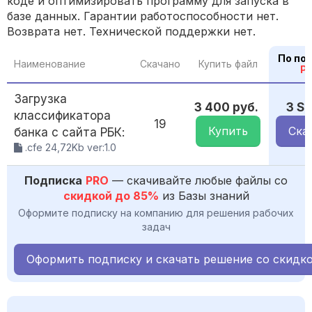
коде и оптимизировать программу для запуска в
базе данных. Гарантии работоспособности нет.
Возврата нет. Технической поддержки нет.
По по
Наименование
Скачано
Купить файл
P
Загрузка
3 400 руб.
3 S
классификатора
19
Купить
Ска
банка с сайта РБК:
.cfe 24,72Kb ver:1.0
Подписка
PRO
— скачивайте любые файлы со
скидкой до 85%
из Базы знаний
Оформите подписку на компанию для решения рабочих
задач
Оформить подписку и скачать решение со скидк