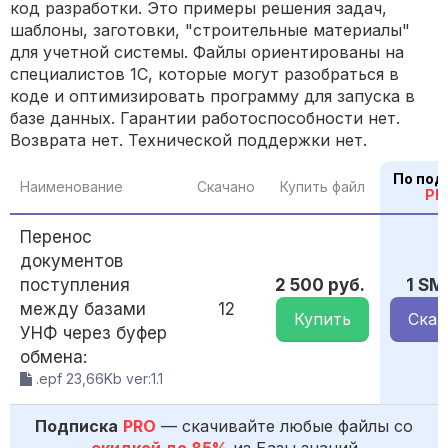
код разработки. Это примеры решения задач,
шаблоны, заготовки, "строительные материалы"
для учетной системы. Файлы ориентированы на
специалистов 1С, которые могут разобраться в
коде и оптимизировать программу для запуска в
базе данных. Гарантии работоспособности нет.
Возврата нет. Технической поддержки нет.
По под
Наименование
Скачано
Купить файл
PR
Перенос
документов
поступления
2 500 руб.
1 SM
между базами
12
Купить
Скач
УНФ через буфер
обмена:
.epf 23,66Kb ver:1.1
Подписка
PRO
— скачивайте любые файлы со