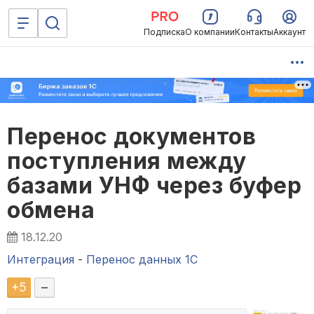
Подписка
О компании
Контакты
Аккаунт
Перенос документов
поступления между
базами УНФ через буфер
обмена
18.12.20
Интеграция
-
Перенос данных 1C
+
5
–