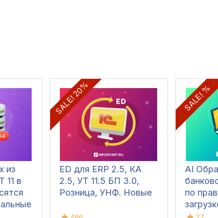
SALE! 20%
SALE! %
х из
ED для ERP 2.5, КА
AI Обр
Т 11 в
2.5, УТ 11.5 БП 3.0,
банков
сятся
Розница, УНФ. Новые
по пра
чальные
загрузк
вочники
486
77