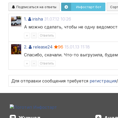
Подписаться на ответы
Инфостарт бот
Сор
1.
irisha
31.07.12 10:26
А можно сделать, чтобы не одну ведомость
+
–
Ответить
2.
release24
96
15.01.13 11:18
Спасибо, скачали. Что-то выгрузила, будем
+
–
Ответить
Для отправки сообщения требуется
регистрация
/
Журнал
Анал