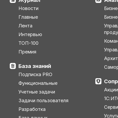
Новости
Бизне
Главные
Бизне
Лента
Управ
прод
Интервью
Кома
ТОП-100
Управ
Премия
Архит
База знаний
Самор
Подписка PRO
Сопр
Функциональные
Акции
Учетные задачи
1С:ИТ
Задачи пользователя
Серв
Разработка
Услуг
База данных