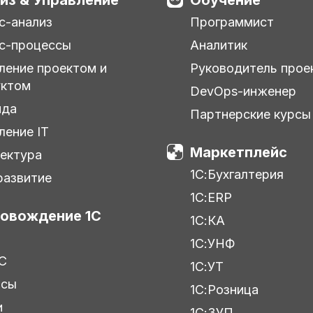
с-анализ
Программист
с-процессы
Аналитик
ление проектом и
Руководитель прое
уктом
DevOps-инженер
нда
Партнерские курсы
ление IT
Маркетплейс
ектура
1С:Бухгалтерия
азвитие
1С:ERP
овождение 1С
1С:КА
1С:УНФ
С
1С:УТ
исы
1С:Розница
и
1С:ЗУП