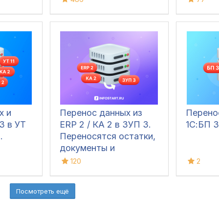
х и
Перенос данных из
Перено
3 в УТ
ERP 2 / КА 2 в ЗУП 3.
1С:БП 3
.
Переносятся остатки,
документы и
справочники
120
2
остатки
Посмотреть ещё