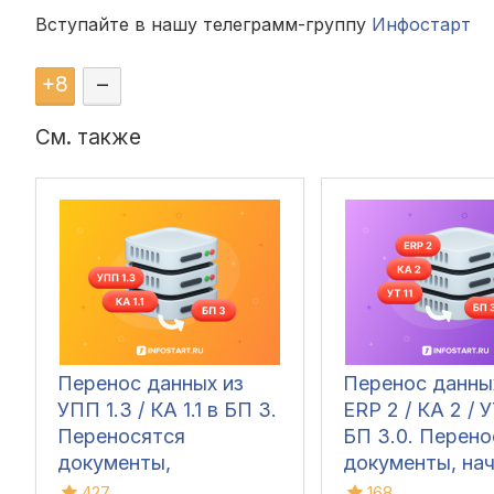
Вступайте в нашу телеграмм-группу
Инфостарт
+
8
–
См. также
Перенос данных из
Перенос данны
УПП 1.3 / КА 1.1 в БП 3.
ERP 2 / КА 2 / У
Переносятся
БП 3.0. Перено
документы,
документы, на
справочники и
остатки и спра
427
168