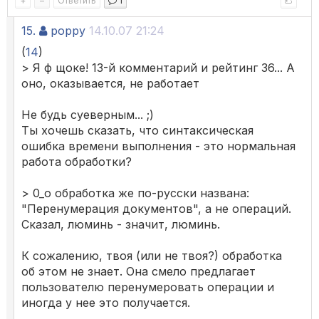
+
–
Ответить
1
15.
poppy
14.10.07 21:24
(
14
)
> Я ф щоке! 13-й комментарий и рейтинг 36... А
оно, оказывается, не работает
Не будь суеверным... ;)
Ты хочешь сказать, что синтаксическая
ошибка времени выполнения - это нормальная
работа обработки?
> 0_о обработка же по-русски названа:
"Перенумерация документов", а не операций.
Сказал, люминь - значит, люминь.
К сожалению, твоя (или не твоя?) обработка
об этом не знает. Она смело предлагает
пользователю перенумеровать операции и
иногда у нее это получается.