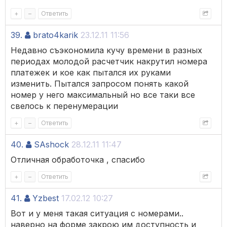
+
–
Ответить
39.
brato4karik
23.12.11 11:56
Недавно съэкономила кучу времени в разных
периодах молодой расчетчик накрутил номера
платежек и кое как пытался их руками
изменить. Пытался запросом понять какой
номер у него максимальный но все таки все
свелось к перенумерации
+
–
Ответить
40.
SAshock
28.12.11 11:47
Отличная обработочка , спасибо
+
–
Ответить
41.
Yzbest
17.02.12 10:27
Вот и у меня такая ситуация с номерами..
наверно на форме закрою им доступность и