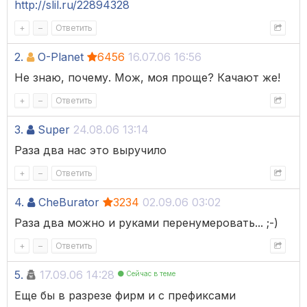
http://slil.ru/22894328
+
–
Ответить
2.
O-Planet
6456
16.07.06 16:56
Не знаю, почему. Мож, моя проще? Качают же!
+
–
Ответить
3.
Super
24.08.06 13:14
Раза два нас это выручило
+
–
Ответить
4.
CheBurator
3234
02.09.06 03:02
Раза два можно и руками перенумеровать... ;-)
+
–
Ответить
5.
17.09.06 14:28
Сейчас в теме
Еще бы в разрезе фирм и с префиксами