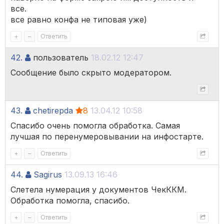
все.
все равно конфа не типовая уже)
+
–
Ответить
42.
пользователь
18.02.12 12:47
Сообщение было скрыто модератором.
43.
chetirepda
8
13.04.12 10:58
Спасибо очень помогла обработка. Самая
лучшая по перенумеровывании на инфостарте.
+
–
Ответить
44.
Sagirus
13.09.13 16:46
Слетела нумерация у документов ЧекККМ.
Обработка помогла, спасибо.
+
–
Ответить