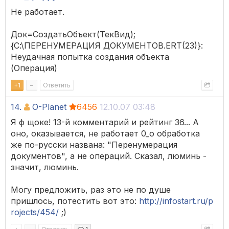
Не работает.
Док=СоздатьОбъект(ТекВид);
{С:\ПЕРЕНУМЕРАЦИЯ ДОКУМЕНТОВ.ERT(23)}:
Неудачная попытка создания объекта
(Операция)
+
1
–
Ответить
14.
O-Planet
6456
12.10.07 03:48
Я ф щоке! 13-й комментарий и рейтинг 36... А
оно, оказывается, не работает 0_о обработка
же по-русски названа: "Перенумерация
документов", а не операций. Сказал, люминь -
значит, люминь.
Могу предложить, раз это не по душе
пришлось, потестить вот это:
http://infostart.ru/p
rojects/454/
;)