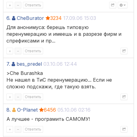
+
–
Ответить
6.
CheBurator
3234
17.09.06 15:03
Для анонимуса: берешь типовую
перенумерацию и имеешь и в разрезе фирм и
спрефиксами и пр...
+
–
Ответить
7.
bes_predel
03.10.06 12:44
>Сhe Burashka
Не нашел в ТиС перенумерацию... Если не
сложно подскажи, где такую взять.
+
–
Ответить
8.
O-Planet
6456
05.10.06 02:16
А лучшее - програмить САМОМУ!
+
–
Ответить