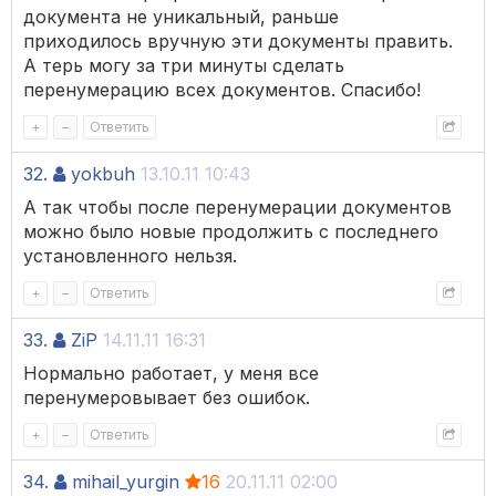
документа не уникальный, раньше
приходилось вручную эти документы править.
А терь могу за три минуты сделать
перенумерацию всех документов. Спасибо!
+
–
Ответить
32.
yokbuh
13.10.11 10:43
А так чтобы после перенумерации документов
можно было новые продолжить с последнего
установленного нельзя.
+
–
Ответить
33.
ZiP
14.11.11 16:31
Нормально работает, у меня все
перенумеровывает без ошибок.
+
–
Ответить
34.
mihail_yurgin
16
20.11.11 02:00