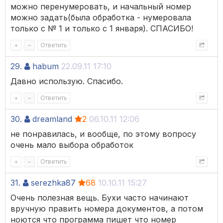
можно перенумеровать, и начальный номер
можно задать(была обработка - нумеровала
только с № 1 и только с 1 января). СПАСИБО!
+
–
Ответить
29.
habum
22.09.11 17:10
Давно использую. Спасибо.
+
–
Ответить
30.
dreamland
2
06.10.11 12:06
не понравилась, и вообще, по этому вопросу
очень мало выбора обработок
+
–
Ответить
31.
serezhka87
68
10.10.11 15:27
Очень полезная вещь. Бухи часто начинают
вручную править номера документов, а потом
ноются что программа пишет что номер