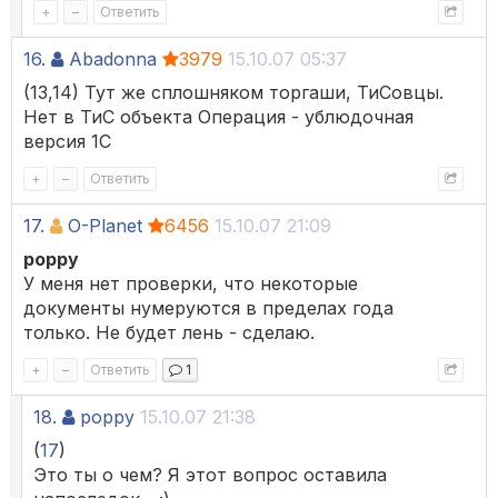
+
–
Ответить
16.
Abadonna
3979
15.10.07 05:37
(13,14) Тут же сплошняком торгаши, ТиСовцы.
Нет в ТиС объекта Операция - ублюдочная
версия 1С
+
–
Ответить
17.
O-Planet
6456
15.10.07 21:09
poppy
У меня нет проверки, что некоторые
документы нумеруются в пределах года
только. Не будет лень - сделаю.
+
–
Ответить
1
18.
poppy
15.10.07 21:38
(
17
)
Это ты о чем? Я этот вопрос оставила