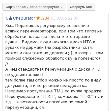
Сортировка:
Древо развёрнутое
Свернуть все
1.
CheBurator
3234
03.07.06 22:30
Хм... Поражаюсь регулярному появлению
всяких перенумераторов, при том что типовые
обработки позволяют делать это гораздо
лучше... Видимо, люди никогда диска ИТС в
рукакх не держали (не разработчики (хотя,
может и они тоже не держали ;-), а юзеры - там
помиом служебных обработок куча полезного)
//
А чем стандартная переумерация с диска ИТС
не удовлетворяет?
тем более там отбор можно не просто по виду
документа, а и по реквизитам сделать...
Например поступление ТМЦ по купле продаже
Перенумеровать "П_КП", комиссию "П_КС" ну и
т.д.... + возможности погибчее по самой
перенумерации, см..