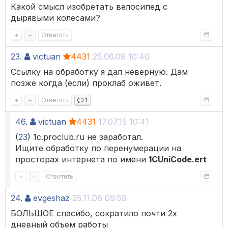
Какой смысл изобретать велосипед с
дырявыми колесами?
+
–
Ответить
23.
victuan
4431
25.06.08 10:40
Ссылку на обработку я дал неверную. Дам
позже когда (если) проклаб оживет.
+
–
Ответить
1
46.
victuan
4431
17.07.15 10:41
(
23
) 1c.proclub.ru не заработал.
Ищите обработку по перенумерации на
просторах интернета по имени
1CUniCode.ert
+
–
Ответить
24.
evgeshaz
25.11.08 09:59
БОЛЬШОЕ спасибо, сократило почти 2х
дневный объем работы