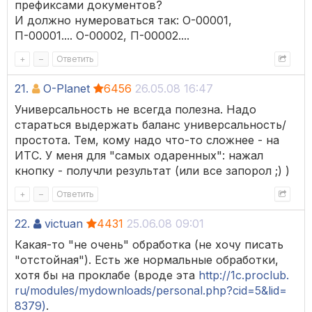
префиксами документов?
И должно нумероваться так: О-00001,
П-00001.... О-00002, П-00002....
+
–
Ответить
21.
O-Planet
6456
26.05.08 16:47
Универсальность не всегда полезна. Надо
стараться выдержать баланс универсальность/
простота. Тем, кому надо что-то сложнее - на
ИТС. У меня для "самых одаренных": нажал
кнопку - получли результат (или все запорол ;) )
+
–
Ответить
22.
victuan
4431
25.06.08 09:01
Какая-то "не очень" обработка (не хочу писать
"отстойная"). Есть же нормальные обработки,
хотя бы на проклабе (вроде эта
http://1c.proclub.
ru/modules/mydownloads/personal.php?cid=5&lid=
8379)
.