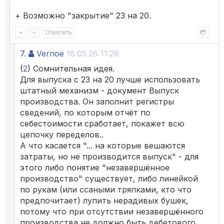
+ Возможно "закрытие" 23 на 20.
+
–
Ответить
7.
Vernoe
18.05.26 11:28
(
2
) Сомнительная идея.
Для выпуска с 23 на 20 лучше использовать
штатный механизм - документ Выпуск
производства. Он заполнит регистры
сведений, по которым отчёт по
себестоимости сработает, покажет всю
цепочку переделов..
А что касается "... на которые вешаются
затраты, но не производится выпуск" - для
этого либо понятие "незавершённое
производство" существует, либо линейкой
по рукам (или ссаными тряпками, кто что
предпочитает) лупить нерадивых бушек,
потому что при отсутствии незавершённого
производства не должно быть дебетового