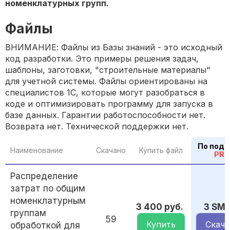
номенклатурных групп.
Файлы
ВНИМАНИЕ: Файлы из Базы знаний - это исходный
код разработки. Это примеры решения задач,
шаблоны, заготовки, "строительные материалы"
для учетной системы. Файлы ориентированы на
специалистов 1С, которые могут разобраться в
коде и оптимизировать программу для запуска в
базе данных. Гарантии работоспособности нет.
Возврата нет. Технической поддержки нет.
По подп
Наименование
Скачано
Купить файл
PRO
Распределение
затрат по общим
номенклатурным
3 400 руб.
3 SM
группам
59
Купить
Скача
обработкой для