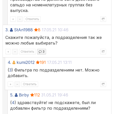
сальдо на номенклатурных группах без
выпуска.
+
–
Ответить
3.
StAn1988
8
17.05.21 10:46
Скажите пожалуйста, а подразделения так же
можно любые выбирать?
+
–
Ответить
3
4.
kumi2012
191
17.05.21 13:11
(
3
) Фильтра по подразделениям нет. Можно
добавить.
+
–
Ответить
5.
Birby
112
31.05.21 19:46
(
4
) здравствуйте! не подскажете, был ли
добавлен фильтр по подразделениям?