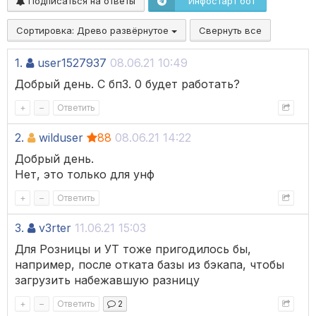
Подписаться на ответы
Инфостарт бот
Сортировка:
Древо развёрнутое
Свернуть все
1.
user1527937
08.06.21 10:49
Добрый день. С бп3. 0 будет работать?
+
–
Ответить
2.
wilduser
88
08.06.21 14:22
Добрый день.
Нет, это только для унф
+
–
Ответить
3.
v3rter
11.06.21 15:03
Для Розницы и УТ тоже пригодилось бы,
например, после отката базы из бэкапа, чтобы
загрузить набежавшую разницу
+
–
Ответить
2