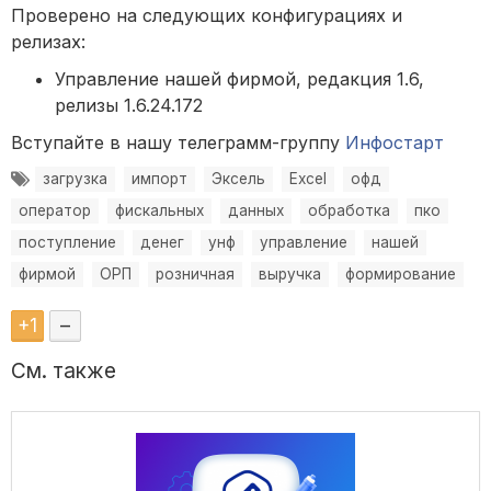
Проверено на следующих конфигурациях и
релизах:
Управление нашей фирмой, редакция 1.6,
релизы 1.6.24.172
Вступайте в нашу телеграмм-группу
Инфостарт
загрузка
импорт
Эксель
Excel
офд
оператор
фискальных
данных
обработка
пко
поступление
денег
унф
управление
нашей
фирмой
ОРП
розничная
выручка
формирование
+
1
–
См. также