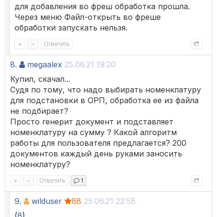
для добавления во фреш обработка прошла.
Через меню Файл-открыть во фреше
обработки запускать нельзя.
+
–
Ответить
8.
megaalex
25.06.21 19:20
Купил, скачал...
Судя по тому, что надо выбирать номенклатуру
для подстановки в ОРП, обработка ее из файла
не подбирает?
Просто генерит документ и подставляет
номенклатуру на сумму ? Какой алгоритм
работы для пользователя предлагается? 200
документов каждый день руками заносить
номенклатуру?
+
–
Ответить
1
9.
wilduser
88
25.06.21 22:58
(
8
)