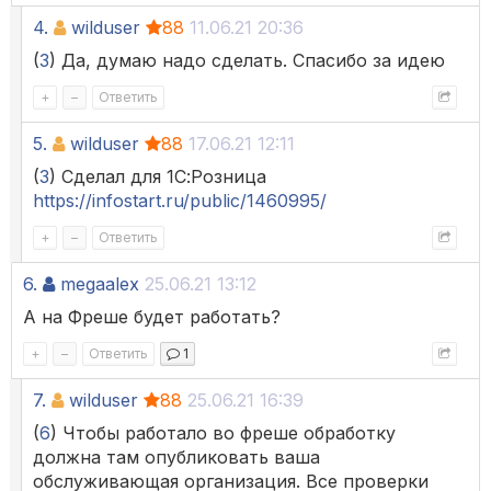
4.
wilduser
88
11.06.21 20:36
(
3
) Да, думаю надо сделать. Спасибо за идею
+
–
Ответить
5.
wilduser
88
17.06.21 12:11
(
3
) Сделал для 1С:Розница
https://infostart.ru/public/1460995/
+
–
Ответить
6.
megaalex
25.06.21 13:12
А на Фреше будет работать?
+
–
Ответить
1
7.
wilduser
88
25.06.21 16:39
(
6
) Чтобы работало во фреше обработку
должна там опубликовать ваша
обслуживающая организация. Все проверки