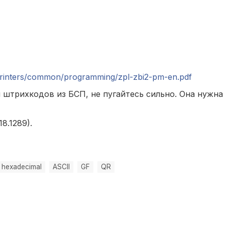
rinters/common/programming/zpl-zbi2-pm-en.pdf
 штрихкодов из БСП, не пугайтесь сильно. Она нужн
8.1289).
hexadecimal
ASCII
GF
QR