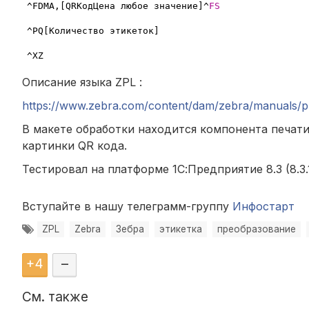
^FDMA
,
[QRКодЦена любое значение]^
FS
^PQ[Количество этикеток]

Описание языка ZPL :
https://www.zebra.com/content/dam/zebra/manuals/p
В макете обработки находится компонента печати
картинки QR кода.
Тестировал на платформе 1С:Предприятие 8.3 (8.3.1
Вступайте в нашу телеграмм-группу
Инфостарт
ZPL
Zebra
Зебра
этикетка
преобразование
+
4
–
См. также