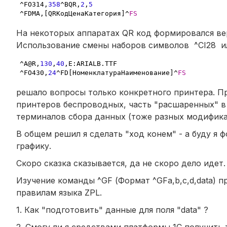
^FO314
,
358
^BQR
,
2
,
5
^FDMA
,
[QRКодЦенаКатегория]^
FS
На некоторых аппаратах QR код формировался вер
Использование смены наборов символов ^CI28 или
^A@R
,
130
,
40
,
E:ARIALB.TTF

^FO430
,
24
^FD[НоменклатураНаименование]^
FS
решало вопросы только конкретного принтера. Пр
принтеров беспроводных, часть "расшаренных" в 
терминалов сбора данных (тоже разных модификац
В общем решил я сделать "ход конем" - а буду я 
графику.
Скоро сказка сказывается, да не скоро дело идет.
Изучение команды ^GF (Формат ^GFa,b,c,d,data) п
правилам языка ZPL.
1. Как "подготовить" данные для поля "data" ?
2. Смогу ли я средствами платформы 1С получить т