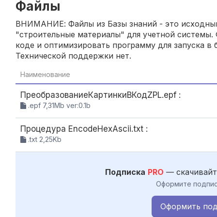
Файлы
ВНИМАНИЕ: Файлы из Базы знаний - это исходный
"строительные материалы" для учетной системы. 
коде и оптимизировать программу для запуска в б
Технической поддержки нет.
Наименование
ПреобразованиеКартинкиВКодZPL.epf :
.epf 7,31Mb ver:0.1b
Процедура EncodeHexAscii.txt :
.txt 2,25Kb
Подписка
PRO
— скачивайт
Оформите подпис
Оформить под