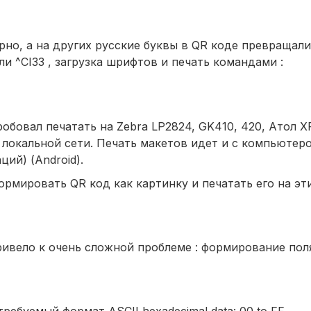
но, а на других русские буквы в QR коде превращали
 ^CI33 , загрузка шрифтов и печать командами :
обовал печатать на Zebra LP2824, GK410, 420, Атол X
локальной сети. Печать макетов идет и с компьютеро
ий) (Android).
формировать QR код как картинку и печатать его на эт
ривело к очень сложной проблеме : формирование поля
ребуемый формат ASCII hexadecimal data: 00 to FF