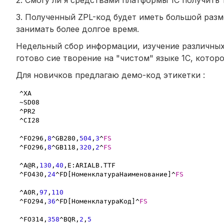
3. Полученный ZPL-код будет иметь большой разме
занимать более долгое время.
Недельный сбор информации, изучение различных
готово сие творение на "чистом" языке 1С, котор
Для новичков предлагаю демо-код этикетки :
^XA

~SD08

^PR2

^CI28

^FO296
,
8
^GB280
,
504
,
3
^
FS
^FO296
,
8
^GB118
,
320
,
2
^
FS
^A@R
,
130
,
40
,
E:ARIALB.TTF

^FO430
,
24
^FD[НоменклатураНаименование]^
FS
^A0R
,
97
,
110
^FO294
,
36
^FD[НоменклатураКод]^
FS
^FO314
,
358
^BQR
,
2
,
5