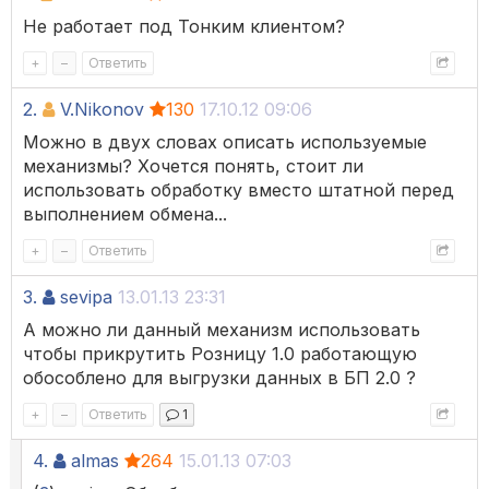
Не работает под Тонким клиентом?
+
–
Ответить
2.
V.Nikonov
130
17.10.12 09:06
Можно в двух словах описать используемые
механизмы? Хочется понять, стоит ли
использовать обработку вместо штатной перед
выполнением обмена...
+
–
Ответить
3.
sevipa
13.01.13 23:31
А можно ли данный механизм использовать
чтобы прикрутить Розницу 1.0 работающую
обособлено для выгрузки данных в БП 2.0 ?
+
–
Ответить
1
4.
almas
264
15.01.13 07:03