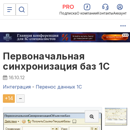
Подписка
О компании
Контакты
Аккаунт
Первоначальная
синхронизация баз 1С
16.10.12
Интеграция
-
Перенос данных 1C
+
14
–