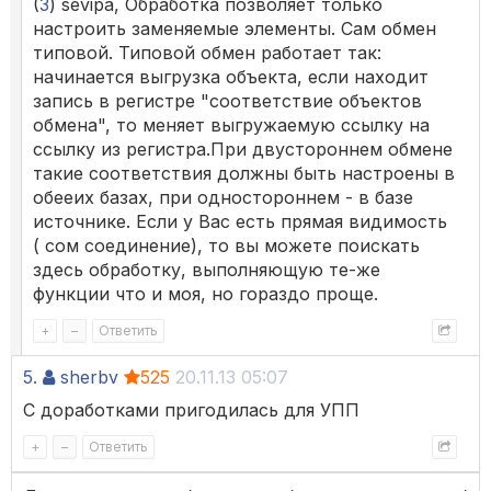
(
3
) sevipa, Обработка позволяет только
настроить заменяемые элементы. Сам обмен
типовой. Типовой обмен работает так:
начинается выгрузка объекта, если находит
запись в регистре "соответствие объектов
обмена", то меняет выгружаемую ссылку на
ссылку из регистра.При двустороннем обмене
такие соответствия должны быть настроены в
обееих базах, при одностороннем - в базе
источнике. Если у Вас есть прямая видимость
( сом соединение), то вы можете поискать
здесь обработку, выполняющую те-же
функции что и моя, но гораздо проще.
+
–
Ответить
5.
sherbv
525
20.11.13 05:07
С доработками пригодилась для УПП
+
–
Ответить