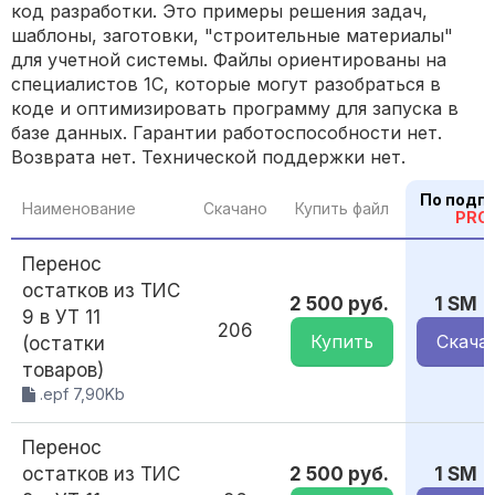
код разработки. Это примеры решения задач,
шаблоны, заготовки, "строительные материалы"
для учетной системы. Файлы ориентированы на
специалистов 1С, которые могут разобраться в
коде и оптимизировать программу для запуска в
базе данных. Гарантии работоспособности нет.
Возврата нет. Технической поддержки нет.
По подп
Наименование
Скачано
Купить файл
PRO
Перенос
остатков из ТИС
2 500 руб.
1 SM
9 в УТ 11
206
Купить
Скача
(остатки
товаров)
.epf 7,90Kb
Перенос
остатков из ТИС
2 500 руб.
1 SM