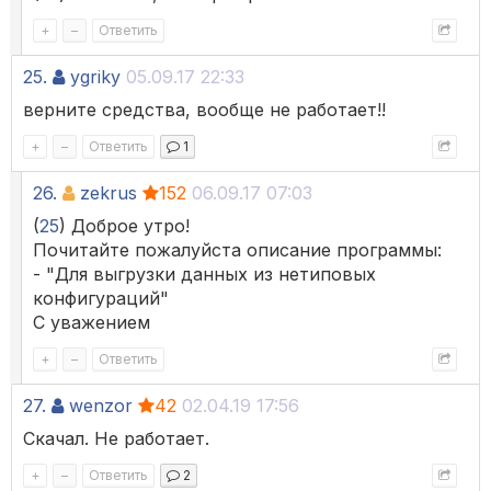
+
–
Ответить
25.
ygriky
05.09.17 22:33
верните средства, вообще не работает!!
+
–
Ответить
1
26.
zekrus
152
06.09.17 07:03
(
25
) Доброе утро!
Почитайте пожалуйста описание программы:
- "Для выгрузки данных из нетиповых
конфигураций"
С уважением
+
–
Ответить
27.
wenzor
42
02.04.19 17:56
Скачал. Не работает.
+
–
Ответить
2