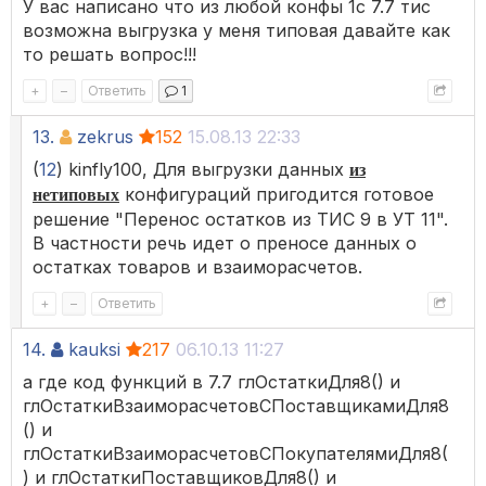
У вас написано что из любой конфы 1с 7.7 тис
возможна выгрузка у меня типовая давайте как
то решать вопрос!!!
+
–
Ответить
1
13.
zekrus
152
15.08.13 22:33
(
12
) kinfly100, Для выгрузки данных
из
конфигураций пригодится готовое
нетиповых
решение "Перенос остатков из ТИС 9 в УТ 11".
В частности речь идет о преносе данных о
остатках товаров и взаиморасчетов.
+
–
Ответить
14.
kauksi
217
06.10.13 11:27
а где код функций в 7.7 глОстаткиДля8() и
глОстаткиВзаиморасчетовСПоставщикамиДля8
() и
глОстаткиВзаиморасчетовСПокупателямиДля8(
) и глОстаткиПоставщиковДля8() и