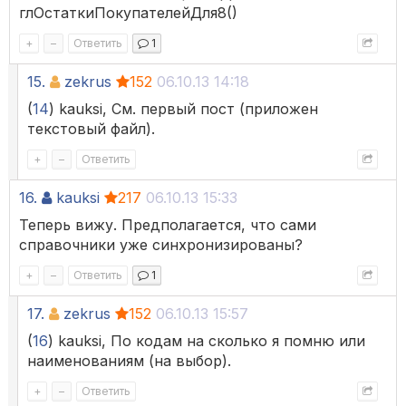
глОстаткиПокупателейДля8()
+
–
Ответить
1
15.
zekrus
152
06.10.13 14:18
(
14
) kauksi, См. первый пост (приложен
текстовый файл).
+
–
Ответить
16.
kauksi
217
06.10.13 15:33
Теперь вижу. Предполагается, что сами
справочники уже синхронизированы?
+
–
Ответить
1
17.
zekrus
152
06.10.13 15:57
(
16
) kauksi, По кодам на сколько я помню или
наименованиям (на выбор).
+
–
Ответить