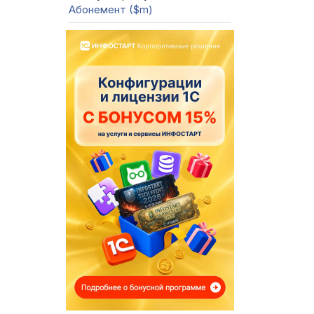
Абонемент ($m)