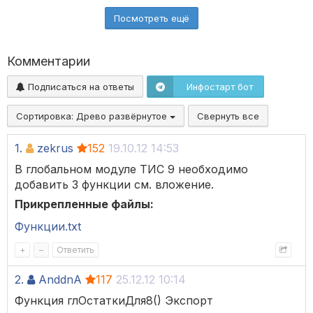
Посмотреть ещё
Комментарии
Подписаться на ответы
Инфостарт бот
Сортировка:
Древо развёрнутое
Свернуть все
1.
zekrus
152
19.10.12 14:53
В глобальном модуле ТИС 9 необходимо
добавить 3 функции см. вложение.
Прикрепленные файлы:
Функции.txt
+
–
Ответить
2.
AnddnA
117
25.12.12 10:14
Функция глОстаткиДля8() Экспорт