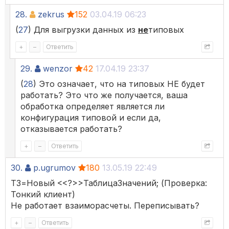
28.
zekrus
152
03.04.19 06:23
(
27
) Для выгрузки данных из
не
типовых
+
–
Ответить
29.
wenzor
42
17.04.19 23:37
(
28
) Это означает, что на типовых НЕ будет
работать? Это что же получается, ваша
обработка определяет является ли
конфигурация типовой и если да,
отказывается работать?
+
–
Ответить
30.
p.ugrumov
180
13.05.19 22:49
ТЗ=Новый <<?>>ТаблицаЗначений; (Проверка:
Тонкий клиент)
Не работает взаиморасчеты. Переписывать?
+
–
Ответить