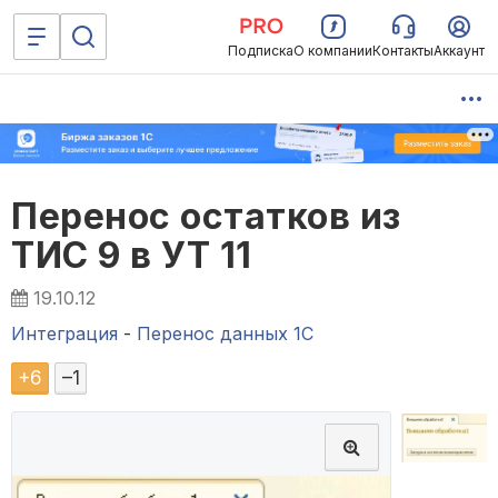
Подписка
О компании
Контакты
Аккаунт
Перенос остатков из
ТИС 9 в УТ 11
19.10.12
Интеграция
-
Перенос данных 1C
+
6
–
1