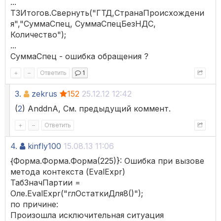
...
ТЗИтогов.Свернуть("ГТД,СтранаПроисхождени
я","СуммаСпец, СуммаСпецБезНДС,
Количество");
...
СуммаСпец - ошибка обращения ?
+
–
Ответить
1
3.
zekrus
152
25.12.12 12:42
(
2
) AnddnA, См. предыдущий коммент.
+
–
Ответить
4.
kinfly100
15.08.13 11:06
{Форма.Форма.Форма(225)}: Ошибка при вызове
метода контекста (EvalExpr)
ТабЗначПартии =
Оле.EvalExpr("глОстаткиДля8()");
по причине:
Произошла исключительная ситуация