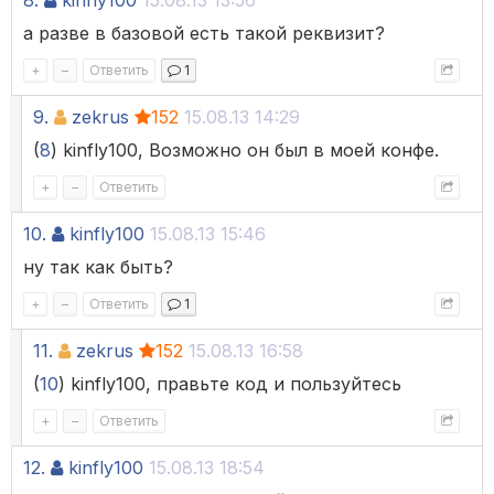
8.
kinfly100
15.08.13 13:56
а разве в базовой есть такой реквизит?
+
–
Ответить
1
9.
zekrus
152
15.08.13 14:29
(
8
) kinfly100, Возможно он был в моей конфе.
+
–
Ответить
10.
kinfly100
15.08.13 15:46
ну так как быть?
+
–
Ответить
1
11.
zekrus
152
15.08.13 16:58
(
10
) kinfly100, правьте код и пользуйтесь
+
–
Ответить
12.
kinfly100
15.08.13 18:54