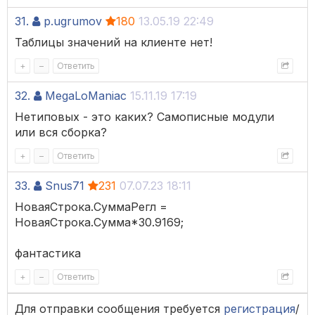
31.
p.ugrumov
180
13.05.19 22:49
Таблицы значений на клиенте нет!
+
–
Ответить
32.
MegaLoManiac
15.11.19 17:19
Нетиповых - это каких? Самописные модули
или вся сборка?
+
–
Ответить
33.
Snus71
231
07.07.23 18:11
НоваяСтрока.СуммаРегл =
НоваяСтрока.Сумма*30.9169;
фантастика
+
–
Ответить
Для отправки сообщения требуется
регистрация
/