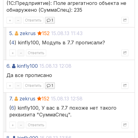
(1С:Предприятие): Поле агрегатного объекта не
обнаружено (СуммаСпец): 235
+
–
Ответить
1
5.
zekrus
152
15.08.13 11:43
(
4
) kinfly100, Модуль в 7.7 прописали?
+
–
Ответить
6.
kinfly100
15.08.13 12:08
Да все прописано
+
–
Ответить
1
7.
zekrus
152
15.08.13 12:58
(
6
) kinfly100, У вас в 7.7 похоже нет такого
реквизита "СуммаСпец".
+
–
Ответить