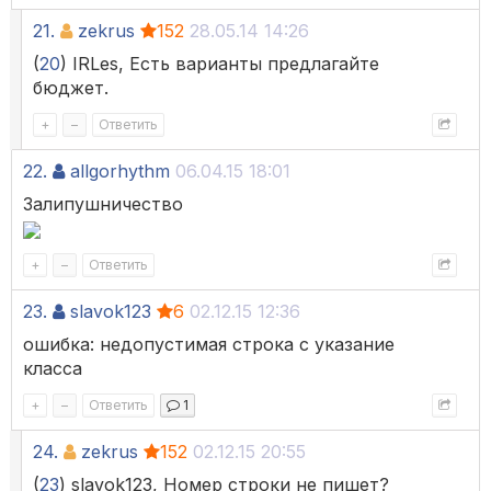
21.
zekrus
152
28.05.14 14:26
(
20
) IRLes, Есть варианты предлагайте
бюджет.
+
–
Ответить
22.
allgorhythm
06.04.15 18:01
Залипушничество
+
–
Ответить
23.
slavok123
6
02.12.15 12:36
ошибка: недопустимая строка с указание
класса
+
–
Ответить
1
24.
zekrus
152
02.12.15 20:55
(
23
) slavok123, Номер строки не пишет?