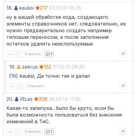
18.
kauksi
217
07.10.13 06:38
ну в вашей обработке кода, создающего
элементы справочников нет. следовательно, их
нужно предварительно создать например
типовым переносом, а после заполнения
остатков удалить неиспользуемые
+
–
Ответить
1
19.
zekrus
152
07.10.13 08:30
(
18
) kauksi, Да точно так и делал
+
–
Ответить
20.
IRLes
206
28.05.14 11:36
Какая-то залипуха.. было бы круто, если бы
была возможность пользоваться без внесения
изменений в ТиС.
+
–
Ответить
1