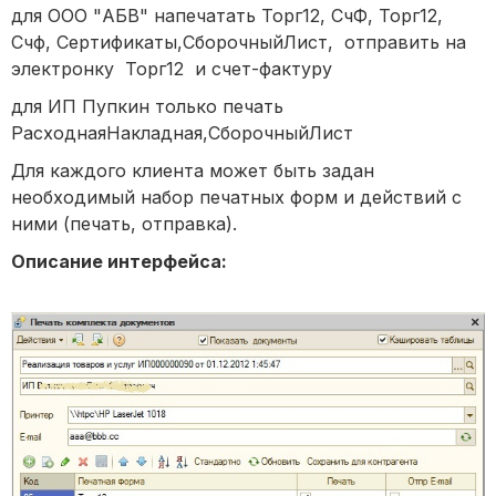
для ООО "АБВ" напечатать Торг12, СчФ, Торг12,
Счф, Сертификаты,СборочныйЛист, отправить на
электронку Торг12 и счет-фактуру
для ИП Пупкин только печать
РасходнаяНакладная,СборочныйЛист
Для каждого клиента может быть задан
необходимый набор печатных форм и действий с
ними (печать, отправка).
Описание интерфейса: