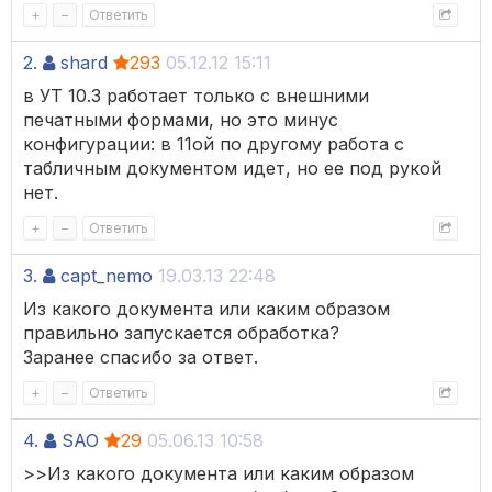
+
–
Ответить
2.
shard
293
05.12.12 15:11
в УТ 10.3 работает только с внешними
печатными формами, но это минус
конфигурации: в 11ой по другому работа с
табличным документом идет, но ее под рукой
нет.
+
–
Ответить
3.
capt_nemo
19.03.13 22:48
Из какого документа или каким образом
правильно запускается обработка?
Заранее спасибо за ответ.
+
–
Ответить
4.
SAO
29
05.06.13 10:58
>>Из какого документа или каким образом