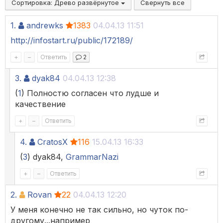
Сортировка:
Древо развёрнутое
Свернуть все
1.
andrewks
1383
04.04.13 11:51
http://infostart.ru/public/172189/
+
–
Ответить
2
3.
dyak84
04.04.13 12:38
(
1
) Полностю согласен что лудше и
качествение
+
–
Ответить
4.
CratosX
116
15.04.13 16:33
(
3
) dyak84,
GrammarNazi
+
–
Ответить
2.
Rovan
22
04.04.13 12:20
У меня конечно не так сильно, но чуток по-
другому...например