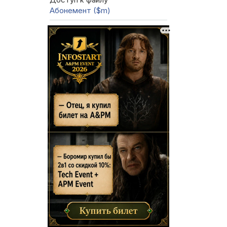
Абонемент ($m)