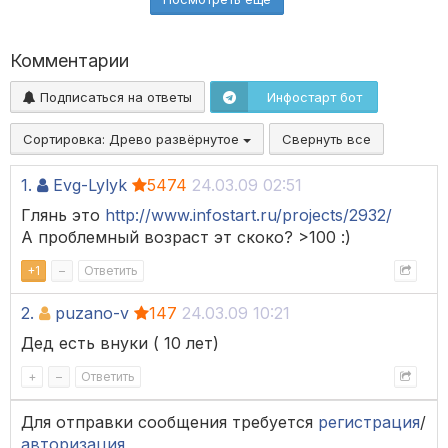
Комментарии
Подписаться на ответы
Инфостарт бот
Сортировка:
Древо развёрнутое
Свернуть все
1.
Evg-Lylyk
5474
24.03.09 02:51
Глянь это
http://www.infostart.ru/projects/2932/
А проблемный возраст эт скоко? >100 :)
+
1
–
Ответить
2.
puzano-v
147
24.03.09 10:21
Дед есть внуки ( 10 лет)
+
–
Ответить
Для отправки сообщения требуется
регистрация
/
авторизация