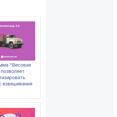
мма "Весовая
 позволяет
тизировать
с взвешивания
организациях,
твляющих
 и отгрузку
ным
ортом, для