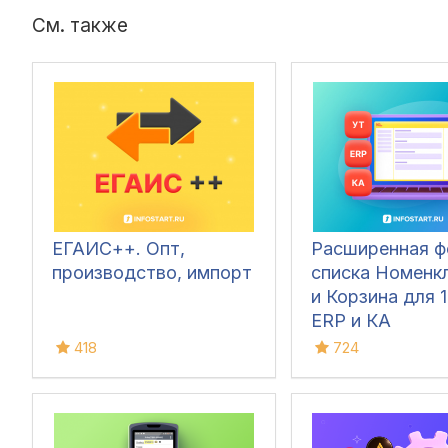
См. также
ЕГАИС++. Опт,
Расширенная 
производство, импорт
списка Номенк
и Корзина для 1
ERP и КА
418
724