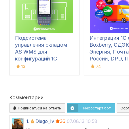
Подсистема
Интеграция 1С 
управления складом
Boxberry, СДЭК
AS WMS для
Энергия, Почта
конфигураций 1С
России, DPD, П
Grastin, Делов
13
74
Линии, КСЕ, Dall
ЯндексДостав
Комментарии
Подписаться на ответы
Инфостарт бот
Сор
1.
Diego_Iv
36
07.08.13 10:58