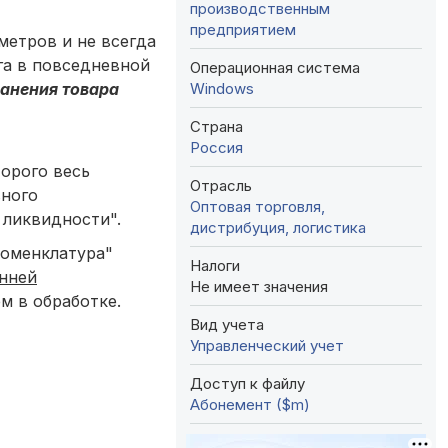
производственным
предприятием
метров и не всегда
га в повседневной
Операционная система
Windows
ранения товара
Страна
Россия
орого весь
Отрасль
вного
Оптовая торговля,
 ликвидности".
дистрибуция, логистика
Номенклатура"
Налоги
нней
Не имеет значения
м в обработке.
Вид учета
Управленческий учет
Доступ к файлу
Абонемент ($m)