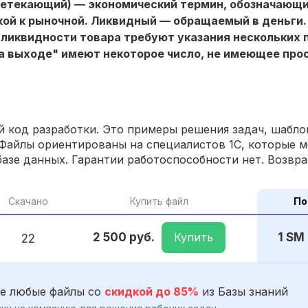
еретекающий) — экономический термин, обозначающ
кой к рыночной. Ликвидный — обращаемый в деньги.
иквидности товара требуют указания нескольких п
на выходе" имеют некоторое число, не имеющее прос
 код разработки. Это примеры решения задач, шаблон
Файлы ориентированы на специалистов 1С, которые м
азе данных. Гарантии работоспособности нет. Возвра
Скачано
Купить файл
По
Купить
2 500 руб.
1 SM
22
е любые файлы со
скидкой до 85%
из Базы знаний