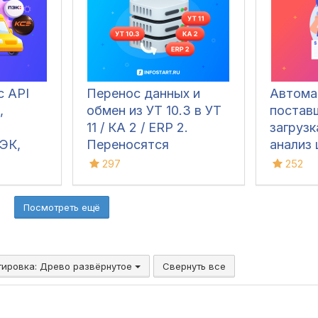
питьевой воды,
ведени
велосипедов и шин)
учета и
остатко
Конфиг
позвол
с API
Перенос данных и
Автома
фиксир
,
обмен из УТ 10.3 в УТ
поставщ
вручну
11 / КА 2 / ERP 2.
загрузк
весов, 
ЭК,
Переносятся
анализ 
управл
ые
документы,
297
252
дополн
i,
справочники и остатки
оборуд
ка
контро
Посмотреть ещё
движен
тировка:
Древо развёрнутое
Свернуть все