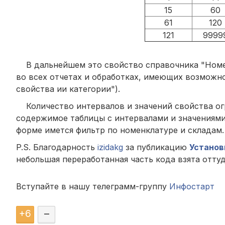
15
60
61
120
121
9999
В дальнейшем это свойство справочника "Номенк
во всех отчетах и обработках, имеющих возможно
свойства ии категории").
Количество интервалов и значений свойства огр
содержимое таблицы с интервалами и значениями
форме имется фильтр по номенклатуре и складам.
P.S. Благодарность
izidakg
за публикацию
Установ
небольшая переработанная часть кода взята оттуд
Вступайте в нашу телеграмм-группу
Инфостарт
+
6
–