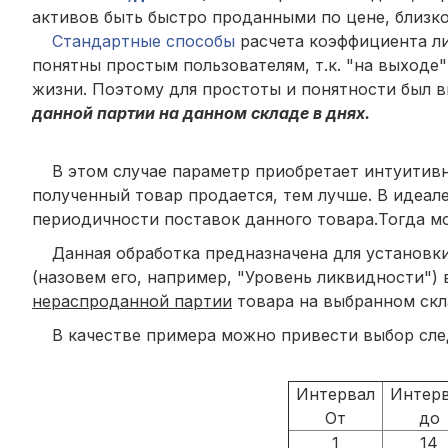
активов быть быстро проданными по цене, близк
Стандартные способы
расчета коэффициента ли
понятны простым пользователям, т.к. "на выходе
жизни. Поэтому для простоты и понятности был 
данной партии на данном складе в днях.
В этом случае параметр приобретает интуитивно
полученный товар продается, тем лучше. В идеале
периодичности поставок данного товара.Тогда мо
Данная обработка предназначена для установки 
(назовем его, например, "Уровень ликвидности")
нераспроданной партии
товара на выбранном скл
В качестве примера можно привести выбор след
Интервал
Интер
От
до
1
14