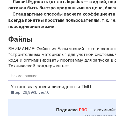
ЛиквиL9;дность (от лат. liquidus — жидкий, п
активов быть быстро проданными по цене, близ
Стандартные способы расчета коэффициента л
всегда понятны простым пользователям, т.к. "
повседневной жизни.
Файлы
ВНИМАНИЕ: Файлы из Базы знаний - это исходный
"строительные материалы" для учетной системы. 
коде и оптимизировать программу для запуска в б
Технической поддержки нет.
Наименование
Установка уровня ликвидности ТМЦ
.epf 26,89Kb ver:1.0
Подписка
PRO
— скачивайт