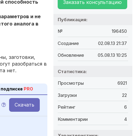
ий способность
Заказать консультацию
араметров и не
Публикация:
того аналога в
№
196450
Создание
02.08.13 21:37
Обновление
05.08.13 10:25
ы, заготовки,
огут разобраться в
та нет.
Статистика:
Просмотры
6921
 подписке
PRO
Загрузки
22
Скачать
Рейтинг
6
Комментарии
4
Характеристики: