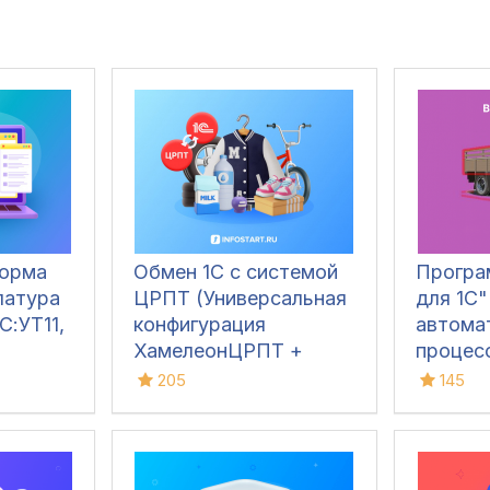
форма
Обмен 1С с системой
Програ
латура
ЦРПТ (Универсальная
для 1С"
С:УТ11,
конфигурация
автома
ХамелеонЦРПТ +
процес
маркировка табака,
ТМЦ в 
205
145
обуви, одежды,
осущес
лекарств, фото,
приемку
молока,
различ
духов(парфюма),
трансп