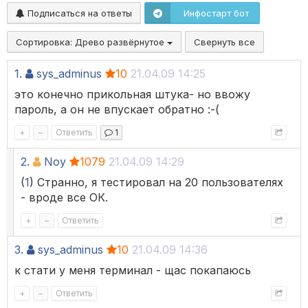
Подписаться на ответы
Инфостарт бот
Сортировка:
Древо развёрнутое
Свернуть все
1.
sys_adminus
10
21.04.09 14:25
это конечно прикольная штука- но ввожу
пароль, а он не впускает обратно :-(
+
–
Ответить
1
2.
Noy
1079
21.04.09 14:29
(
1
) Странно, я тестировал на 20 пользователях
- вроде все ОК.
+
–
Ответить
3.
sys_adminus
10
21.04.09 14:36
к стати у меня терминал - щас покапаюсь
+
–
Ответить