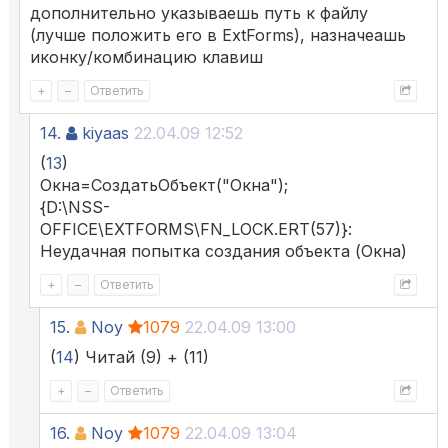
дополнительно указываешь путь к файлу
(лучше положить его в ExtForms), назначеашь
иконку/комбинацию клавиш
+
–
Ответить
14.
kiyaas
22.04.09 12:52
(
13
)
Окна=СоздатьОбъект("Окна");
{D:\NSS-
OFFICE\EXTFORMS\FN_LOCK.ERT(57)}:
Неудачная попытка создания объекта (Окна)
+
–
Ответить
15.
Noy
1079
22.04.09 13:00
(
14
) Читай (9) + (11)
+
–
Ответить
16.
Noy
1079
22.04.09 13:04