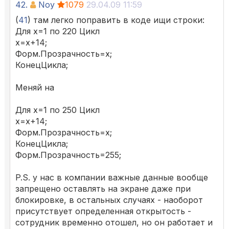
42.
Noy
1079
29.04.09 11:59
(
41
) там легко поправить в коде ищи строки:
Для х=1 по 220 Цикл
х=х+14;
Форм.Прозрачность=х;
КонецЦикла;
Меняй на
Для х=1 по 250 Цикл
х=х+14;
Форм.Прозрачность=х;
КонецЦикла;
Форм.Прозрачность=255;
P.S. у нас в компании важные данные вообще
запрещено оставлять на экране даже при
блокировке, в остальных случаях - наоборот
присутствует определенная открытость -
сотрудник временно отошел, но он работает и