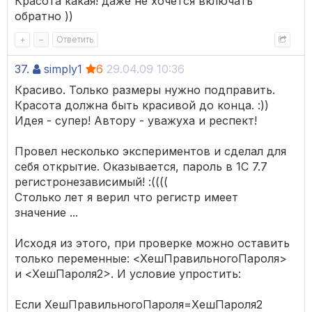
Красота какая! даже не хочется включать
обратно ))
+
–
Ответить
37.
simply1
6
29.04.09 10:36
Красиво. Только размеры нужно подправить.
Красота должна быть красивой до конца. :))
Идея - супер! Автору - уважуха и респект!
Провел несколько экспериментов и сделал для
себя открытие. Оказывается, пароль в 1С 7.7
регистронезависимый! :((((
Столько лет я верил что регистр имеет
значение ...
Исходя из этого, при проверке можно оставить
только переменные: <ХешПравильногоПароля>
и <ХешПароля2>. И условие упростить:
Если ХешПравильногоПароля=ХешПароля2