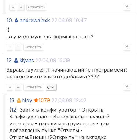
+
–
Ответить
10.
andrewalexk
22.04.09 10:47
:)
..а у мадемуазель формекс стоит?
+
–
Ответить
12.
kiyaas
22.04.09 12:39
Здравствуйте!! Я начинающий 1с программсит!
не подскжете как это добавиьт????
+
–
Ответить
4
13.
Noy
1079
22.04.09 12:42
(
12
) Зайти в конфигуратор - Открыть
Конфигурацию - Интерфейсы - нужный
интерфес - панели инструментов - там
добавляешь пункт "Отчеты -
Отчеты.ВнешнийОткрыть" на вкладке