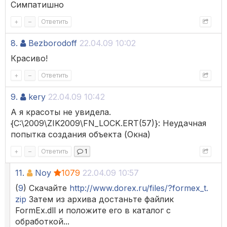
Симпатишно
+
–
Ответить
8.
Bezborodoff
22.04.09 10:02
Красиво!
+
–
Ответить
9.
kery
22.04.09 10:42
А я красоты не увидела.
{C:\2009\ZIK2009\FN_LOCK.ERT(57)}: Неудачная
попытка создания объекта (Окна)
+
–
Ответить
1
11.
Noy
1079
22.04.09 10:57
(
9
) Скачайте
http://www.dorex.ru/files/?formex_t.
zip
Затем из архива достаньте файлик
FormEx.dll и положите его в каталог с
обработкой...