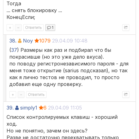
Тогда
... снять блокировку ...
КонецЕсли;
+
–
Ответить
1
38.
Noy
1079
29.04.09 10:48
(
37
) Размеры как раз и подбирал что бы
покрасивше (но это уже дело вкуса).
по поводу регистронезависимого пароля - для
меня тоже открытие (sarius подсказал), но так
как я лично тестов не проводил, то просто
добавил еще одну проверку.
+
–
Ответить
39.
simply1
6
29.04.09 11:05
Список контролируемых клавиш - хороший
ход.
Но не понятно, зачем он здесь?
Разве не достаточно перехватывать только