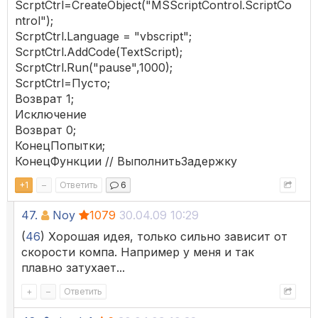
ScrptCtrl=CreateObject("MSScriptControl.ScriptCo
ntrol");
ScrptCtrl.Language = "vbscript";
ScrptCtrl.AddCode(TextScript);
ScrptCtrl.Run("pause",1000);
ScrptCtrl=Пусто;
Возврат 1;
Исключение
Возврат 0;
КонецПопытки;
КонецФункции // ВыполнитьЗадержку
+
1
–
Ответить
6
47.
Noy
1079
30.04.09 10:29
(
46
) Хорошая идея, только сильно зависит от
скорости компа. Например у меня и так
плавно затухает...
+
–
Ответить