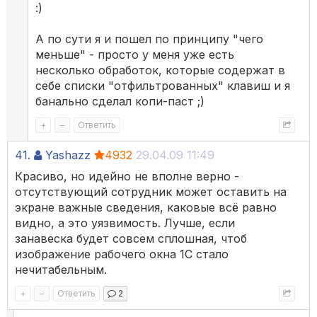
:)
А по сути я и пошел по принципу "чего
меньше" - просто у меня уже есть
несколько обработок, которые содержат в
себе списки "отфильтрованных" клавиш и я
банально сделал копи-паст ;)
+
–
Ответить
41.
Yashazz
4932
29.04.09 11:49
Красиво, но идейно не вполне верно -
отсутствующий сотрудник может оставить на
экране важные сведения, каковые всё равно
видно, а это уязвимость. Лучше, если
занавеска будет совсем сплошная, чтоб
изображение рабочего окна 1С стало
нечитабельным.
+
–
Ответить
2