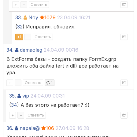
+
–
Ответить
33.
Noy
1079
23.04.09 16:21
(
32
) Исправил, обновил.
+
1
–
Ответить
34.
demaoleg
24.04.09 00:16
В ExtForms базы - создать папку FormEx.grp
вложить оба файла (ert и dll) все работает на
ура.
+
–
Ответить
1
35.
vip
24.04.09 00:31
(
34
) А без этого не работает? ;))
+
–
Ответить
36.
napala@
106
27.04.09 16:28