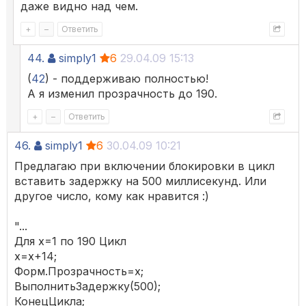
даже видно над чем.
+
–
Ответить
44.
simply1
6
29.04.09 15:13
(
42
) - поддерживаю полностью!
А я изменил прозрачность до 190.
+
–
Ответить
46.
simply1
6
30.04.09 10:21
Предлагаю при включении блокировки в цикл
вставить задержку на 500 миллисекунд. Или
другое число, кому как нравится :)
"...
Для х=1 по 190 Цикл
х=х+14;
Форм.Прозрачность=х;
ВыполнитьЗадержку(500);
КонецЦикла;