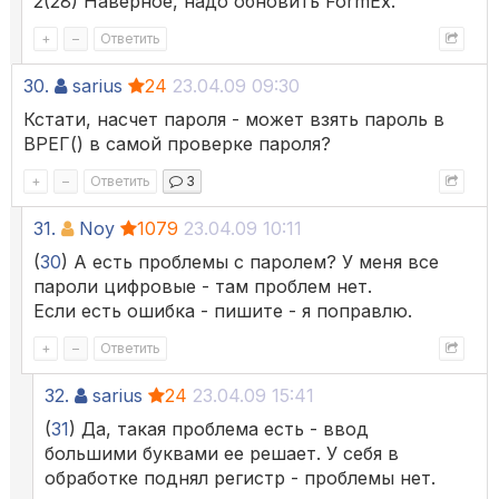
2(28) Наверное, надо обновить FormEx.
+
–
Ответить
30.
sarius
24
23.04.09 09:30
Кстати, насчет пароля - может взять пароль в
ВРЕГ() в самой проверке пароля?
+
–
Ответить
3
31.
Noy
1079
23.04.09 10:11
(
30
) А есть проблемы с паролем? У меня все
пароли цифровые - там проблем нет.
Если есть ошибка - пишите - я поправлю.
+
–
Ответить
32.
sarius
24
23.04.09 15:41
(
31
) Да, такая проблема есть - ввод
большими буквами ее решает. У себя в
обработке поднял регистр - проблемы нет.