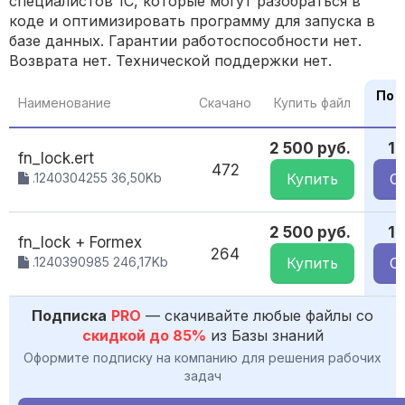
специалистов 1С, которые могут разобраться в
коде и оптимизировать программу для запуска в
базе данных. Гарантии работоспособности нет.
Возврата нет. Технической поддержки нет.
По 
Наименование
Скачано
Купить файл
2 500 руб.
1
fn_lock.ert
472
.1240304255 36,50Kb
Купить
С
2 500 руб.
1
fn_lock + Formex
264
.1240390985 246,17Kb
Купить
С
Подписка
PRO
— скачивайте любые файлы со
скидкой до 85%
из Базы знаний
Оформите подписку на компанию для решения рабочих
задач