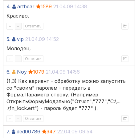
4.
artbear
1589
21.04.09 14:38
Красиво.
+
–
Ответить
5.
vip
21.04.09 14:52
Молодец.
+
–
Ответить
6.
Noy
1079
21.04.09 14:56
(1,3) Как вариант - обработку можно запустить
со "своим" паролем - передать в
Форма.Параметр строку. (Например
ОткрытьФормуМодально("Отчет","777","C:\...
.\fn_lock.ert") - пароль будет "777" ).
+
–
Ответить
7.
ded00786
347
22.04.09 09:54