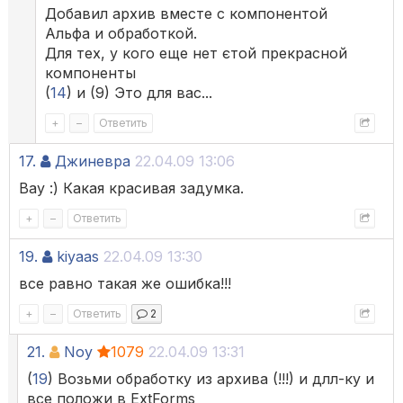
Добавил архив вместе с компонентой
Альфа и обработкой.
Для тех, у кого еще нет єтой прекрасной
компоненты
(
14
) и (9) Это для вас...
+
–
Ответить
17.
Джиневра
22.04.09 13:06
Вау :) Какая красивая задумка.
+
–
Ответить
19.
kiyaas
22.04.09 13:30
все равно такая же ошибка!!!
+
–
Ответить
2
21.
Noy
1079
22.04.09 13:31
(
19
) Возьми обработку из архива (!!!) и длл-ку и
все положи в ExtForms