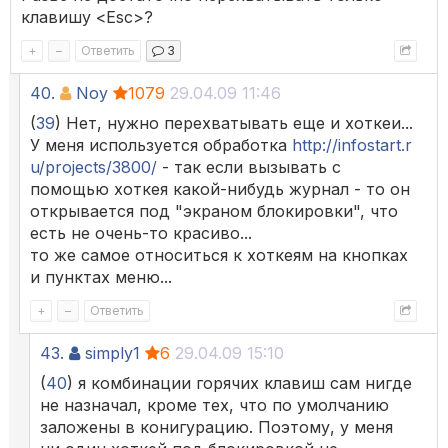
клавишу <Esc>?
+
–
Ответить
3
40.
Noy
1079
29.04.09 11:46
(
39
) Нет, нужно перехватывать еще и хоткеи...
У меня используется обработка
http://infostart.r
u/projects/3800/
- так если вызывать с
помощью хоткея какой-нибудь журнал - то он
открывается под "экраном блокировки", что
есть не очень-то красиво...
то же самое относиться к хоткеям на кнопках
и пунктах меню...
+
–
Ответить
43.
simply1
6
29.04.09 15:10
(
40
) я комбинации горячих клавиш сам нигде
не назначал, кроме тех, что по умолчанию
заложены в конигурацию. Поэтому, у меня