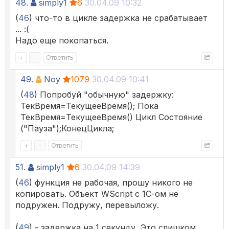
48.
simply1
6
30.04.09 10:32
(
46
) что-то в цикле задержка не срабатывает
... :(
Надо еще покопаться.
+
–
Ответить
49.
Noy
1079
30.04.09 10:41
(
48
) Попробуй "обычную" задержку:
ТекВремя=ТекущееВремя(); Пока
ТекВремя=ТекущееВремя() Цикл Состояние
("Пауза");КонецЦикла;
+
–
Ответить
51.
simply1
6
30.04.09 14:39
(
46
) функция не рабочая, прошу никого не
копировать. Объект WScript с 1С-ом не
подружен. Подружу, перевыложу.
(
49
) - задержка на 1 секунду. Это слишком