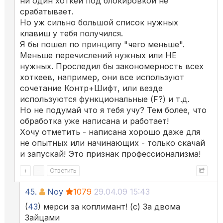
ни один хоткей под блокировкой не
срабатывает.
Но уж сильно большой список нужных
клавиш у тебя получился.
Я бы пошел по принципу "чего меньше".
Меньше перечислений нужных или НЕ
нужных. Проследил бы закономерность всех
хоткеев, например, они все используют
сочетание Контр+Шифт, или везде
используются функциональные (F?) и т.д.
Но не подумай что я тебя учу? Тем более, что
обработка уже написана и работает!
Хочу отметить - написана хорошо даже для
не опытных или начинающих - только скачай
и запускай! Это признак профессионализма!
+
–
Ответить
45.
Noy
1079
29.04.09 15:43
(
43
) мерси за коплимант! (с) За двома
Зайцами