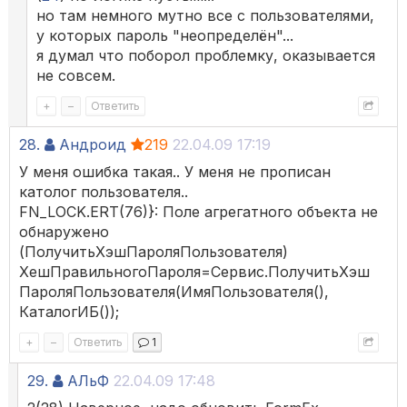
но там немного мутно все с пользователями,
у которых пароль "неопределён"...
я думал что поборол проблемку, оказывается
не совсем.
+
–
Ответить
28.
Андроид
219
22.04.09 17:19
У меня ошибка такая.. У меня не прописан
католог пользователя..
FN_LOCK.ERT(76)}: Поле агрегатного объекта не
обнаружено
(ПолучитьХэшПароляПользователя)
ХешПравильногоПароля=Сервис.ПолучитьХэш
ПароляПользователя(ИмяПользователя(),
КаталогИБ());
+
–
Ответить
1
29.
АЛьФ
22.04.09 17:48