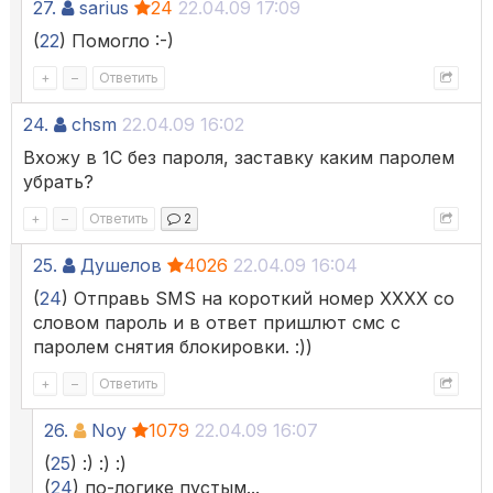
27.
sarius
24
22.04.09 17:09
(
22
) Помогло :-)
+
–
Ответить
24.
chsm
22.04.09 16:02
Вхожу в 1С без пароля, заставку каким паролем
убрать?
+
–
Ответить
2
25.
Душелов
4026
22.04.09 16:04
(
24
) Отправь SMS на короткий номер ХХХХ со
словом пароль и в ответ пришлют смс с
паролем снятия блокировки. :))
+
–
Ответить
26.
Noy
1079
22.04.09 16:07
(
25
) :) :) :)
(
24
) по-логике пустым...