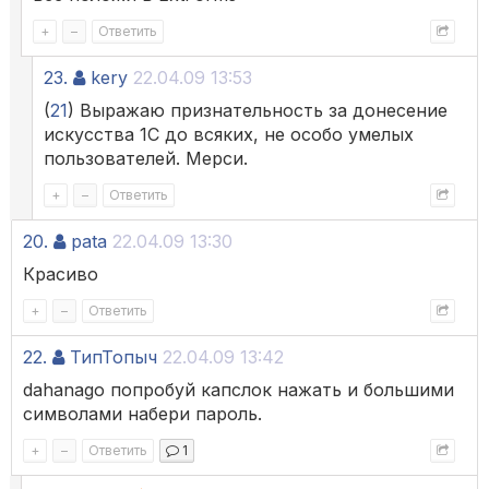
+
–
Ответить
23.
kery
22.04.09 13:53
(
21
) Выражаю признательность за донесение
искусства 1С до всяких, не особо умелых
пользователей. Мерси.
+
–
Ответить
20.
pata
22.04.09 13:30
Красиво
+
–
Ответить
22.
ТипТопыч
22.04.09 13:42
dahanago попробуй капслок нажать и большими
символами набери пароль.
+
–
Ответить
1