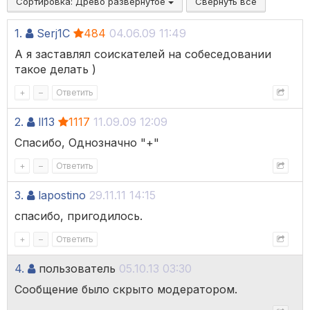
Сортировка:
Древо развёрнутое
Свернуть все
1.
Serj1C
484
04.06.09 11:49
А я заставлял соискателей на собеседовании
такое делать )
+
–
Ответить
2.
ll13
1117
11.09.09 12:09
Спасибо, Однозначно "+"
+
–
Ответить
3.
lapostino
29.11.11 14:15
спасибо, пригодилось.
+
–
Ответить
4.
пользователь
05.10.13 03:30
Сообщение было скрыто модератором.