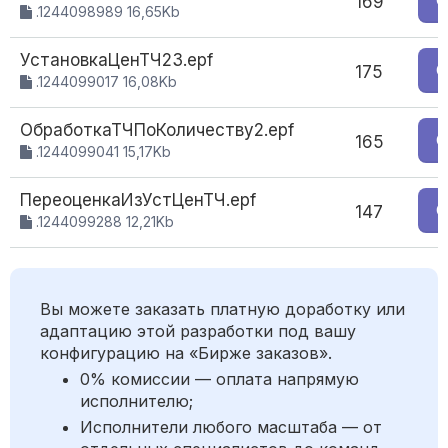
С
169
.1244098989 16,65Kb
УстановкаЦенТЧ23.epf
С
175
.1244099017 16,08Kb
ОбработкаТЧПоКоличеству2.epf
С
165
.1244099041 15,17Kb
ПереоценкаИзУстЦенТЧ.epf
С
147
.1244099288 12,21Kb
Вы можете заказать платную доработку или
адаптацию этой разработки под вашу
конфигурацию на «Бирже заказов».
0% комиссии — оплата напрямую
исполнителю;
Исполнители любого масштаба — от