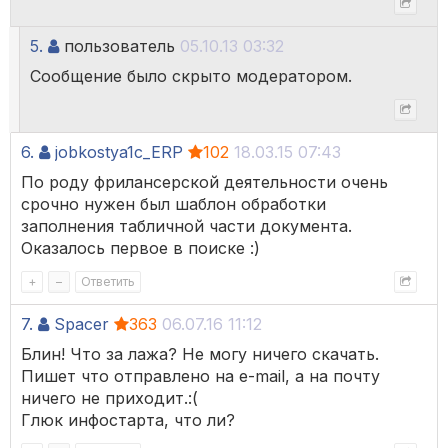
5.
пользователь
05.10.13 03:32
Сообщение было скрыто модератором.
6.
jobkostya1c_ERP
102
18.03.15 07:43
По роду фрилансерской деятельности очень
срочно нужен был шаблон обработки
заполнения табличной части документа.
Оказалось первое в поиске :)
+
–
Ответить
7.
Spacer
363
06.07.16 11:12
Блин! Что за лажа? Не могу ничего скачать.
Пишет что отправлено на e-mail, а на почту
ничего не приходит.:(
Глюк инфостарта, что ли?