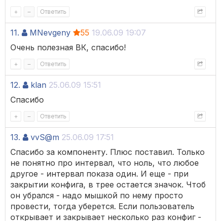
+
–
Ответить
11.
MNevgeny
55
19.06.09 19:07
Очень полезная ВК, спасибо!
+
–
Ответить
12.
klan
25.06.09 15:51
Спасибо
+
–
Ответить
13.
vvS@m
25.06.09 17:51
Спасибо за компоненту. Плюс поставил. Только
не понятно про интервал, что ноль, что любое
другое - интервал показа один. И еще - при
закрытии конфига, в трее остается значок. Чтоб
он убрался - надо мышкой по нему просто
провести, тогда уберется. Если пользователь
открывает и закрывает несколько раз конфиг -