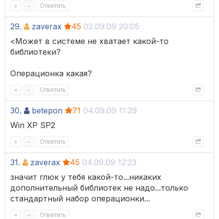
+
–
Ответить
29.
zaverax
45
02.09.09 20:05
<Может в системе не хватает какой-то
библиотеки?
Операционка какая?
+
–
Ответить
30.
betepon
71
04.09.09 11:29
Win XP SP2
+
–
Ответить
31.
zaverax
45
04.09.09 12:23
значит глюк у тебя какой-то...никаких
дополнительный библиотек не надо...только
стандартный набор операционки...
+
–
Ответить