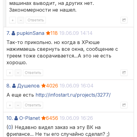
машинах выводит, на других нет.
Закономерности не нашел.
+
–
Ответить
7.
pupkinSana
118
19.06.09 14:14
Так-то прикольно. но когда в ХРюше
нажимаешь свернуть все окна, сообщение с
треем тоже сворачивается...А это не есть
хорошо.
+
–
Ответить
8.
Душелов
4026
19.06.09 16:04
А еще есть
http://infostart.ru/projects/3277/
+
–
Ответить
10.
O-Planet
6456
19.06.09 16:26
(
0
) Недавно видел заказ на эту ВК на
фрилансе... Не ты его случайно сделал? ;)