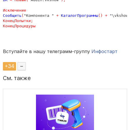
Исключение
Сообщить
(
"Компонента " 
+
КаталогПрограммы
()
+
 "\vkshow
КонецПопытки
;
КонецПроцедуры
Вступайте в нашу телеграмм-группу
Инфостарт
+
34
–
См. также