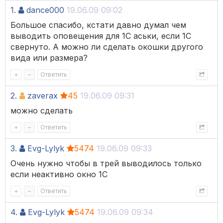
1.
dance000
19.06.09 09:02
Большое спасибо, кстати давно думал чем
выводить оповещения для 1С аськи, если 1С
свернуто. А можно ли сделать окошки другого
вида или размера?
+
–
Ответить
2.
zaverax
45
19.06.09 09:31
можно сделать
+
–
Ответить
3.
Evg-Lylyk
5474
19.06.09 09:33
Очень нужно чтобы в трей выводилось только
если неактивно окно 1С
+
–
Ответить
4.
Evg-Lylyk
5474
19.06.09 09:34