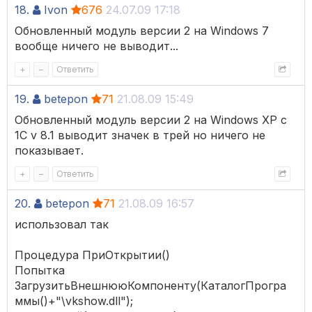
18.
Ivon
676
24.07.09 17:18
Обновленный модуль версии 2 на Windows 7
вообще ничего не выводит...
+
–
Ответить
19.
betepon
71
21.08.09 15:49
Обновленный модуль версии 2 на Windows XP c
1C v 8.1 выводит значек в трей но ничего не
показывает.
+
–
Ответить
20.
betepon
71
21.08.09 16:57
использовал так
Процедура ПриОткрытии()
Попытка
ЗагрузитьВнешнююКомпоненту(КаталогПрогра
ммы()+"\vkshow.dll");