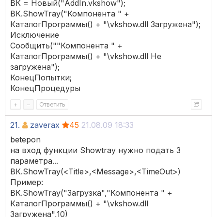
ВК = Новый("AddIn.vkshow");
ВК.ShowTray("Компонента " +
КаталогПрограммы() + "\vkshow.dll Загружена");
Исключение
Сообщить(""Компонента " +
КаталогПрограммы() + "\vkshow.dll Не
загружена");
КонецПопытки;
КонецПроцедуры
+
–
Ответить
21.
zaverax
45
21.08.09 18:33
betepon
на вход функции Showtray нужно подать 3
параметра...
ВК.ShowTray(<Title>,<Message>,<TimeOut>)
Пример:
ВК.ShowTray("Загрузка","Компонента " +
КаталогПрограммы() + "\vkshow.dll
Загружена",10)