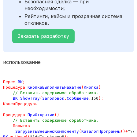
Безопасная сделка — при
необходимости;
Рейтинги, кейсы и прозрачная система
откликов.
Заказать разработку
использование
Перем
ВК
;
Процедура
КнопкаВыполнитьНажатие
(
Кнопка
)
// Вставить содержимое обработчика.
ВК
.
ShowTray
(
Заголовок
,
Сообщение
,
150
);
КонецПроцедуры
Процедура
ПриОткрытии
()
// Вставить содержимое обработчика.
Попытка
ЗагрузитьВнешнююКомпоненту
(
КаталогПрограммы
()+
"\v
ВК
=
Новый
(
"AddIn.vkshow"
);