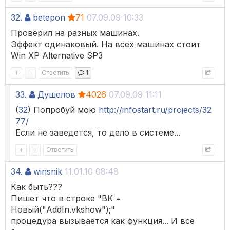
32.
betepon
71
07.09.09 10:33
Проверил на разных машинах.
Эффект одинаковый. На всех машинах стоит
Win XP Alternative SP3
+
–
Ответить
1
33.
Душелов
4026
07.09.09 11:11
(
32
) Попробуй мою
http://infostart.ru/projects/32
77/
Если не заведется, то дело в системе...
+
–
Ответить
34.
winsnik
11.01.10 08:48
Как быть???
Пишет что в строке "ВК =
Новый("AddIn.vkshow");"
процедура вызывается как функция... И все