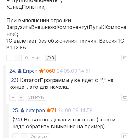
+ ПутьККомпоненте );
КонецПопытки;
При выполнении строчки
ЗагрузитьВнешнююКомпоненту(ПутьККомпоне
нте);
1С вылетает без объяснения причин. Версия 1С
8.1.12.98
+
–
Ответить
3
24.
Ёпрст
1068
24.08.09 14:51
(
23
) КаталогПрограммы уже идёт с "\" на
конце... это для начала...
+
–
Ответить
25.
betepon
71
24.08.09 14:58
(
24
) Не важно. Делал и так и так (кстати
надо обратить внимание на пример).
+
–
Ответить