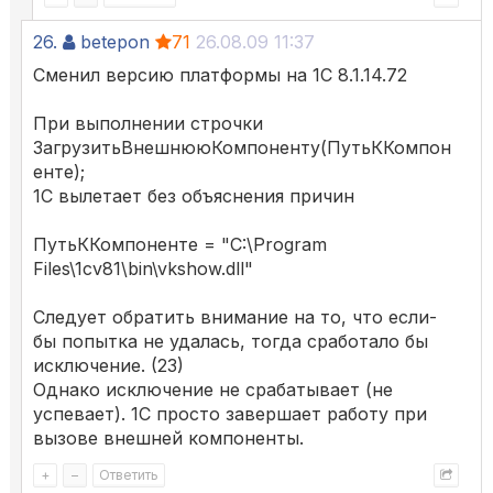
26.
betepon
71
26.08.09 11:37
Сменил версию платформы на 1С 8.1.14.72
При выполнении строчки
ЗагрузитьВнешнююКомпоненту(ПутьККомпон
енте);
1С вылетает без объяснения причин
ПутьККомпоненте = "C:\Program
Files\1cv81\bin\vkshow.dll"
Следует обратить внимание на то, что если-
бы попытка не удалась, тогда сработало бы
исключение. (23)
Однако исключение не срабатывает (не
успевает). 1С просто завершает работу при
вызове внешней компоненты.
+
–
Ответить