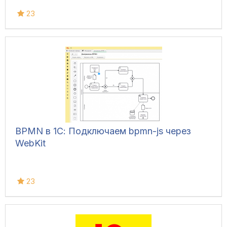
23
BPMN в 1С: Подключаем bpmn-js через
WebKit
23