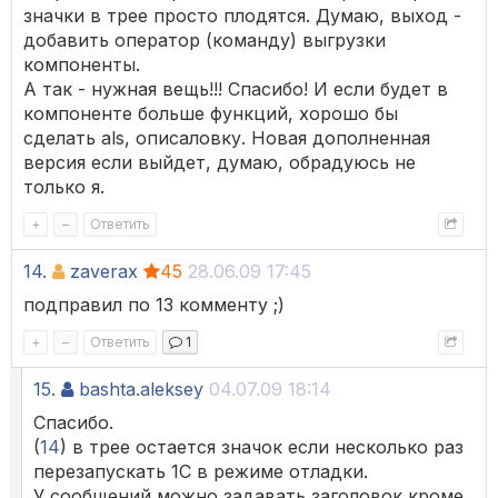
значки в трее просто плодятся. Думаю, выход -
добавить оператор (команду) выгрузки
компоненты.
А так - нужная вещь!!! Спасибо! И если будет в
компоненте больше функций, хорошо бы
сделать als, описаловку. Новая дополненная
версия если выйдет, думаю, обрадуюсь не
только я.
+
–
Ответить
14.
zaverax
45
28.06.09 17:45
подправил по 13 комменту ;)
+
–
Ответить
1
15.
bashta.aleksey
04.07.09 18:14
Спасибо.
(
14
) в трее остается значок если несколько раз
перезапускать 1С в режиме отладки.
У сообщений можно задавать заголовок кроме