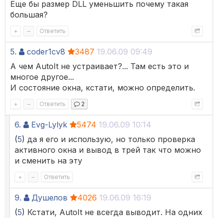
Еще бы размер DLL уменьшить почему такая
большая?
+
–
Ответить
5.
coder1cv8
3487
19.06.09 09:49
А чем AutoIt не устраивает?... Там есть это и
многое другое...
И состояние окна, кстати, можно определить.
+
–
Ответить
2
6.
Evg-Lylyk
5474
19.06.09 10:14
(
5
) да я его и использую, но только проверка
активного окна и вывод в трей так что можно
и сменить на эту
+
–
Ответить
9.
Душелов
4026
19.06.09 16:19
(
5
) Кстати, AutoIt не всегда выводит. На одних