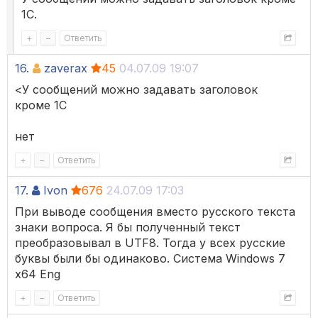
1С.
+
–
Ответить
16.
zaverax
45
04.07.09 19:07
<У сообщений можно задавать заголовок
кроме 1С
нет
+
–
Ответить
17.
Ivon
676
24.07.09 17:03
При выводе сообщения вместо русского текста
знаки вопроса. Я бы полученный текст
преобразовывал в UTF8. Тогда у всех русские
буквы были бы одинаково. Система Windows 7
x64 Eng
+
–
Ответить