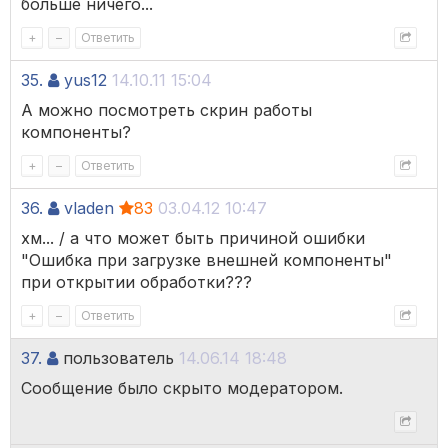
больше ничего...
+
–
Ответить
35.
yus12
14.10.11 15:04
А можно посмотреть скрин работы
компоненты?
+
–
Ответить
36.
vladen
83
03.04.12 10:47
хм... / а что может быть причиной ошибки
"Ошибка при загрузке внешней компоненты"
при открытии обработки???
+
–
Ответить
37.
пользователь
14.06.14 18:48
Сообщение было скрыто модератором.