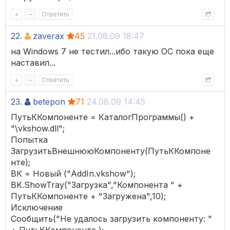
+
–
Ответить
22.
zaverax
45
21.08.09 18:47
на Windows 7 не тестил...ибо такую ОС пока еще
наставил...
+
–
Ответить
23.
betepon
71
24.08.09 14:45
ПутьККомпоненте = КаталогПрограммы() +
"\vkshow.dll";
Попытка
ЗагрузитьВнешнююКомпоненту(ПутьККомпоне
нте);
ВК = Новый ("AddIn.vkshow");
BK.ShowTray("Загрузка","Компонента " +
ПутьККомпоненте + "Загружена",10);
Исключение
Сообщить("Не удалось загрузить компоненту: "