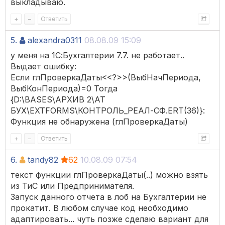
выкладываю.
+
–
Ответить
5.
alexandra0311
08.08.09 15:09
у меня на 1С:Бухгалтерии 7.7. не работает..
Выдает ошибку:
Если глПроверкаДаты<<?>>(ВыбНачПериода,
ВыбКонПериода)=0 Тогда
{D:\BASES\АРХИВ 2\АТ
БУХ\EXTFORMS\КОНТРОЛЬ_РЕАЛ-СФ.ERT(36)}:
Функция не обнаружена (глПроверкаДаты)
+
–
Ответить
6.
tandy82
62
10.08.09 07:54
текст функции глПроверкаДаты(..) можно взять
из ТиС или Предпринимателя.
Запуск данного отчета в лоб на Бухгалтерии не
прокатит. В любом случае код необходимо
адаптировать... чуть позже сделаю вариант для