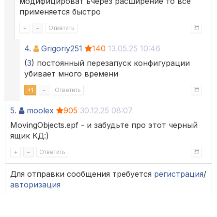
модифицироват ьчерез расширение то все
применяется быстро
+
–
Ответить
4.
Grigoriy251
140
13.05.25 10:46
(
3
) постоянный перезапуск конфигурации
убивает много времени
+
1
–
Ответить
5.
moolex
905
30.12.25 08:07
MovingObjects.epf - и забудьте про этот черный
ящик КД:)
+
–
Ответить
Для отправки сообщения требуется
регистрация
/
авторизация