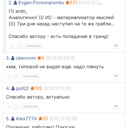
2.
Evgen.Ponomarenko
571
04.12.13 18:22
(
1
) ardn,
Аналогично! ))) ИС - материализатор мыслей
)))) Три дня назад наступил на те же грабли...
Спасибо автору - есть попадание в тренд!
+
–
Ответить
3.
oberonm
9
06.12.13 09:15
хмм, типовой не видел ещё. надо глянуть
+
–
Ответить
4.
gull22
105
10.12.13 11:10
Спасибо автору, актуально
+
–
Ответить
5.
Alex7774
33
12.12.13 12:20
Проверил, работает! Плюсую.