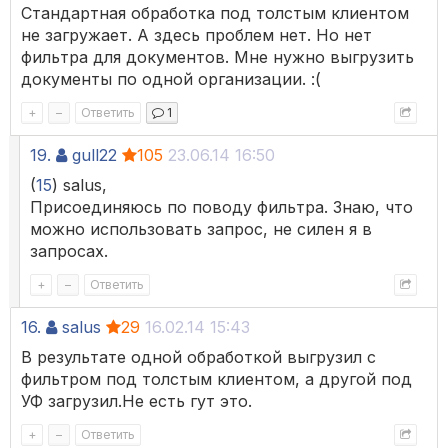
Стандартная обработка под толстым клиентом
не загружает. А здесь проблем нет. Но нет
фильтра для документов. Мне нужно выгрузить
документы по одной организации. :(
+
–
Ответить
1
19.
gull22
105
23.06.14 16:50
(
15
) salus,
Присоединяюсь по поводу фильтра. Знаю, что
можно использовать запрос, не силен я в
запросах.
+
–
Ответить
16.
salus
29
16.02.14 15:43
В результате одной обработкой выгрузил с
фильтром под толстым клиентом, а другой под
УФ загрузил.Не есть гут это.
+
–
Ответить