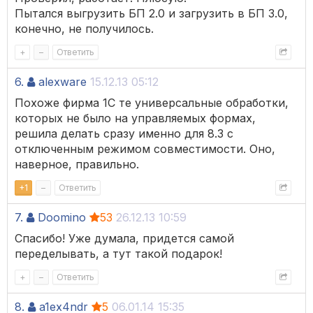
Пытался выгрузить БП 2.0 и загрузить в БП 3.0,
конечно, не получилось.
+
–
Ответить
6.
alexware
15.12.13 05:12
Похоже фирма 1С те универсальные обработки,
которых не было на управляемых формах,
решила делать сразу именно для 8.3 с
отключенным режимом совместимости. Оно,
наверное, правильно.
+
1
–
Ответить
7.
Doomino
53
26.12.13 10:59
Спасибо! Уже думала, придется самой
переделывать, а тут такой подарок!
+
–
Ответить
8.
a1ex4ndr
5
06.01.14 15:35