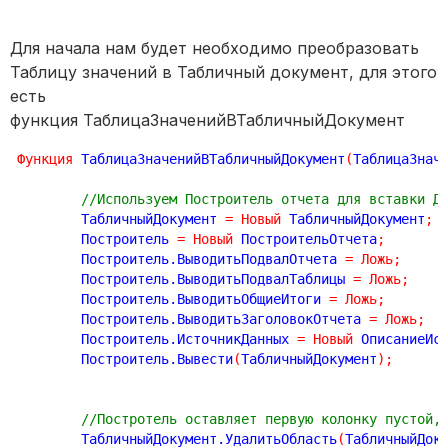
Для начала нам будет необходимо преобразовать
Таблицу значений в Табличный документ, для этого
есть
функция ТаблицаЗначенийВТабличныйДокумент
Функция
 ТаблицаЗначенийВТабличныйДокумент
(
ТаблицаЗнач
//Используем Построитель отчета для вставки Д
	ТабличныйДокумент 
=
Новый
 ТабличныйДокумент
;
	Построитель 
=
Новый
 ПостроительОтчета
;
	Построитель.ВыводитьПодвалОтчета 
=
Ложь
;
	Построитель.ВыводитьПодвалТаблицы 
=
Ложь
;
	Построитель.ВыводитьОбщиеИтоги 
=
Ложь
;
	Построитель.ВыводитьЗаголовокОтчета 
=
Ложь
;
	Построитель.ИсточникДанных 
=
Новый
 ОписаниеИс
	Построитель.Вывести
(
ТабличныйДокумент
)
;
//Постротель оставляет первую колонку пустой,
	ТабличныйДокумент.УдалитьОбласть
(
ТабличныйДок