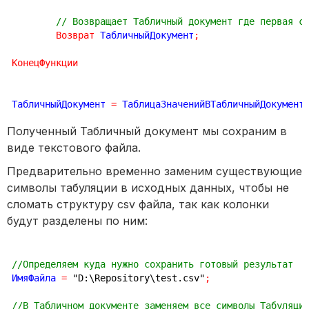
// Возвращает Табличный документ где первая с
Возврат
 ТабличныйДокумент
;
КонецФункции
ТабличныйДокумент 
=
 ТаблицаЗначенийВТабличныйДокумент
Полученный Табличный документ мы сохраним в
виде текстового файла.
Предварительно временно заменим существующие
символы табуляции в исходных данных, чтобы не
сломать структуру csv файла, так как колонки
будут разделены по ним:
//Определяем куда нужно сохранить готовый результат
ИмяФайла 
=
"D:\Repository\test.csv"
;
//В Табличном документе заменяем все символы Табуляци