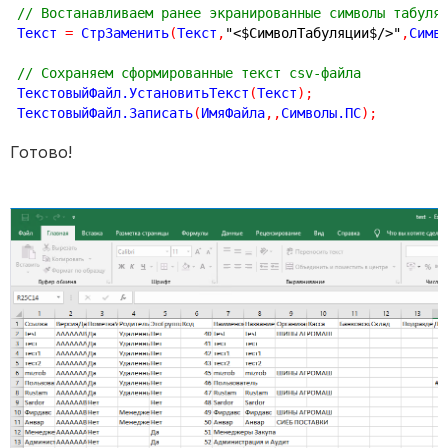
// Востанавливаем ранее экранированные символы табуля
Текст 
=
 СтрЗаменить
(
Текст
,
"<$СимволТабуляции$/>"
,
Симв
// Сохраняем сформированные текст csv-файла 
ТекстовыйФайл.УстановитьТекст
(
Текст
)
;
ТекстовыйФайл.Записать
(
ИмяФайла
,
,
Символы.ПС
)
;
Готово!