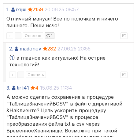
1.
ixijixi
2159
20.06.25 08:57
Отличный мануал! Все по полочкам и ничего
лишнего. Пеши исчо!
+
–
Ответить
1
2.
madonov
282
27.06.25 20:55
(
1
) а главное как актуально! На острие
технологий!
+
–
Ответить
3.
tirli41
4
15.08.25 11:34
А можно сделать сохранение в процедуре
"ТаблицаЗначенийВCSV" в файл с директивой
&НаКлиенте? Цель ускорить процедуру
"ТаблицаЗначенийВCSV" в процессе
преобразования файла txt в csv через
ВременноеХранилище. Возможно при такой