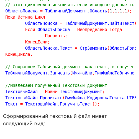
// этот цикл можно исключить если исходные данные точ
ОбластьПоиска 
=
 ТабличныйДокумент.Область
(
1
,
1
,
1
,
1
)
;
Пока
Истина
Цикл
	ОбластьПоиска 
=
 ТабличныйДокумент.НайтиТекст
(
Если
 ОбластьПоиска 
=
Неопределено
Тогда
Прервать
;
КонецЕсли
;
	ОбластьПоиска.Текст 
=
 СтрЗаменить
(
ОбластьПоис
КонецЦикла
;
// Сохраняем Табличный документ как текст, в полученн
ТабличныйДокумент.Записать
(
ИмяФайла
,
ТипФайлаТабличног
//Извлекаем полученный Текстовый документ
ТекстовыйФайл 
=
Новый
 ТекстовыйДокумент
;
ТекстовыйФайл.Прочитать
(
ИмяФайла
,
КодировкаТекста.UTF8
Текст 
=
 ТекстовыйФайл.ПолучитьТекст
(
)
;
Сформированный текстовый файл имеет
следующий вид: