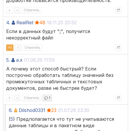
доработке повысится производительность.
+
–
Ответить
4.
RealRet
48
18.11.25 20:52
Если в данных будут ";", получится
некорректный файл
+
1
–
Ответить
5.
a.x
01.06.26 11:59
А почему этот способ быстрый? Если
построчно обработать таблицу значений без
промежуточных табличных и текстовых
документов, разве не быстрее будет?
+
–
Ответить
1
6.
Dilshod0331
23
01.07.26 23:30
(
5
) Предполагается что тут не учитываются
данные таблицы и в пакетном виде