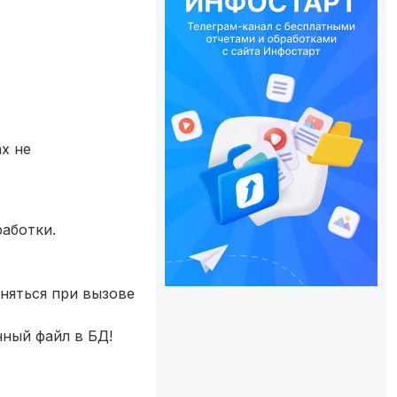
х не
аботки.
няться при вызове
нный файл в БД!