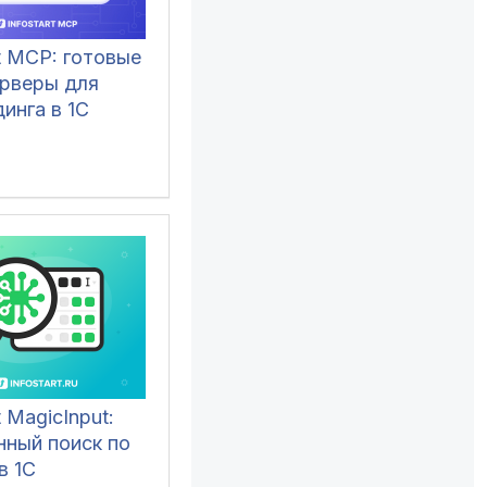
rt MCP: готовые
рверы для
инга в 1С
t MagicInput:
нный поиск по
в 1С