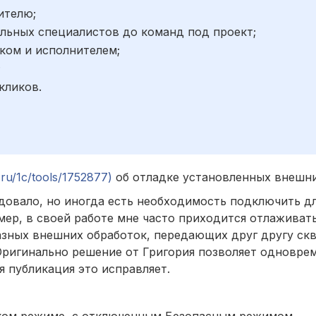
ителю;
льных специалистов до команд под проект;
ком и исполнителем;
;
кликов.
.ru/1c/tools/1752877)
об отладке установленных внешни
довало, но иногда есть необходимость подключить д
ер, в своей работе мне часто приходится отлаживат
азных внешних обработок, передающих друг другу ск
Оригинально решение от Григория позволяет одновре
я публикация это исправляет.
ком режиме, с отключенным Безопасным режимом.