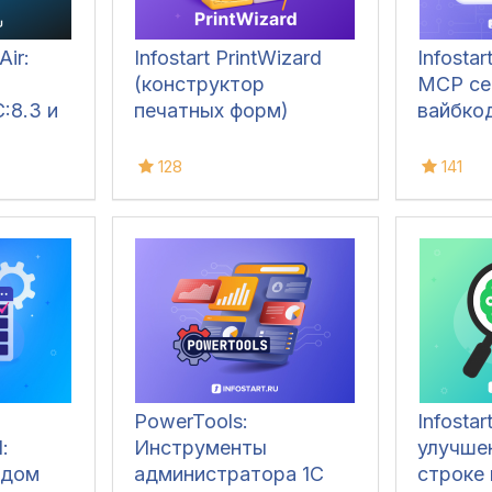
Air:
Infostart PrintWizard
Infosta
(конструктор
MCP се
:8.3 и
печатных форм)
вайбкод
128
141
PowerTools:
Infostar
:
Инструменты
улучше
одом
администратора 1С
строке 