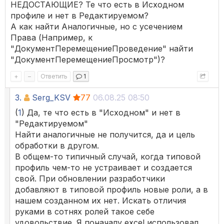
НЕДОСТАЮЩИЕ? Те что есть в Исходном
профиле и нет в Редактируемом?
А как найти Аналогичные, но с усечением
Права (Например, к
"ДокументПеремещениеПроведение" найти
"ДокументПеремещениеПросмотр")?
+
–
Ответить
1
3.
Serg_KSV
77
06.08.25 08:50
(
1
) Да, те что есть в "Исходном" и нет в
"Редактируемом"
Найти аналогичные не получится, да и цель
обработки в другом.
В общем-то типичный случай, когда типовой
профиль чем-то не устраивает и создается
свой. При обновлении разработчики
добавляют в типовой профиль новые роли, а в
нашем созданном их нет. Искать отличия
руками в сотнях ролей такое себе
удовольствие. Я поначалу excel использовал,