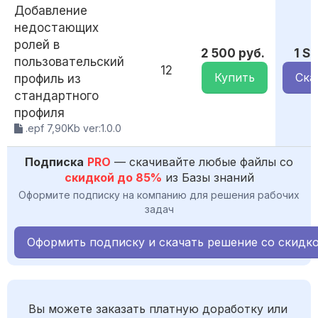
Добавление
недостающих
ролей в
2 500 руб.
1 S
пользовательский
12
Купить
Ска
профиль из
стандартного
профиля
.epf 7,90Kb ver:1.0.0
Подписка
PRO
— скачивайте любые файлы со
скидкой до 85%
из Базы знаний
Оформите подписку на компанию для решения рабочих
задач
Оформить подписку и скачать решение со скидк
Вы можете заказать платную доработку или