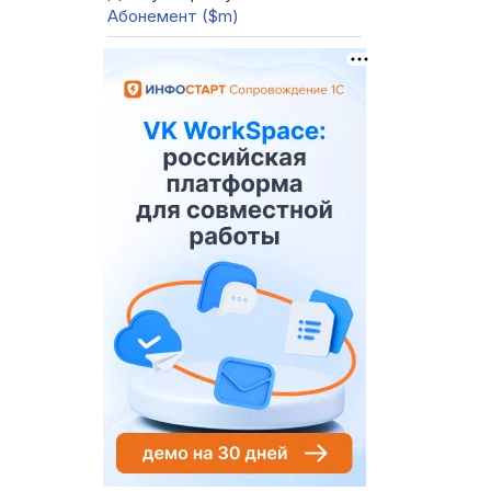
Абонемент ($m)