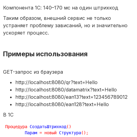
Компонента 1С: 140–170 мс на один штрихкод
Таким образом, внешний сервис не только
устраняет проблему зависаний, но и значительно
ускоряет процесс.
Примеры использования
GET-запрос из браузера
http://localhost:8080/qr?text=Hello
http://localhost:8080/datamatrix?text=Hello
http://localhost:8080/ean13?text=123456789012
http://localhost:8080/ean128?text=Hello
В 1С
Процедура
 СоздатьШтрихкод
(
)
	Парам 
=
новый
 Структура
(
)
;