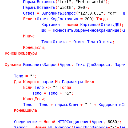
	Парам.Вставить
(
"text"
,
"Hello world"
)
;
	Парам.Вставить
(
"width"
,
200
)
;
	Ответ 
=
 ВыполнитьЗапрос
(
"127.0.0.1"
,
"qr"
,
 Па
Если
(
Ответ.КодСостояния 
=
200
)
Тогда
		Картинка 
=
новый
 Картинка
(
Ответ.ДД
)
;
		ШК 
=
 ПоместитьВоВременноеХранилище
(
Ка
Иначе
		ТекстОтвета 
=
 Ответ.ТекстОтвета
;
КонецЕсли
;
КонецПроцедуры
Функция
 ВыполнитьЗапрос
(
Адрес
,
 ТекстДляЗапроса
,
 Парам
    Тело 
=
""
;
Для
Каждого
 парам 
Из
 Параметры 
Цикл
Если
 Тело 
<
>
""
Тогда
            Тело 
=
 Тело 
+
"&"
;
КонецЕсли
;
        Тело 
=
 Тело 
+
 парам.Ключ 
+
"="
+
 КодироватьСт
КонецЦикла
;
    Соединение 
=
Новый
 HTTPСоединение
(
Адрес
,
8080
)
;
    Запрос 
=
Новый
 HTTPЗапрос
(
ТекстДляЗапроса
+
"?"
+
Тел