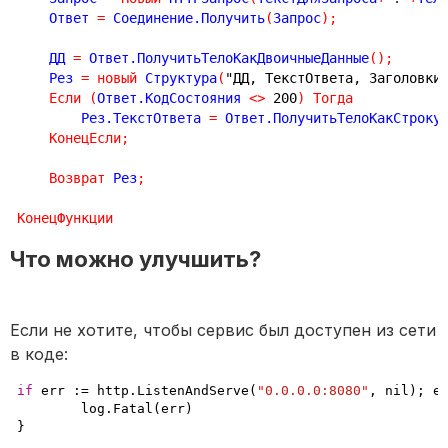
    Ответ 
=
 Соединение.Получить
(
Запрос
)
;
    ДД 
=
 Ответ.ПолучитьТелоКакДвоичныеДанные
(
)
;
    Рез 
=
новый
 Структура
(
"ДД, ТекстОтвета, Заголовки
Если
(
Ответ.КодСостояния 
<
>
200
)
Тогда
        Рез.ТекстОтвета 
=
 Ответ.ПолучитьТелоКакСтроку
КонецЕсли
;
Возврат
 Рез
;
КонецФункции
Что можно улучшить?
Если не хотите, чтобы сервис был доступен из сети
в коде:
if
 err :
=
 http.ListenAndServe
(
"0.0.0.0:8080"
,
 nil
)
;
 e
	log.Fatal
(
err
)
}