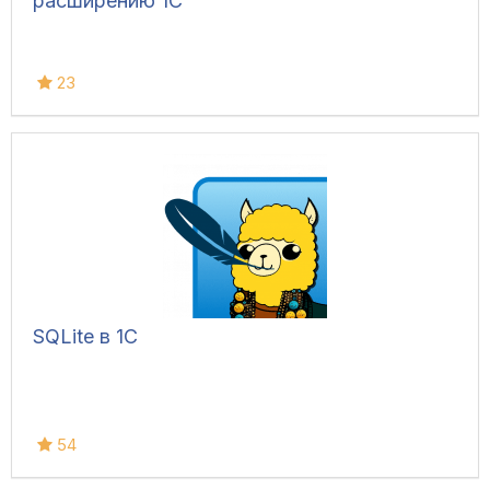
расширению 1С
23
SQLite в 1С
54