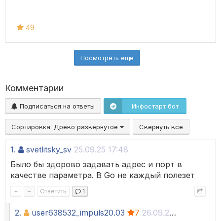
49
Посмотреть ещё
Комментарии
Подписаться на ответы
Инфостарт бот
Сортировка:
Древо развёрнутое
Свернуть все
1.
svetlitsky_sv
25.09.25 17:48
Было бы здорово задавать адрес и порт в
качестве параметра. В Go не каждый полезет
+
–
Ответить
1
2.
user638532_impuls20.03
7
26.09.25 09:10