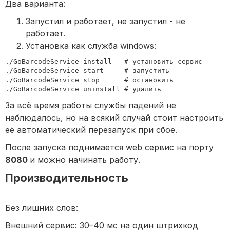
Два варианта:
Запустил и работает, не запустил - не
работает.
Установка как служба windows:
./GoBarcodeService install   # установить сервис

./GoBarcodeService start     # запустить

./GoBarcodeService stop      # остановить

./GoBarcodeService uninstall # удалить
За всё время работы службы падений не
наблюдалось, но на всякий случай стоит настроить
её автоматический перезапуск при сбое.
После запуска поднимается web сервис на порту
8080
и можно начинать работу.
Производительность
Без лишних слов:
Внешний сервис: 30–40 мс на один штрихкод