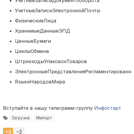
УчетныеЗаписиДокументооборота
УчетныеЗаписиЭлектроннойПочты
ФизическиеЛица
ХранимыеДанныеЭПД
ЦенныеБумаги
ЦиклыОбмена
ШтрихкодыУпаковокТоваров
ЭлектронныеПредставленияРегламентирова
ЯзыкиНародовМира
Вступайте в нашу телеграмм-группу
Инфостарт
Загрузка
Импорт
+
4
–
2