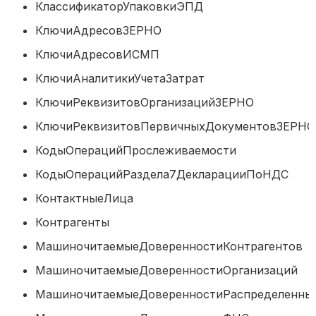
КлассификаторУпаковкиЭПД
КлючиАдресовЗЕРНО
КлючиАдресовИСМП
КлючиАналитикиУчетаЗатрат
КлючиРеквизитовОрганизацийЗЕРН
КлючиРеквизитовПервичныхДокументов
КодыОперацийПрослеживаемости
КодыОперацийРаздела7ДекларацииПо
КонтактныеЛица
Контрагенты
МашиночитаемыеДоверенностиКонтраге
МашиночитаемыеДоверенностиОрганиз
МашиночитаемыеДоверенностиРаспределен