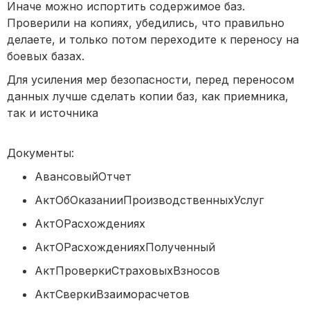
Иначе можно испортить содержимое баз.
Проверили на копиях, убедились, что правильно
делаете, и только потом переходите к переносу на
боевых базах.
Для усиления мер безопасности, перед переносом
данных лучше сделать копии баз, как приемника,
так и источника
Документы:
АвансовыйОтчет
АктОбОказанииПроизводственныхУсл
АктОРасхождениях
АктОРасхожденияхПолученный
АктПроверкиСтраховыхВзносов
АктСверкиВзаиморасчетов