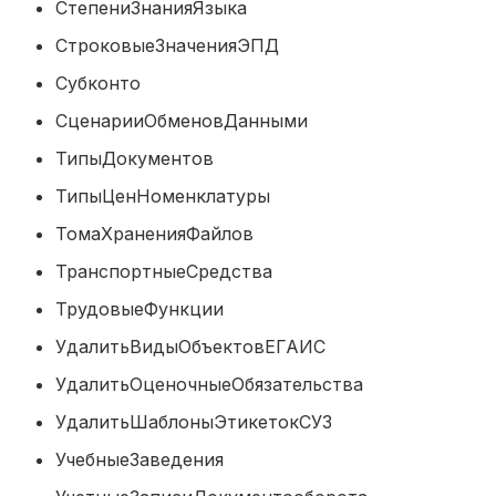
СтепениЗнанияЯзыка
СтроковыеЗначенияЭПД
Субконто
СценарииОбменовДанными
ТипыДокументов
ТипыЦенНоменклатуры
ТомаХраненияФайлов
ТранспортныеСредства
ТрудовыеФункции
УдалитьВидыОбъектовЕГАИС
УдалитьОценочныеОбязательства
УдалитьШаблоныЭтикетокСУЗ
УчебныеЗаведения