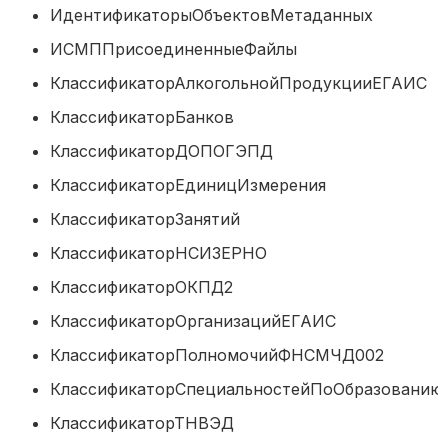
ИдентификаторыОбъектовМетаданн
ИСМППрисоединенныеФайлы
КлассификаторАлкогольнойПродукцииЕ
КлассификаторБанков
КлассификаторДОПОГЭПД
КлассификаторЕдиницИзмерения
КлассификаторЗанятий
КлассификаторНСИЗЕРНО
КлассификаторОКПД2
КлассификаторОрганизацийЕГАИС
КлассификаторПолномочийФНСМЧД0
КлассификаторСпециальностейПоОбразо
КлассификаторТНВЭД