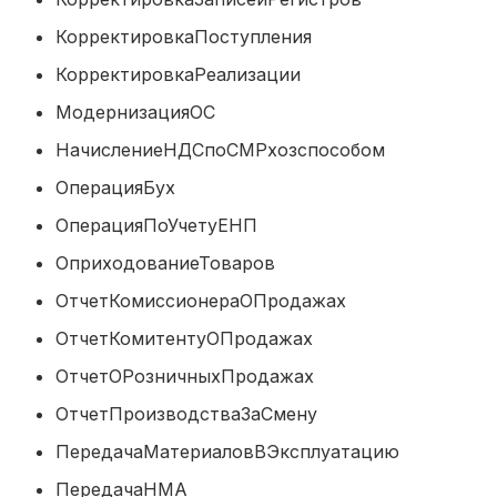
КорректировкаПоступления
КорректировкаРеализации
МодернизацияОС
НачислениеНДСпоСМРхозспособо
ОперацияБух
ОперацияПоУчетуЕНП
ОприходованиеТоваров
ОтчетКомиссионераОПродажах
ОтчетКомитентуОПродажах
ОтчетОРозничныхПродажах
ОтчетПроизводстваЗаСмену
ПередачаМатериаловВЭксплуатаци
ПередачаНМА