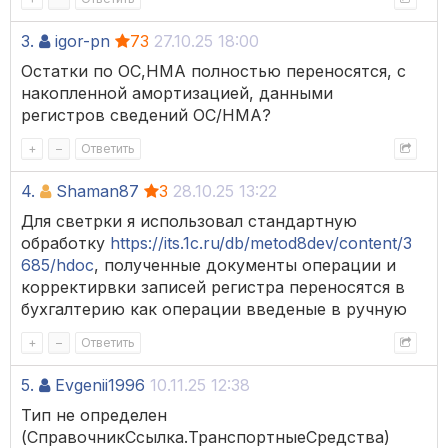
3.
igor-pn
73
27.10.25 18:00
Остатки по ОС,НМА полностью переносятся, с
накопленной амортизацией, данными
регистров сведений ОС/НМА?
+
–
Ответить
4.
Shaman87
3
28.10.25 13:22
Для светрки я использовал стандартную
обработку
https://its.1c.ru/db/metod8dev/content/3
685/hdoc
, полученные документы операции и
корректирвки записей регистра переносятся в
бухгалтерию как операции введеные в ручную
+
–
Ответить
5.
Evgenii1996
10.11.25 12:38
Тип не определен
(СправочникСсылка.ТранспортныеСредства)