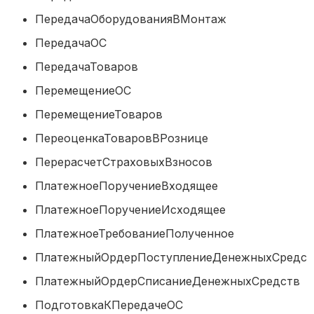
ПередачаОборудованияВМонтаж
ПередачаОС
ПередачаТоваров
ПеремещениеОС
ПеремещениеТоваров
ПереоценкаТоваровВРознице
ПерерасчетСтраховыхВзносов
ПлатежноеПоручениеВходящее
ПлатежноеПоручениеИсходящее
ПлатежноеТребованиеПолученное
ПлатежныйОрдерПоступлениеДенежныхС
ПлатежныйОрдерСписаниеДенежныхСре
ПодготовкаКПередачеОС