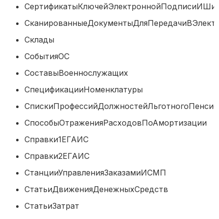
СертификатыКлючейЭлектроннойПодписиИ
СканированныеДокументыДляПередачиВЭле
Склады
СобытияОС
СоставыВоеннослужащих
СпецификацииНоменклатуры
СпискиПрофессийДолжностейЛьготногоПенс
СпособыОтраженияРасходовПоАмортиз
Справки1ЕГАИС
Справки2ЕГАИС
СтанцииУправленияЗаказамиИСМП
СтатьиДвиженияДенежныхСредст
СтатьиЗатрат