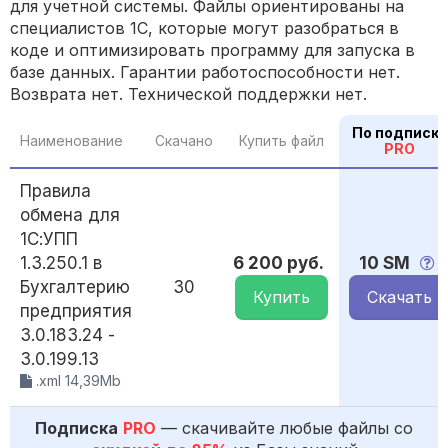
для учетной системы. Файлы ориентированы на
специалистов 1С, которые могут разобраться в
коде и оптимизировать программу для запуска в
базе данных. Гарантии работоспособности нет.
Возврата нет. Технической поддержки нет.
По подписке
Наименование
Скачано
Купить файл
PRO
Правила
обмена для
1С:УПП
1.3.250.1 в
6 200 руб.
10 SM
Бухгалтерию
30
Купить
Скачать
предприятия
3.0.183.24 -
3.0.199.13
.xml 14,39Mb
Подписка
PRO
— скачивайте любые файлы со