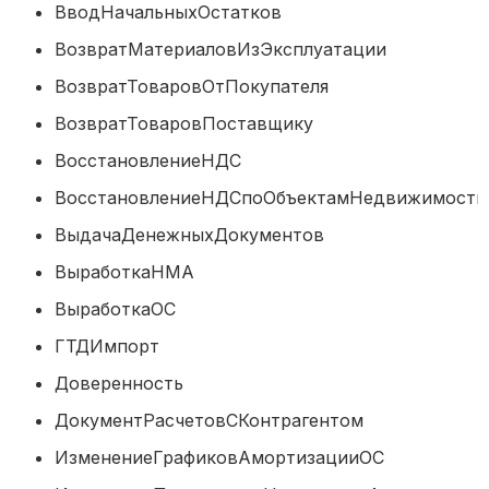
ВводНачальныхОстатков
ВозвратМатериаловИзЭксплуатаци
ВозвратТоваровОтПокупателя
ВозвратТоваровПоставщику
ВосстановлениеНДС
ВосстановлениеНДСпоОбъектамНедвижи
ВыдачаДенежныхДокументов
ВыработкаНМА
ВыработкаОС
ГТДИмпорт
Доверенность
ДокументРасчетовСКонтрагентом
ИзменениеГрафиковАмортизацииО