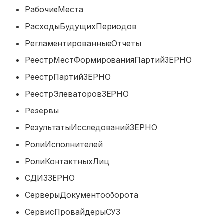
РабочиеМеста
РасходыБудущихПериодов
РегламентированныеОтчеты
РеестрМестФормированияПартийЗЕР
РеестрПартийЗЕРНО
РеестрЭлеваторовЗЕРНО
Резервы
РезультатыИсследованийЗЕРНО
РолиИсполнителей
РолиКонтактныхЛиц
СДИЗЗЕРНО
СерверыДокументооборота
СервисПровайдерыСУЗ