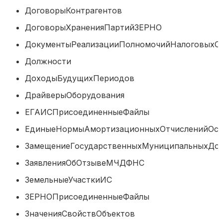
ДоговорыКонтрагентов
ДоговорыХраненияПартийЗЕРНО
ДокументыРеализацииПолномочийНалоговы
Должности
ДоходыБудущихПериодов
ДрайверыОборудования
ЕГАИСПрисоединенныеФайлы
ЕдиныеНормыАмортизационныхОтчислений
ЗамещениеГосударственныхМуниципальных
ЗаявленияОбОтзывеМЧДФНС
ЗемельныеУчасткиИС
ЗЕРНОПрисоединенныеФайлы
ЗначенияСвойствОбъектов