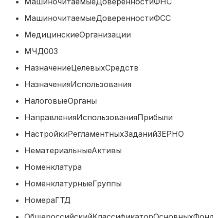
МашиночитаемыеДоверенностиФН
МашиночитаемыеДоверенностиФС
МедицинскиеОрганизации
МЧД003
НазначениеЦелевыхСредств
НазначенияИспользования
НалоговыеОрганы
НаправленияИспользованияПрибыл
НастройкиРегламентныхЗаданийЗЕР
НематериальныеАктивы
Номенклатура
НоменклатурныеГруппы
НомераГТД
ОбщероссийскийКлассификаторОсновных