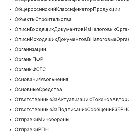
ОбщероссийскийКлассификаторПродук
ОбъектыСтроительства
ОписиВходящихДокументовИзНалоговыхО
ОписиИсходящихДокументовВНалоговые
Организации
ОрганыПФР
ОрганыФСГС
ОснованияУвольнения
ОсновныеСредства
ОтветственныеЗаАктуализациюТокеновАвто
ОтветственныеЗаПодписаниеСообщений
ОтправкиМинобороны
ОтправкиРПН