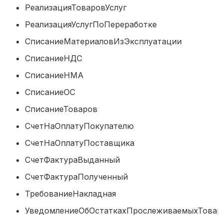
РеализацияТоваровУслуг
РеализацияУслугПоПереработке
СписаниеМатериаловИзЭксплуатаци
СписаниеНДС
СписаниеНМА
СписаниеОС
СписаниеТоваров
СчетНаОплатуПокупателю
СчетНаОплатуПоставщика
СчетФактураВыданный
СчетФактураПолученный
ТребованиеНакладная
УведомлениеОбОстаткахПрослеживаемыхТ