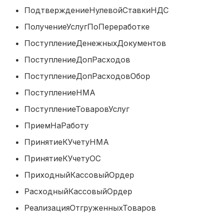
ПодтверждениеНулевойСтавкиНД
ПолучениеУслугПоПереработке
ПоступлениеДенежныхДокументов
ПоступлениеДопРасходов
ПоступлениеДопРасходовОбор
ПоступлениеНМА
ПоступлениеТоваровУслуг
ПриемНаРаботу
ПринятиеКУчетуНМА
ПринятиеКУчетуОС
ПриходныйКассовыйОрдер
РасходныйКассовыйОрдер
РеализацияОтгруженныхТоваров