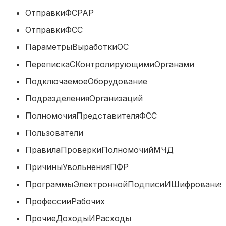
ОтправкиФСРАР
ОтправкиФСС
ПараметрыВыработкиОС
ПерепискаСКонтролирующимиОргана
ПодключаемоеОборудование
ПодразделенияОрганизаций
ПолномочияПредставителяФСС
Пользователи
ПравилаПроверкиПолномочийМЧ
ПричиныУвольненияПФР
ПрограммыЭлектроннойПодписиИШифро
ПрофессииРабочих
ПрочиеДоходыИРасходы