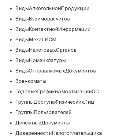
ВидыАлкогольнойПродукции
ВидыВзаиморасчетов
ВидыКонтактнойИнформации
ВидыМехаГИСМ
ВидыНалоговыхОрганов
ВидыНоменклатуры
ВидыОтправляемыхДокументов
Военкоматы
ГодовыеГрафикиАмортизацииОС
ГруппыДоступаФизическихЛиц
ГруппыПользователей
ДенежныеДокументы
ДоверенностиНалогоплательщика