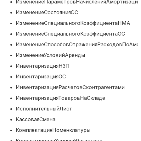
ИзменениеПараметровНачисленияАмортиз
ИзменениеСостоянияОС
ИзменениеСпециальногоКоэффициента
ИзменениеСпециальногоКоэффициента
ИзменениеСпособовОтраженияРасходовПоА
ИзменениеУсловийАренды
ИнвентаризацияНЗП
ИнвентаризацияОС
ИнвентаризацияРасчетовСконтрагента
ИнвентаризацияТоваровНаСкладе
ИсполнительныйЛист
КассоваяСмена
КомплектацияНоменклатуры
КорректировкаЗаписейРегистров