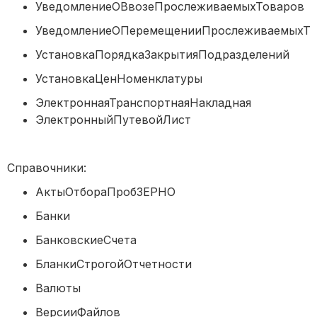
УведомлениеОВвозеПрослеживаемыхТов
УведомлениеОПеремещенииПрослеживаемы
УстановкаПорядкаЗакрытияПодразделе
УстановкаЦенНоменклатуры
ЭлектроннаяТранспортнаяНакладная
ЭлектронныйПутевойЛист
Справочники:
АктыОтбораПробЗЕРНО
Банки
БанковскиеСчета
БланкиСтрогойОтчетности
Валюты
ВерсииФайлов