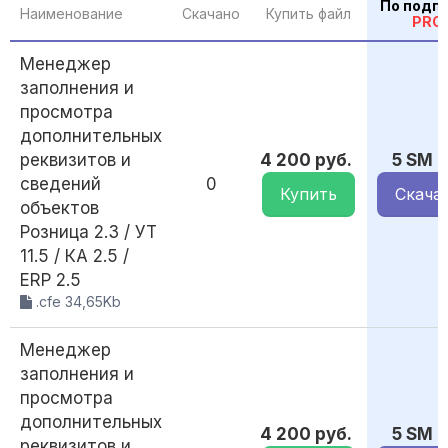
По подп
Наименование
Скачано
Купить файл
PRO
Менеджер
заполнения и
просмотра
дополнительных
реквизитов и
4 200 руб.
5 SM
сведений
0
Купить
Скача
объектов
Розница 2.3 / УТ
11.5 / КА 2.5 /
ERP 2.5
.cfe 34,65Kb
Менеджер
заполнения и
просмотра
дополнительных
4 200 руб.
5 SM
реквизитов и