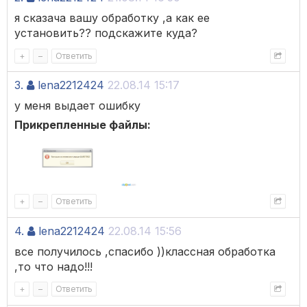
я сказача вашу обработку ,а как ее
установить?? подскажите куда?
+
–
Ответить
3.
lena2212424
22.08.14 15:17
у меня выдает ошибку
Прикрепленные файлы:
+
–
Ответить
4.
lena2212424
22.08.14 15:56
все получилось ,спасибо ))классная обработка
,то что надо!!!
+
–
Ответить