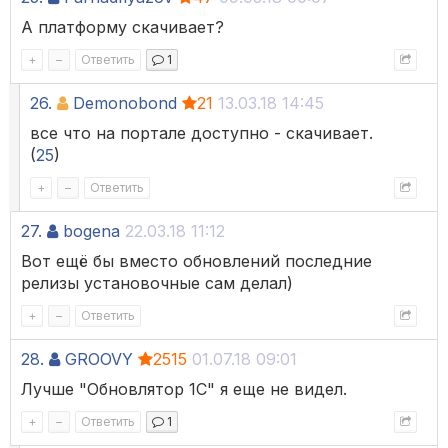
А платформу скачивает?
+
–
Ответить
1
26.
Demonobond
21
13.03.18 14:45
все что на портале доступно - скачивает.
(
25
)
+
–
Ответить
27.
bogena
22.03.18 11:12
Вот ещё бы вместо обновлений последние
релизы установочные сам делал)
+
–
Ответить
28.
GROOVY
2515
01.07.18 09:01
Лучше "Обновлятор 1С" я еще не видел.
+
–
Ответить
1