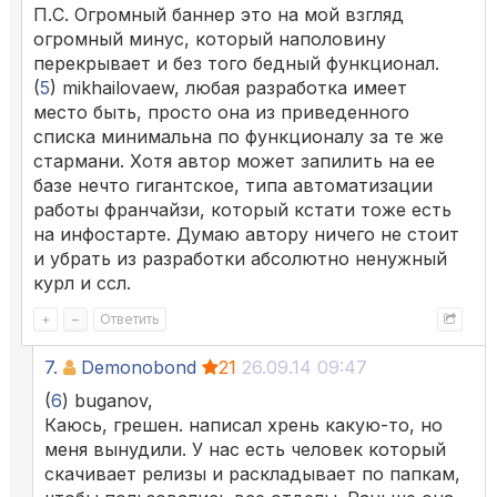
П.С. Огромный баннер это на мой взгляд
огромный минус, который наполовину
перекрывает и без того бедный функционал.
(
5
) mikhailovaew, любая разработка имеет
место быть, просто она из приведенного
списка минимальна по функционалу за те же
стармани. Хотя автор может запилить на ее
базе нечто гигантское, типа автоматизации
работы франчайзи, который кстати тоже есть
на инфостарте. Думаю автору ничего не стоит
и убрать из разработки абсолютно ненужный
курл и ссл.
+
–
Ответить
7.
Demonobond
21
26.09.14 09:47
(
6
) buganov,
Каюсь, грешен. написал хрень какую-то, но
меня вынудили. У нас есть человек который
скачивает релизы и раскладывает по папкам,