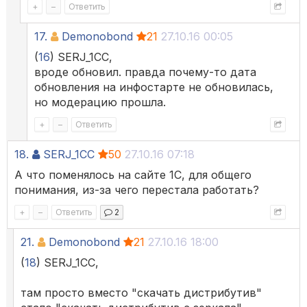
+
–
Ответить
17.
Demonobond
21
27.10.16 00:05
(
16
) SERJ_1CC,
вроде обновил. правда почему-то дата
обновления на инфостарте не обновилась,
но модерацию прошла.
+
–
Ответить
18.
SERJ_1CC
50
27.10.16 07:18
А что поменялось на сайте 1С, для общего
понимания, из-за чего перестала работать?
+
–
Ответить
2
21.
Demonobond
21
27.10.16 18:00
(
18
) SERJ_1CC,
там просто вместо "скачать дистрибутив"