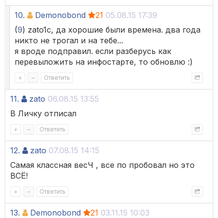
10.
Demonobond
21
05.08.15 17:39
(
9
) zato1c, да хорошие были времена. два года
никто не трогал и на тебе...
я вроде подправил. если разберусь как
перевыложить на инфостарте, то обновлю :)
+
–
Ответить
11.
zato
06.08.15 13:55
В Личку отписал
+
–
Ответить
12.
zato
07.08.15 14:15
Самая классная весЧ , все по пробовал но это
ВСЁ!
+
–
Ответить
13.
Demonobond
21
03.11.15 10:03