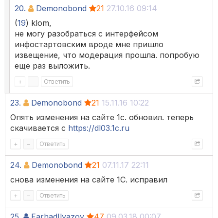
20.
Demonobond
21
27.10.16 09:14
(
19
) klom,
не могу разобраться с интерфейсом
инфостартовским вроде мне пришло
извещение, что модерация прошла. попробую
еще раз выложить.
+
–
Ответить
23.
Demonobond
21
15.11.16 10:22
Опять изменения на сайте 1с. обновил. теперь
скачивается с
https://dl03.1c.ru
+
–
Ответить
24.
Demonobond
21
07.11.17 22:11
снова изменения на сайте 1С. исправил
+
–
Ответить
25.
FarhadIlyazov
47
09.03.18 00:07