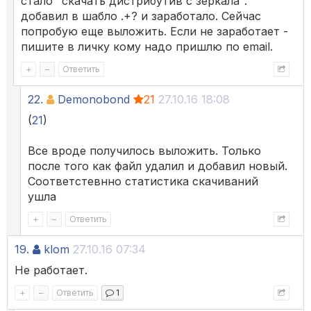
стало "скачать дистрибутив с зеркала".
добавил в шабло .+? и заработало. Сейчас
попробую еще выложить. Если не заработает -
пишите в личку кому надо пришлю по email.
+
–
Ответить
22.
Demonobond
21
27.10.16 18:08
(
21
)
Все вроде получилось выложить. Только
после того как файл удалил и добавил новый.
Соответстевнно статистика скачиваний
ушла
+
–
Ответить
19.
klom
27.10.16 07:34
Не работает.
+
–
Ответить
1