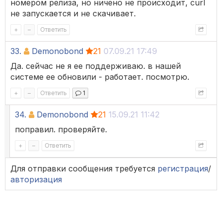
номером релиза, но ничено не происходит, curl
не запускается и не скачивает.
+
–
Ответить
33.
Demonobond
21
07.09.21 17:49
Да. сейчас не я ее поддерживаю. в нашей
системе ее обновили - работает. посмотрю.
+
–
Ответить
1
34.
Demonobond
21
15.09.21 11:42
поправил. проверяйте.
+
–
Ответить
Для отправки сообщения требуется
регистрация
/
авторизация