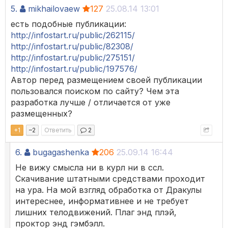
5.
mikhailovaew
127
25.08.14 13:01
есть подобные публикации:
http://infostart.ru/public/262115/
http://infostart.ru/public/82308/
http://infostart.ru/public/275151/
http://infostart.ru/public/197576/
Автор перед размещением своей публикации
пользовался поиском по сайту? Чем эта
разработка лучше / отличается от уже
размещенных?
+
1
–
2
Ответить
2
6.
bugagashenka
206
25.09.14 16:44
Не вижу смысла ни в курл ни в ссл.
Скачивание штатными средствами проходит
на ура. На мой взгляд обработка от Дракулы
интереснее, информативнее и не требует
лишних телодвижений. Плаг энд плэй,
проктор энд гэмбэлл.