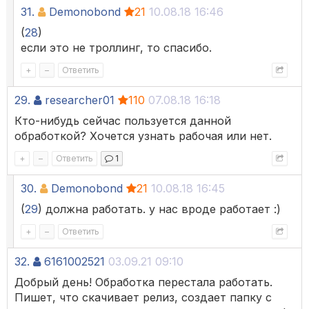
31.
Demonobond
21
10.08.18 16:46
(
28
)
если это не троллинг, то спасибо.
+
–
Ответить
29.
researcher01
110
07.08.18 16:18
Кто-нибудь сейчас пользуется данной
обработкой? Хочется узнать рабочая или нет.
+
–
Ответить
1
30.
Demonobond
21
10.08.18 16:45
(
29
) должна работать. у нас вроде работает :)
+
–
Ответить
32.
6161002521
03.09.21 09:10
Добрый день! Обработка перестала работать.
Пишет, что скачивает релиз, создает папку с