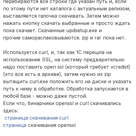
перебираются все строки где указан путь и, если
по этому пути нет каталога с актуальным релизом,
выставляется галочка скачивать. Затем можно
нажать кнопку скачать выбранные и просто ждать
пока скачает. Скачанные updsetup.exe и
прочие самораспаковываются. zip и rar пока нет.
Используется curl, и, так как 1С перешла на
использование SSL, на систему предварительно
надо поставить open ssl (который требует vcredist)
(это все есть в архиве), затем нужно из zip
вытащить curl.exe положить его на диске и указать
путь к нему в обработке. Обработка запускается в
любой базе - можно даже пустой.
Если что, бинарники openssl и curl скачивались
здесь:
страница скачивания curl
страница
скачивания openssl