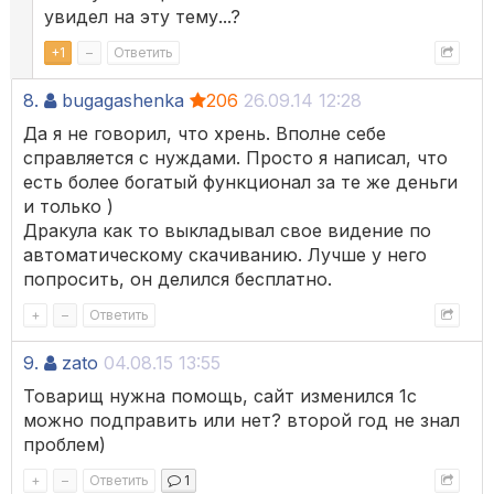
увидел на эту тему...?
+
1
–
Ответить
8.
bugagashenka
206
26.09.14 12:28
Да я не говорил, что хрень. Вполне себе
справляется с нуждами. Просто я написал, что
есть более богатый функционал за те же деньги
и только )
Дракула как то выкладывал свое видение по
автоматическому скачиванию. Лучше у него
попросить, он делился бесплатно.
+
–
Ответить
9.
zato
04.08.15 13:55
Товарищ нужна помощь, сайт изменился 1с
можно подправить или нет? второй год не знал
проблем)
+
–
Ответить
1