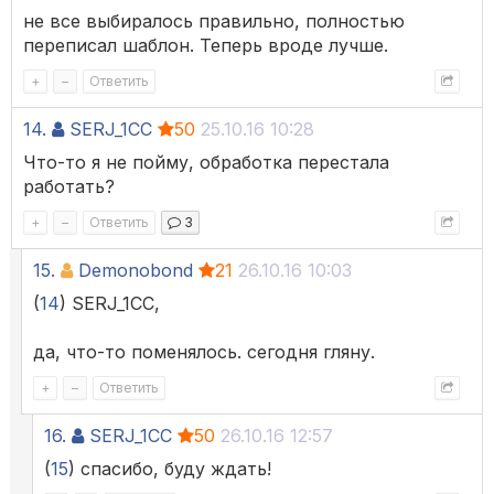
не все выбиралось правильно, полностью
переписал шаблон. Теперь вроде лучше.
+
–
Ответить
14.
SERJ_1CC
50
25.10.16 10:28
Что-то я не пойму, обработка перестала
работать?
+
–
Ответить
3
15.
Demonobond
21
26.10.16 10:03
(
14
) SERJ_1CC,
да, что-то поменялось. сегодня гляну.
+
–
Ответить
16.
SERJ_1CC
50
26.10.16 12:57
(
15
) спасибо, буду ждать!