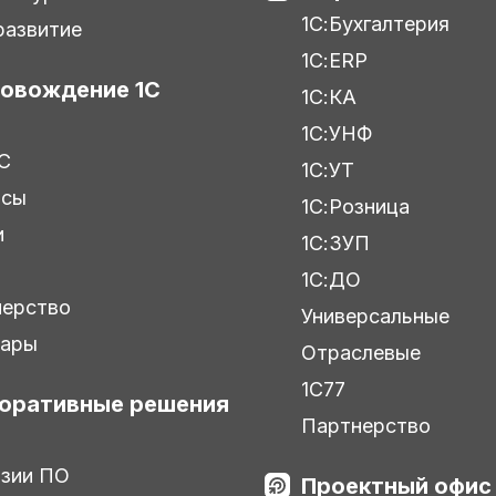
1С:Бухгалтерия
азвитие
1С:ERP
овождение 1С
1С:КА
1С:УНФ
С
1С:УТ
исы
1С:Розница
и
1С:ЗУП
ы
1С:ДО
нерство
Универсальные
нары
Отраслевые
1С77
оративные решения
Партнерство
зии ПО
Проектный офис