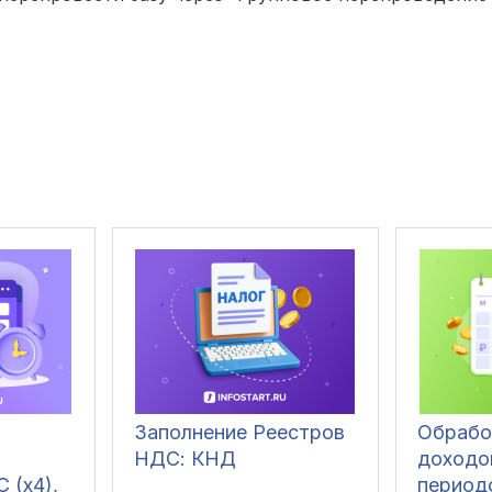
Заполнение Реестров
Обрабо
НДС: КНД
доходо
 (x4),
периодо