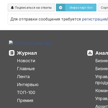
Подписаться на ответы
Инфостарт бот
Сор
Для отправки сообщения требуется
регистрация
/
Журнал
Анал
Новости
Бизне
Главные
Бизне
Лента
Управ
прод
Интервью
Кома
ТОП-100
Управ
Премия
Архит