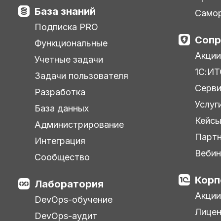
База знаний
Самор
Подписка PRO
Сопр
Функциональные
Акции
Учетные задачи
1С:ИТ
Задачи пользователя
Серв
Разработка
Услуг
База данных
Кейс
Администрирование
Парт
Интеграция
Веби
Сообщество
Корп
Лаборатория
Акции
DevOps-обучение
Лицен
DevOps-аудит