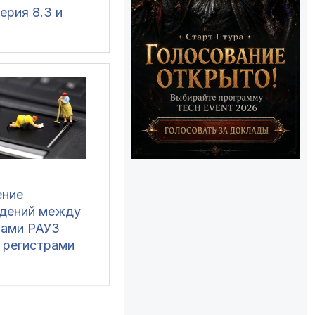
ерия 8.3 и
ение
ение
дений между
рами РАУЗ
и регистрами
ТМЦ, НЗП в
и КА 1.1