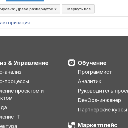
тировка:
Древо развёрнутое
Свернуть все
авторизация
из & Управление
Обучение
с-анализ
Программист
с-процессы
Аналитик
ление проектом и
Руководитель прое
уктом
DevOps-инженер
нда
Партнерские курсы
ление IT
Маркетплейс
ектура