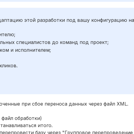
адаптацию этой разработки под вашу конфигурацию н
ителю;
льных специалистов до команд под проект;
ком и исполнителем;
;
кликов.
юченные при сбое переноса данных через файл XML.
ь файл обработки)
танавливаться итого.
перепровести базу через "Групповое перепроведение