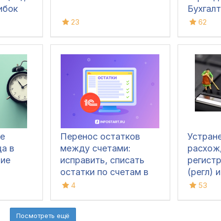
ибок
Бухгалт
 зачет
расшир
23
62
лтерия
е
Перенос остатков
Устран
а в
между счетами:
расхож
тие
исправить, списать
регист
остатки по счетам в
(регл) 
1С
учета 
4
53
УПП 1.3 
Посмотреть ещё