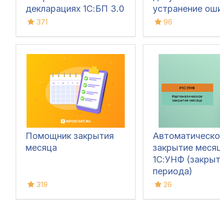
декларациях 1С:БП 3.0
устранение ош
ПРОФ и КОРП/КА 2.5/
60/62 счетов и
371
96
ЕRP2.5
авансов (Бухга
3.0)
Помощник закрытия
Автоматическо
месяца
закрытие месяц
1С:УНФ (закры
периода)
319
26