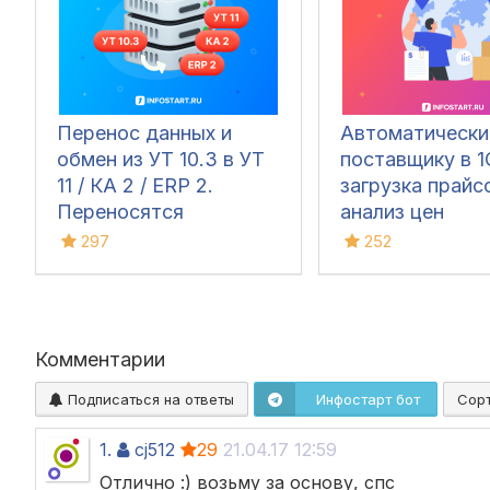
Перенос данных и
Автоматически
обмен из УТ 10.3 в УТ
поставщику в 1
11 / КА 2 / ERP 2.
загрузка прайс
Переносятся
анализ цен
документы,
297
252
справочники и остатки
Комментарии
Подписаться на ответы
Инфостарт бот
Сор
1.
cj512
29
21.04.17 12:59
Отлично :) возьму за основу, спс