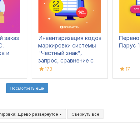
ведения складского
учета и контроля
остатков на складах.
Конфигурация
позволяет
й заказ
Инвентаризация кодов
Перено
фиксировать вес
С:
маркировки системы
Парус 1
вручную, напрямую с
ов и
"Честный знак",
весов, а также
запрос, сравнение с
управлять
остатками 1С,
173
17
дополнительным
списание, ОСУ
оборудованием и
контролировать
Посмотреть ещё
движение транспорта.
тировка:
Древо развёрнутое
Свернуть все