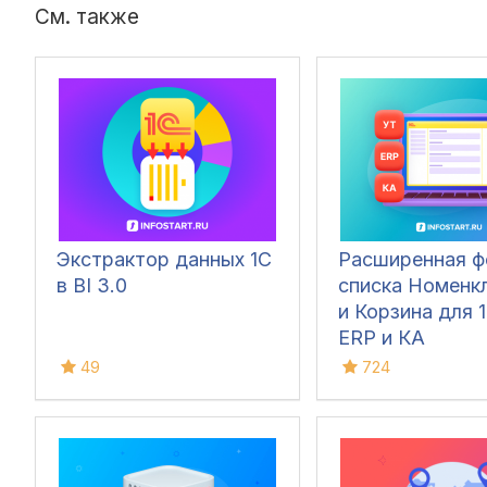
См. также
Экстрактор данных 1С
Расширенная 
в BI 3.0
списка Номенк
и Корзина для 1
ERP и КА
49
724