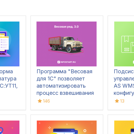
форма
Программа "Весовая
Подсис
латура
для 1С" позволяет
управл
С:УТ11,
автоматизировать
AS WMS
процесс взвешивания
конфиг
ТМЦ в организациях,
146
13
осуществляющих
приемку и отгрузку
различным
транспортом, для