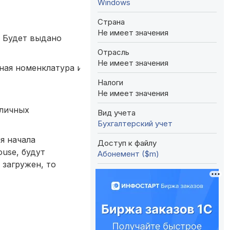
Windows
Страна
Не имеет значения
. Будет выдано
Отрасль
Не имеет значения
нная номенклатура и документы, а также
Налоги
Не имеет значения
бличных
Вид учета
Бухгалтерский учет
я начала
Доступ к файлу
use, будут
Абонемент ($m)
загружен, то