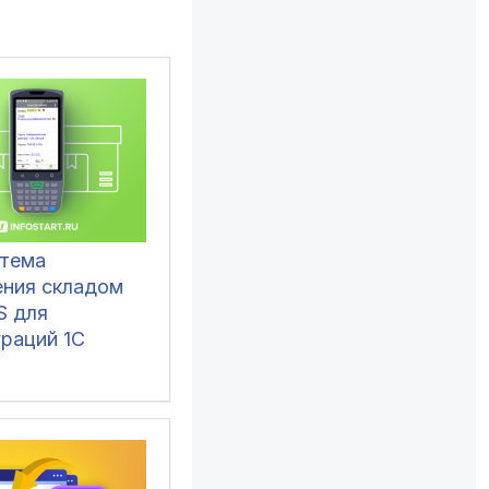
тема
ения складом
 для
ураций 1С