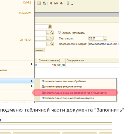
 подменю табличной части документа "Заполнить":