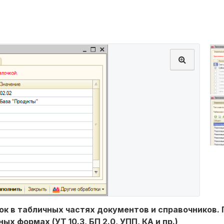
ок в табличных частях документов и справочников.
 формах (УТ 10.3, БП 2.0, УПП, КА и пр.)