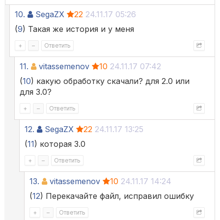
10.
SegaZX
22
24.11.17 05:26
(
9
) Такая же история и у меня
+
–
Ответить
11.
vitassemenov
10
24.11.17 07:42
(
10
) какую обработку скачали? для 2.0 или
для 3.0?
+
–
Ответить
12.
SegaZX
22
24.11.17 13:25
(
11
) которая 3.0
+
–
Ответить
13.
vitassemenov
10
24.11.17 14:24
(
12
) Перекачайте файл, исправил ошибку
+
–
Ответить