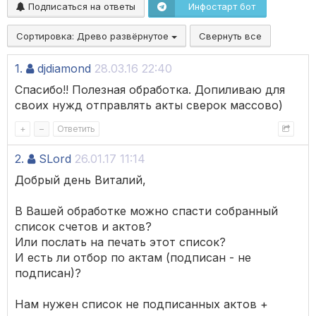
Подписаться на ответы
Инфостарт бот
Сортировка:
Древо развёрнутое
Свернуть все
1.
djdiamond
28.03.16 22:40
Спасибо!! Полезная обработка. Допиливаю для
своих нужд отправлять акты сверок массово)
+
–
Ответить
2.
SLord
26.01.17 11:14
Добрый день Виталий,
В Вашей обработке можно спасти собранный
список счетов и актов?
Или послать на печать этот список?
И есть ли отбор по актам (подписан - не
подписан)?
Нам нужен список не подписанных актов +