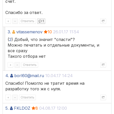
счет.
Спасибо за ответ.
+
–
Ответить
1
3.
vitassemenov
10
26.01.17 11:54
(
2
) Добый, что значит "спасти"?
Можно печатать и отдельные документы, и
все сразу
Такого отбора нет
+
–
Ответить
4.
borl60@mail.ru
10.04.17 14:24
Спасибо! Помогло не тратит время на
разработку того же с нуля.
+
–
Ответить
5.
FKLDOZ
8
04.08.17 12:00