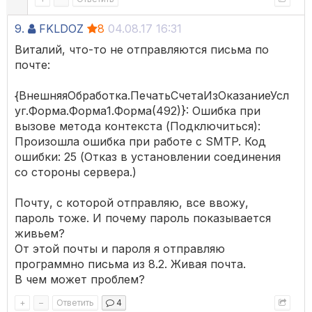
9.
FKLDOZ
8
04.08.17 16:31
Виталий, что-то не отправляются письма по
почте:
{ВнешняяОбработка.ПечатьСчетаИзОказаниеУсл
уг.Форма.Форма1.Форма(492)}: Ошибка при
вызове метода контекста (Подключиться):
Произошла ошибка при работе с SMTP. Код
ошибки: 25 (Отказ в установлении соединения
со стороны сервера.)
Почту, с которой отправляю, все ввожу,
пароль тоже. И почему пароль показывается
живьем?
От этой почты и пароля я отправляю
программно письма из 8.2. Живая почта.
В чем может проблем?
+
–
Ответить
4