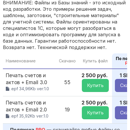
ВНИМАНИЕ: Файлы из Базы знаний - это исходный
код разработки. Это примеры решения задач,
шаблоны, заготовки, "строительные материалы"
для учетной системы. Файлы ориентированы на
специалистов 1С, которые могут разобраться в
коде и оптимизировать программу для запуска в
базе данных. Гарантии работоспособности нет.
Возврата нет. Технической поддержки нет.
По по
Наименование
Скачано
Купить файл
P
Печать счетов и
2 500 руб.
1 S
актов + Email 3.0
55
Купить
Ска
.epf 34,96Kb ver:1.0
Печать счетов и
2 500 руб.
1 S
актов + Email 2.0
19
Купить
Ска
.epf 35,92Kb ver:1.0
Подписка
PRO
— скачивайте любые файлы со