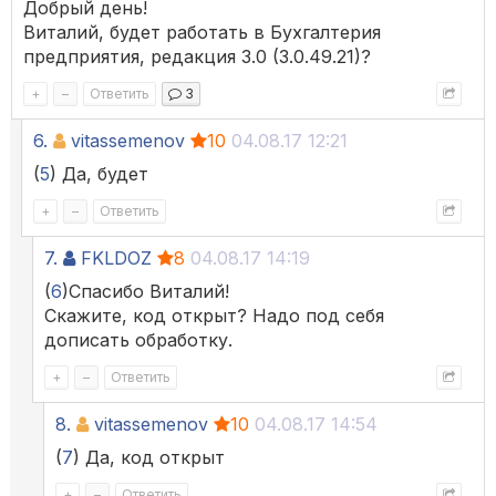
Добрый день!
Виталий, будет работать в Бухгалтерия
предприятия, редакция 3.0 (3.0.49.21)?
+
–
Ответить
3
6.
vitassemenov
10
04.08.17 12:21
(
5
) Да, будет
+
–
Ответить
7.
FKLDOZ
8
04.08.17 14:19
(
6
)Спасибо Виталий!
Скажите, код открыт? Надо под себя
дописать обработку.
+
–
Ответить
8.
vitassemenov
10
04.08.17 14:54
(
7
) Да, код открыт
+
–
Ответить