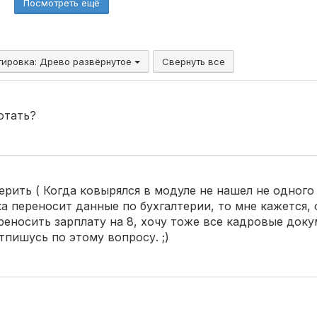
Посмотреть ещё
тировка:
Древо развёрнутое
Свернуть все
отать?
верить ( Когда ковырялся в модуле не нашел не одног
ка переносит данные по бухгалтерии, то мне кажется, 
реносить зарплату на 8, хочу тоже все кадровые док
отпишусь по этому вопросу. ;)