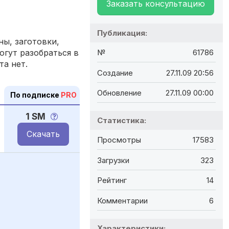
Заказать консультацию
Публикация:
ы, заготовки,
огут разобраться в
№
61786
та нет.
Создание
27.11.09 20:56
Обновление
27.11.09 00:00
По подписке
PRO
1 SM
Статистика:
Скачать
Просмотры
17583
Загрузки
323
Рейтинг
14
Комментарии
6
Характеристики: