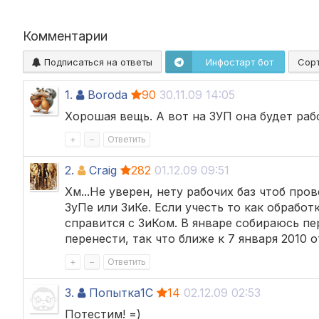
Комментарии
Подписаться на ответы
Инфостарт бот
Сор
1.
Boroda
90
30.11.09 14:05
Хорошая вещь. А вот на ЗУП она будет раб
+
–
Ответить
2.
Craig
282
01.12.09 09:51
Хм...Не уверен, нету рабочих баз чтоб про
ЗуПе или ЗиКе. Если учесть то как обработ
справится с ЗиКом. В январе собираюсь пе
перенести, так что ближе к 7 января 2010 
+
–
Ответить
3.
Попытка1С
14
02.12.09 02:53
Потестим! =)