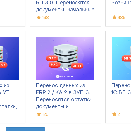
БП 3.0. Переносятся
Розниц
документы, начальные
остатки и справочники
168
486
атки
х из
Перенос данных из
Перено
 / УТ
ERP 2 / КА 2 в ЗУП 3.
1С:БП 3
Переносятся остатки,
татки,
документы и
справочники
120
2