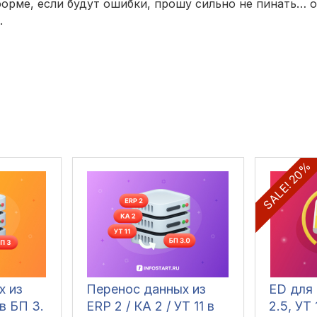
форме, если будут ошибки, прошу сильно не пинать… 
.
SALE! 20%
х из
Перенос данных из
ED для 
 в БП 3.
ERP 2 / КА 2 / УТ 11 в
2.5, УТ 