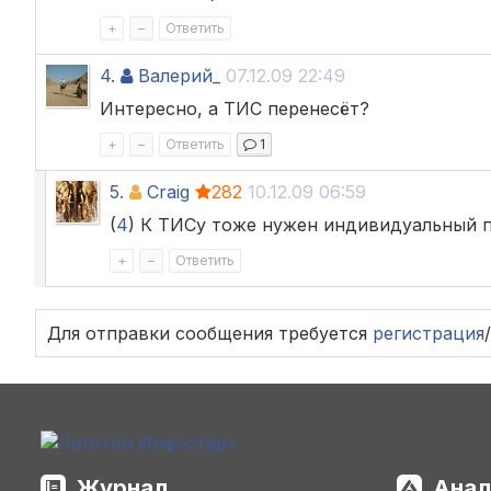
+
–
Ответить
4.
Валерий_
07.12.09 22:49
Интересно, а ТИС перенесёт?
+
–
Ответить
1
5.
Craig
282
10.12.09 06:59
(
4
) К ТИСу тоже нужен индивидуальный п
+
–
Ответить
Для отправки сообщения требуется
регистрация
/
Журнал
Анал