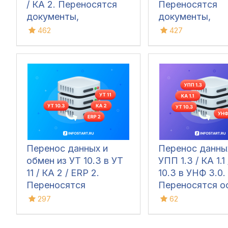
/ КА 2. Переносятся
Переносятся
документы,
документы,
справочная
справочники и
462
427
информация и остатки
начальные ост
Перенос данных и
Перенос данны
обмен из УТ 10.3 в УТ
УПП 1.3 / КА 1.1
11 / КА 2 / ERP 2.
10.3 в УНФ 3.0.
Переносятся
Переносятся ос
документы,
документы и
297
62
справочники и остатки
справочники