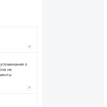
о упоминания о
она не
ументы