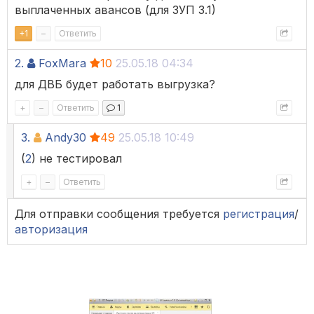
выплаченных авансов (для ЗУП 3.1)
+
1
–
Ответить
2.
FoxMara
10
25.05.18 04:34
для ДВБ будет работать выгрузка?
+
–
Ответить
1
3.
Andy30
49
25.05.18 10:49
(
2
) не тестировал
+
–
Ответить
Для отправки сообщения требуется
регистрация
/
авторизация