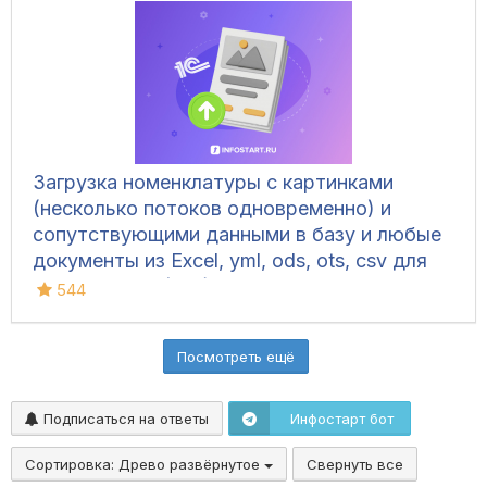
Загрузка номенклатуры c картинками
(несколько потоков одновременно) и
сопутствующими данными в базу и любые
документы из Excel, yml, ods, ots, csv для
УТ 10.3, УТ 11 (все), БП 3, КА 2, ERP 2, УНФ
544
1.6/3.0, Розница 2/3.0
Посмотреть ещё
Подписаться на ответы
Инфостарт бот
Сортировка:
Древо развёрнутое
Свернуть все