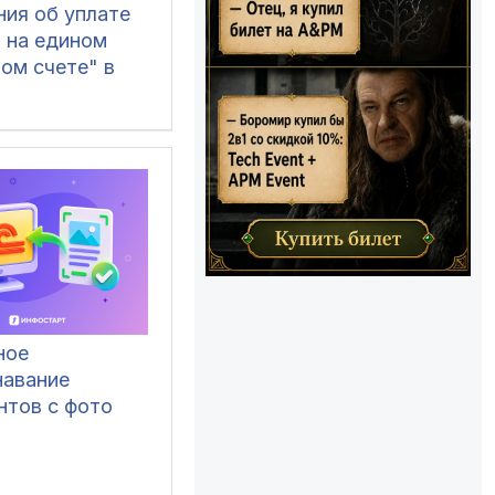
ния об уплате
в на едином
ом счете" в
.0
ное
навание
нтов с фото