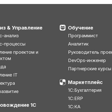
из & Управление
Обучение
с-анализ
Программист
с-процессы
Аналитик
ление проектом и
Руководитель прое
уктом
DevOps-инженер
нда
Партнерские курсы
ление IT
Маркетплейс
ектура
1С:Бухгалтерия
азвитие
1С:ERP
овождение 1С
1С:КА