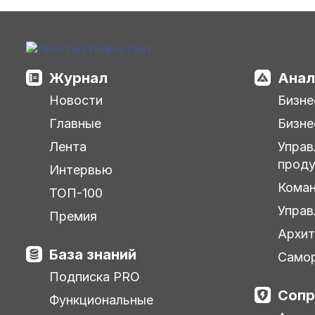
Журнал
Анал
Новости
Бизне
Главные
Бизне
Лента
Управ
прод
Интервью
Кома
ТОП-100
Управ
Премия
Архит
База знаний
Самор
Подписка PRO
Сопр
Функциональные