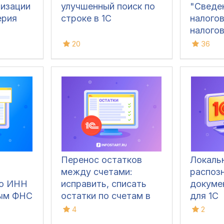
лизации
улучшенный поиск по
"Сведе
ерия
строке в 1С
налого
налогов
1С:БП 3
20
36
Перенос остатков
Локаль
между счетами:
распоз
по ИНН
исправить, списать
докуме
ным ФНС
остатки по счетам в
для 1С
1С
4
2