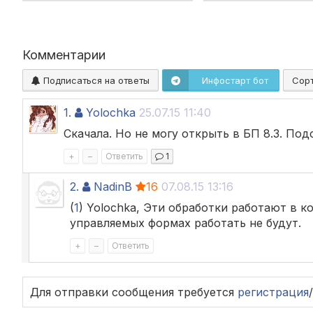
Комментарии
Подписаться на ответы
Инфостарт бот
Сор
1.
Yolochka
25.07.15 11:40
Скачала. Но не могу открыть в БП 8.3. Под
+
–
Ответить
1
2.
NadinB
16
07.08.15 13:16
(
1
) Yolochka, Эти обработки работают в к
управляемых формах работать не будут.
+
–
Ответить
Для отправки сообщения требуется
регистрация
/