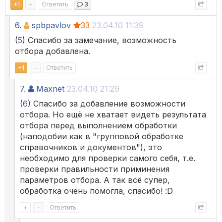
+
1
–
Ответить
3
6.
spbpavlov
33
23.04.10 11:39
(
5
) Спасибо за замечание, возможность
отбора добавлена.
+
1
–
Ответить
7.
Maxnet
23.04.10 21:29
(
6
) Спасибо за добавление возможности
отбора. Но ещё не хватает видеть результата
отбора перед выполнением обработки
(наподобии как в "групповой обработке
справочников и документов"), это
необходимо для проверки самого себя, т.е.
проверки правильности приминения
параметров отбора. А так всё супер,
обработка очень помогла, спасибо! :D
+
–
Ответить