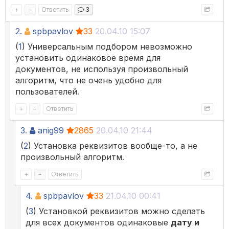
+
–
Ответить
3
2.
spbpavlov
33
20.04.10 15:07
(
1
) Универсальным подбором невозможно
установить одинаковое время для
документов, не используя произвольный
алгоритм, что не очень удобно для
пользователей.
+
–
Ответить
3.
anig99
2865
20.04.10 21:44
(
2
) Установка реквизитов вообще-то, а не
произвольный алгоритм.
+
–
Ответить
4.
spbpavlov
33
21.04.10 00:41
(
3
) Установкой реквизитов можно сделать
для всех документов одинаковые
дату и