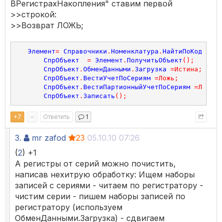
ВРегистрахНакопления"
­ ставим первой
>>строкой:
>>Возврат ЛОЖЬ;
Элемент
=
Справочники
.
Номенклатура
.
НайтиПоКоду
(
"УТ
СпрОбъект
=
Элемент
.
ПолучитьОбъект
();
СпрОбъект
.
ОбменДанными
.
Загрузка
=
Истина
;
СпрОбъект
.
ВестиУчетПоСериям
=
Ложь
;
СпрОбъект
.
ВестиПартионныйУчетПоСериям
=
Ложь
;
СпрОбъект
.
Записать
();
+
7
–
Ответить
1
3.
mr zafod
23
05.10.10 07:26
(
2
) +1
А регистры от серий можно почистить,
написав нехитрую обработку: Ищем наборы
записей с сериями - читаем по регистратору -
чистим серии - пишем наборы записей по
регистратору (используем
ОбменДанными.Загрузка) - сдвигаем