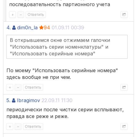
последовательность партионного учета
+
–
Ответить
4.
dim0n_la
94
01.09.11 00:39
В открывшемся окне отжимаем галочки
"Использовать серии номенклатуры" и
"Использовать серийные номера"
По моему "Использовать серийные номера"
здесь вообще не при чем.
+
–
Ответить
5.
Ibragimov
22.09.11 11:30
периодически после чистки серии всплывают,
правда все реже и реже.
+
–
Ответить