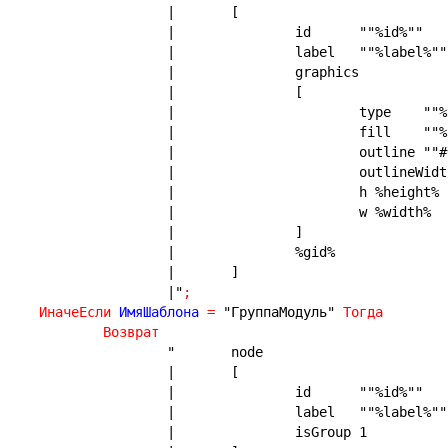
|	[
|		id	""%id%""
|		label	""%label%""
|		graphics
|		[
|			t
|			f
|			ou
|			outlineW
|			h %height%
|			w %width%
|		]
|		%gid%
|	]
|"
;
ИначеЕсли
 ИмяШаблона 
=
"ГруппаМодуль"
Тогда
Возврат
"	node
|	[
|		id	""%id%""
|		label	""%label%""
|		isGroup 1