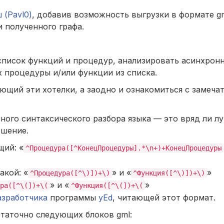
 (Pavl0)
, добавив возможность выгрузки в формате gm
 полученного графа.
 список функций и процедур, анализировать асинхрон
 процедуры и/или функции из списка.
ающий эти хотелки, а заодно и ознакомиться с замеч
ного синтаксического разбора языка — это вряд ли л
ешение.
щий: «
^Процедура([^КонецПроцедуры].*\n+)+КонецПроцедуры
акой: «
» и «
»
^Процедура([^\)])+\)
^Функция([^\)])+\)
» и «
»
ра([^\(])+\(
^Функция([^\(])+\(
азработчика
программы
yEd
, читающей этот формат.
статочно следующих блоков gml: