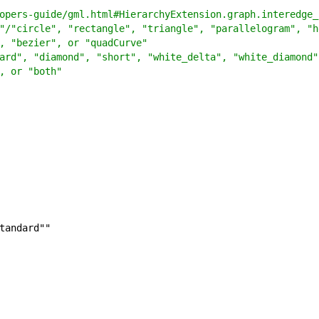
opers-guide/gml.html#HierarchyExtension.graph.interedge_
"/"circle", "rectangle", "triangle", "parallelogram", "h
, "bezier", or "quadCurve"
ard", "diamond", "short", "white_delta", "white_diamond"
, or "both"
getArrow	""standard""