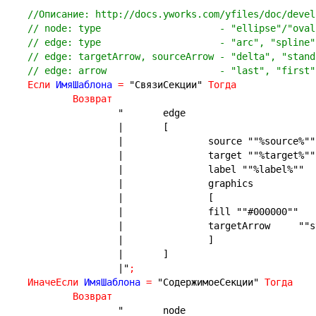
//Описание: http://docs.yworks.com/yfiles/doc/devel
// node: type                     - "ellipse"/"oval
// edge: type                     - "arc", "spline"
// edge: targetArrow, sourceArrow - "delta", "stand
// edge: arrow                    - "last", "first"
Если
 ИмяШаблона 
=
"СвязиСекции"
Тогда
Возврат
"	edge
|	[
|		source ""%source%""
|		target ""%target%""
|		label ""%label%""
|		graphics
|		[
|		fill ""#000000""
|		tar
|		]
|	]
|"
;
ИначеЕсли
 ИмяШаблона 
=
"СодержимоеСекции"
Тогда
Возврат
"	node