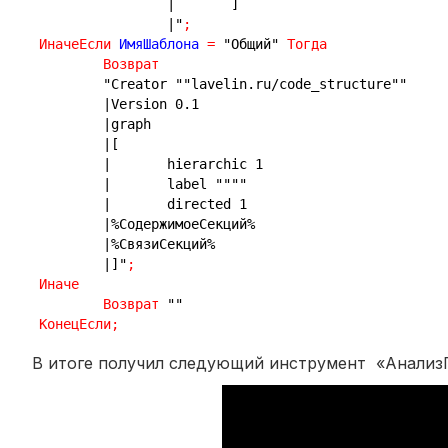
|	]
|"
;
ИначеЕсли
 ИмяШаблона 
=
"Общий"
Тогда
Возврат
"Creator ""lavelin.ru/code_structure""
|Version 0.1
|graph
|[
|	hierarchic 1
|	label """"
|	directed 1
|%СодержимоеСекций%
|%СвязиСекций%
|]"
;
Иначе
Возврат
""
КонецЕсли
;
В итоге получил следующий инструмент «Анали