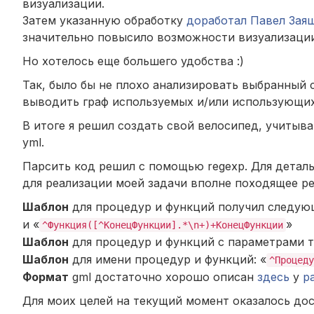
визуализации.
Затем указанную обработку
доработал
Павел Заяш
значительно повысило возможности визуализации
Но хотелось еще большего удобства :)
Так, было бы не плохо анализировать выбранный
выводить граф используемых и/или использующих
В итоге я решил создать свой велосипед, учитыв
yml.
Парсить код решил с помощью regexp. Для деталь
для реализации моей задачи вполне походящее р
Шаблон
для процедур и функций получил следую
и «
»
^Функция([^КонецФункции].*\n+)+КонецФункции
Шаблон
для процедур и функций с параметрами т
Шаблон
для имени процедур и функций: «
^Процеду
Формат
gml достаточно хорошо описан
здесь
у
р
Для моих целей на текущий момент оказалось до