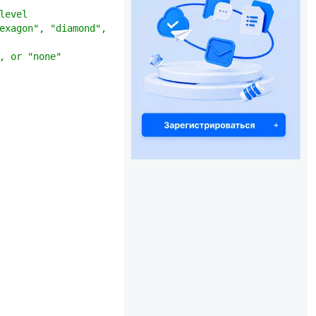
level
exagon", "diamond", "octagon", "roundrectangle", "rectan
, or "none"