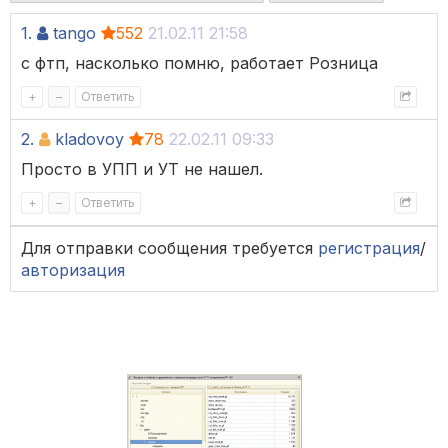
1.
tango
552
21.02.11 21:58
с фтп, насколько помню, работает Розница
+
–
Ответить
2.
kladovoy
78
22.02.11 09:33
Просто в УПП и УТ не нашел.
+
–
Ответить
Для отправки сообщения требуется
регистрация
/
авторизация