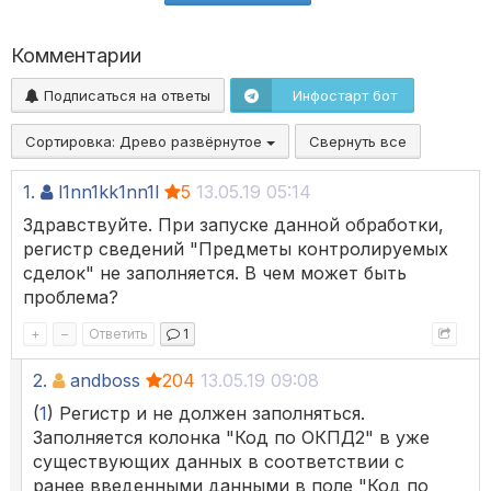
Комментарии
Подписаться на ответы
Инфостарт бот
Сортировка:
Древо развёрнутое
Свернуть все
1.
l1nn1kk1nn1l
5
13.05.19 05:14
Здравствуйте. При запуске данной обработки,
регистр сведений "Предметы контролируемых
сделок" не заполняется. В чем может быть
проблема?
+
–
Ответить
1
2.
andboss
204
13.05.19 09:08
(
1
) Регистр и не должен заполняться.
Заполняется колонка "Код по ОКПД2" в уже
существующих данных в соответствии с
ранее введенными данными в поле "Код по