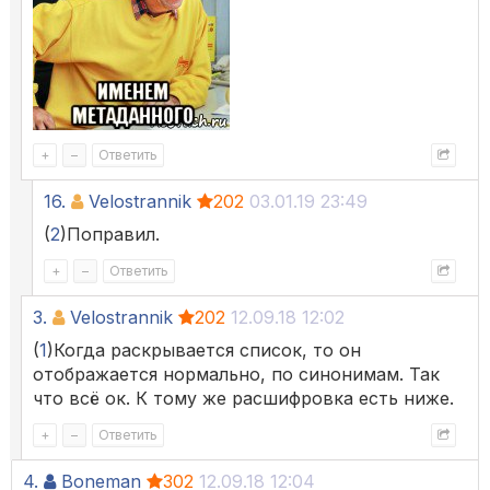
+
–
Ответить
16.
Velostrannik
202
03.01.19 23:49
(
2
)Поправил.
+
–
Ответить
3.
Velostrannik
202
12.09.18 12:02
(
1
)Когда раскрывается список, то он
отображается нормально, по синонимам. Так
что всё ок. К тому же расшифровка есть ниже.
+
–
Ответить
4.
Boneman
302
12.09.18 12:04