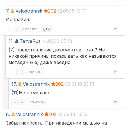
7.
Velostrannik
202
12.09.18 13:11
Исправил.
+
–
Ответить
2
11.
TerveRus
14.09.18 07:18
(
7
) представление документов тоже? Нет
никакой причины показывать как называются
метаданные, даже вредно
+
–
Ответить
17.
Velostrannik
202
03.01.19 23:51
(
11
)Не помешает.
+
–
Ответить
8.
Velostrannik
202
12.09.18 13:53
Забыл написать. При наведении мышью на