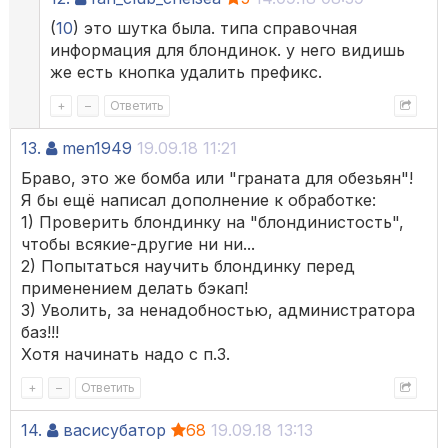
(
10
) это шутка была. типа справочная
информация для блондинок. у него видишь
же есть кнопка удалить префикс.
+
–
Ответить
13.
men1949
19.09.18 11:21
Браво, это же бомба или "граната для обезьян"!
Я бы ещё написал дополнение к обработке:
1) Проверить блондинку на "блондинистость",
чтобы всякие-другие ни ни...
2) Попытаться научить блондинку перед
применением делать бэкап!
3) Уволить, за ненадобностью, администратора
баз!!!
Хотя начинать надо с п.3.
+
–
Ответить
14.
васисубатор
68
19.09.18 13:13