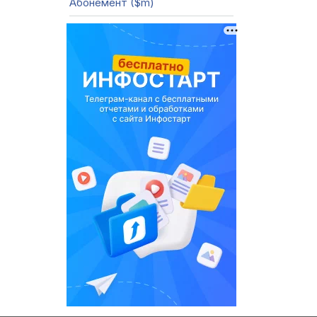
Абонемент ($m)