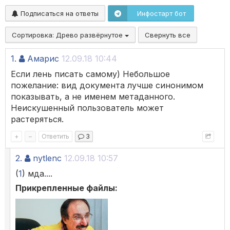
Подписаться на ответы
Инфостарт бот
Сортировка:
Древо развёрнутое
Свернуть все
1.
Амарис
12.09.18 10:44
Если лень писать самому) Небольшое
пожелание: вид документа лучше синонимом
показывать, а не именем метаданного.
Неискушенный пользователь может
растеряться.
+
–
Ответить
3
2.
nytlenc
12.09.18 10:57
(
1
) мда....
Прикрепленные файлы: