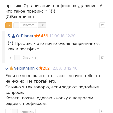
префикс Организации, префикс на удаление.. А
что такое префикс ? :))))
(С)Блоднинко
+
2
–
Ответить
1
5.
O-Planet
6456
12.09.18 12:29
(
4
) Префикс - это нечто очень неприличные,
как и постфикс...
+
–
Ответить
6.
Velostrannik
202
12.09.18 12:48
Если не знаешь что это такое, значит тебе это
не нужно. Не трогай его.
Обычно я так говорю, если задают подобные
вопросы.
Кстати, позже. сделаю кнопку с вопросом
рядом с префиксом.
+
–
Ответить