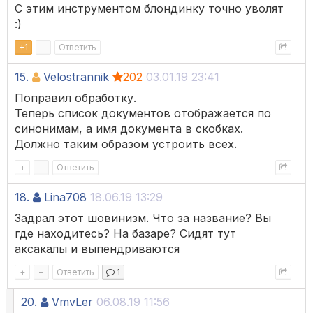
С этим инструментом блондинку точно уволят
:)
+
1
–
Ответить
15.
Velostrannik
202
03.01.19 23:41
Поправил обработку.
Теперь список документов отображается по
синонимам, а имя документа в скобках.
Должно таким образом устроить всех.
+
–
Ответить
18.
Lina708
18.06.19 13:29
Задрал этот шовинизм. Что за название? Вы
где находитесь? На базаре? Сидят тут
аксакалы и выпендриваются
+
–
Ответить
1
20.
VmvLer
06.08.19 11:56