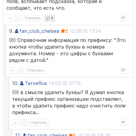
поле, всплывает подсказка, которая и
сообщает, что есть что.
+
–
Ответить
3
9.
fan_club_chelsea
5
12.09.18 17:34
(
8
) Справочная информация по префиксу: "Это
кнопка чтобы удалить буквы в номере
документа. Номер - это цифры с буквами
рядом с датой."
+
–
Ответить
10.
TerveRus
14.09.18 07:16
(
9
) в смысле удалить буквы? Я думал кнопка
текущий префикс организации подставляет,
а чтобы удалить префикс надо очистить поле
префикса...
+
–
Ответить
12.
fan_club_chelsea
5
14.09.18 08:39