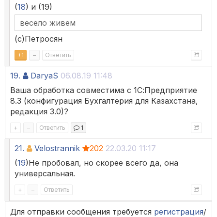
(
18
) и (19)
весело живем
(с)Петросян
+
1
–
Ответить
19.
DaryaS
06.08.19 11:48
Ваша обработка совместима с 1С:Предприятие
8.3 (конфигурация Бухгалтерия для Казахстана,
редакция 3.0)?
+
–
Ответить
1
21.
Velostrannik
202
22.03.20 11:17
(
19
)Не пробовал, но скорее всего да, она
универсальная.
+
–
Ответить
Для отправки сообщения требуется
регистрация
/