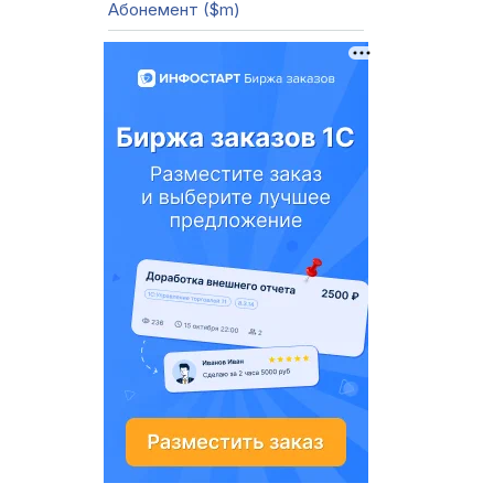
Абонемент ($m)