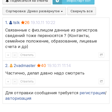
Подписаться на ответы
Инфостарт бот
Сортировка:
Древо развёрнутое
Свернуть все
1.
tslk
26
19.10.11 10:22
Связанные с физ.лицом данные из регистров
сведений тоже переносятся ? (Контакты,
семейное положение, образование, лицевые
счета и др)
+
–
Ответить
2.
2vadmaster
40
19.10.11 11:14
Частично, делал давно надо смотреть
+
–
Ответить
Для отправки сообщения требуется
регистрация
/
авторизация