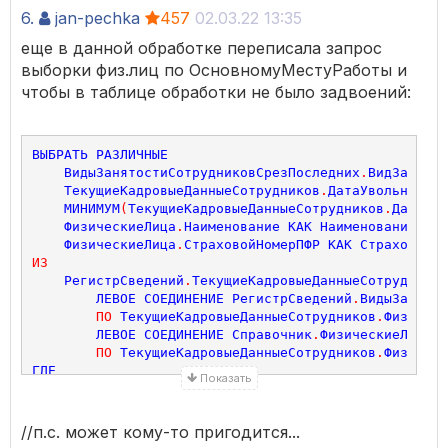
6.
jan-pechka
457
02.03.22 13:35
еще в данной обработке переписала запрос
выборки физ.лиц по ОсновномуМестуРаботы и
чтобы в таблице обработки не было задвоений:
ВЫБРАТЬ
РАЗЛИЧНЫЕ
ВидыЗанятостиСотрудниковСрезПоследних
.
ВидЗанятос
ТекущиеКадровыеДанныеСотрудников
.
ДатаУвольнения
МИНИМУМ
(
ТекущиеКадровыеДанныеСотрудников
.
ДатаПри
ФизическиеЛица
.
Наименование
КАК
Наименование
,
ФизическиеЛица
.
СтраховойНомерПФР
КАК
СтраховойНо
ИЗ
РегистрСведений
.
ТекущиеКадровыеДанныеСотрудников
ЛЕВОЕ
СОЕДИНЕНИЕ
РегистрСведений
.
ВидыЗанятос
ПО
ТекущиеКадровыеДанныеСотрудников
.
Физическ
ЛЕВОЕ
СОЕДИНЕНИЕ
Справочник
.
ФизическиеЛица
К
ПО
ТекущиеКадровыеДанныеСотрудников
.
Физическ
ГДЕ
Показать
ВидыЗанятостиСотрудниковСрезПоследних
.
ВидЗанятос
И
ТекущиеКадровыеДанныеСотрудников
.
ДатаУвольнени
И
ТекущиеКадровыеДанныеСотрудников
.
ДатаПриема
МЕ
//п.с. может кому-то пригодится...