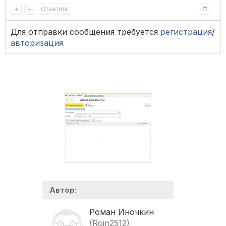
СГРУППИРОВАТЬ
ПО
+
–
Ответить
ФизическиеЛица
.
Наименование
,
ФизическиеЛица
.
СтраховойНомерПФР
,
Для отправки сообщения требуется
регистрация
/
ВидыЗанятостиСотрудниковСрезПоследних
.
ВидЗанятос
авторизация
ТекущиеКадровыеДанныеСотрудников
.
ДатаУвольнения
УПОРЯДОЧИТЬ
ПО
Наименование
Автор:
Роман Иночкин
(Roin2512)