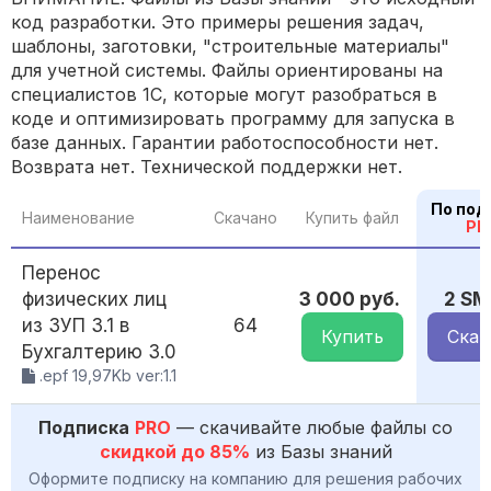
код разработки. Это примеры решения задач,
шаблоны, заготовки, "строительные материалы"
для учетной системы. Файлы ориентированы на
специалистов 1С, которые могут разобраться в
коде и оптимизировать программу для запуска в
базе данных. Гарантии работоспособности нет.
Возврата нет. Технической поддержки нет.
По под
Наименование
Скачано
Купить файл
PR
Перенос
физических лиц
3 000 руб.
2 SM
из ЗУП 3.1 в
64
Купить
Скач
Бухгалтерию 3.0
.epf 19,97Kb ver:1.1
Подписка
PRO
— скачивайте любые файлы со
скидкой до 85%
из Базы знаний
Оформите подписку на компанию для решения рабочих