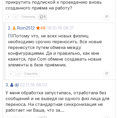
прикрутить подпиской к проведению вновь
созданного приёма на работу?
+
–
Ответить
1
2.
Roin2512
48
18.10.18 08:21
(
1
)Потому что, не всех новых физлиц
необходимо срочно переносить. Все новые
перенесутся путем обмена между
конфигурациями. Да и правильно, как мне
кажется, при Com обмене создавать новые
элементы в безе приёмник.
+
–
Ответить
3.
djl
02.11.18 08:02
У меня обработка запустилась, отработала без
сообщений и не выведя ни одного физ лица для
переноса. Ни стандартная синхронизация не
работает ни Ваша, что за....