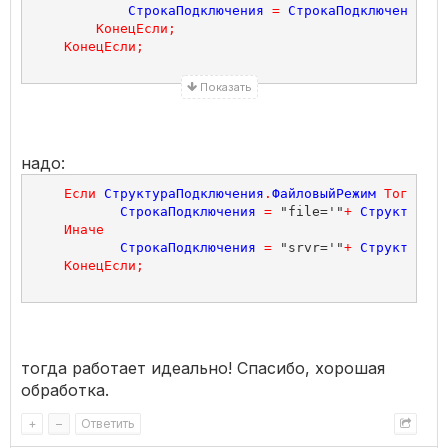
СтрокаПодключения
=
СтрокаПодключения
+
 
КонецЕсли
;
КонецЕсли
;
Показать
надо:
Если
СтруктураПодключения
.
ФайловыйРежим
Тогда
СтрокаПодключения
=
 "file='"
+
СтруктураПо
Иначе
СтрокаПодключения
=
 "srvr='"
+
СтруктураПо
КонецЕсли
;
тогда работает идеально! Спасибо, хорошая
обработка.
+
–
Ответить