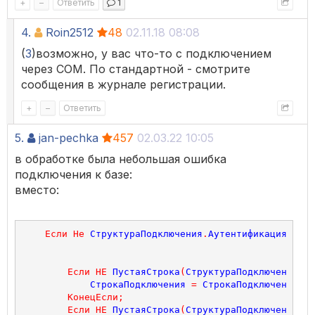
+
–
Ответить
1
4.
Roin2512
48
02.11.18 08:08
(
3
)возможно, у вас что-то с подключением
через COM. По стандартной - смотрите
сообщения в журнале регистрации.
+
–
Ответить
5.
jan-pechka
457
02.03.22 10:05
в обработке была небольшая ошибка
подключения к базе:
вместо:
Если
Не
СтруктураПодключения
.
АутентификацияWindo
Если
НЕ
ПустаяСтрока
(
СтруктураПодключения
.
По
СтрокаПодключения
=
СтрокаПодключения
+
 
КонецЕсли
;
Если
НЕ
ПустаяСтрока
(
СтруктураПодключения
.
Па