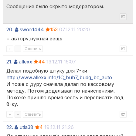
Сообщение было скрыто модератором.
20.
sword444
153
07.12.11 20:20
+ автору,нужная вещь
+
–
Ответить
21.
allexx
44
13.12.11 15:07
Делал подобную штуку для 7-ки
http://www.allexx.info/1C_buh7_budg_bo_auto
И тоже с дуру сначала делал по кассовому
методу. Потом доделывал по начислениям.
Похоже пришло время сесть и переписать под
8-ку.
+
–
Ответить
22.
utia38
4
19.12.11 21:26