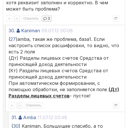
хотя реквизит заполнен и корректно. В чем
может быть проблема?
+
–
Ответить
3
30.
Kaniman
09.07.12 00:08
(
27
)amba, такая же проблема, база1. Если
настроить список расшифровки, то видно, что
есть 2 поля
(Дт) Разделы лицевых счетов Средства от
приносящей доход деятельности
(Кт) Разделы лицевых счетов Средства от
приносящей доход деятельности
При автоматическом формировании, с
помощью обработки, не заполняется поле
(Дт)
Разделы лицевых счетов
- пустое!
+
–
Ответить
31.
Amba
11.07.12 03:48
(
30
) Kaniman, Большущее спасибо, а то