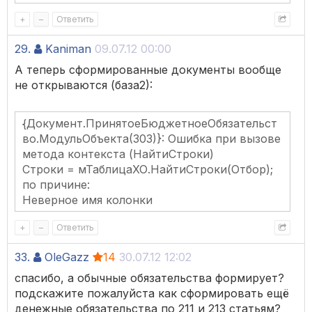
+
–
Ответить
29.
Kaniman
09.07.12 00:00
А теперь сформированные документы вообще
не открываются (база2):
{Документ.ПринятоеБюджетноеОбязательст
во.МодульОбъекта(303)}: Ошибка при вызове
метода контекста (НайтиСтроки)
Строки = мТаблицаХО.НайтиСтроки(Отбор);
по причине:
Неверное имя колонки
+
–
Ответить
33.
OleGazz
14
30.07.12 12:02
спасибо, а обычные обязательства формирует?
подскажите пожалуйста как сформировать ещё
денежные обязательства по 211 и 213 статьям?