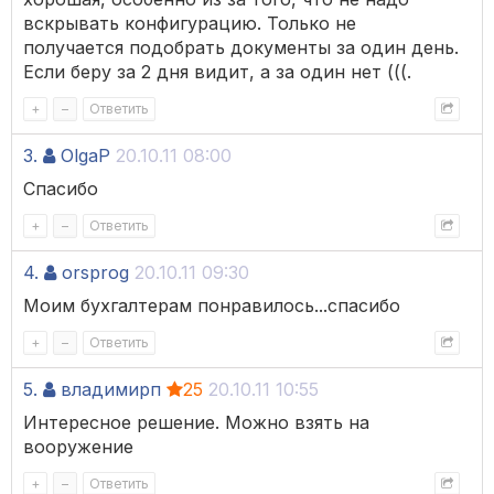
вскрывать конфигурацию. Только не
получается подобрать документы за один день.
Если беру за 2 дня видит, а за один нет (((.
+
–
Ответить
3.
OlgaP
20.10.11 08:00
Спасибо
+
–
Ответить
4.
orsprog
20.10.11 09:30
Моим бухгалтерам понравилось...спасибо
+
–
Ответить
5.
владимирп
25
20.10.11 10:55
Интересное решение. Можно взять на
вооружение
+
–
Ответить