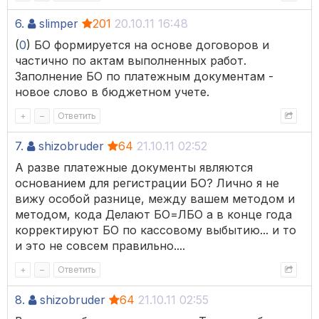
6.
slimper
201
20.10.11 16:48
(
0
) БО формируется на основе договоров и
частично по актам выполненных работ.
Заполнение БО по платежным документам -
новое слово в бюджетном учете.
+
–
Ответить
7.
shizobruder
64
21.10.11 02:52
А разве платежные документы являются
основанием для регистрации БО? Лично я не
вижу особой разнице, между вашем методом и
методом, кода Делают БО=ЛБО а в конце года
корректируют БО по кассовому выбытию... и то
и это не совсем правильно....
+
–
Ответить
8.
shizobruder
64
21.10.11 02:55