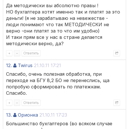
Да методически вы абсолютно правы !
НО бухгалтера хотят именно так и платят за это
деньги! (я не зарабатываю на невежестве -
люди понимают что так МЕТОДИЧЕСКИ не
верно -они платят за то что им удобно)
И таки прям все у нас в стране делается
методически верно, да?
+
–
Ответить
12.
Twirus
21.10.11 17:21
Спасибо, очень полезная обработка, при
переходе на БГУ 8,2 БО не перенеслись, ща
попробую сформировать по платежкам.
Спасибо.
+
–
Ответить
13.
Орионка
21.10.11 17:23
Большинство бухгалтеров (во всяком случае