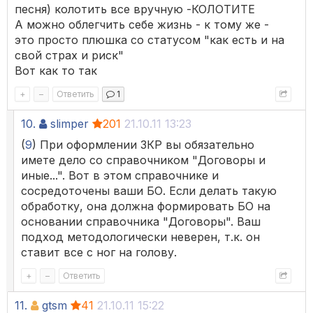
песня) колотить все вручную -КОЛОТИТЕ
А можно облегчить себе жизнь - к тому же -
это просто плюшка со статусом "как есть и на
свой страх и риск"
Вот как то так
+
–
Ответить
1
10.
slimper
201
21.10.11 13:23
(
9
) При оформлении ЗКР вы обязательно
имете дело со справочником "Договоры и
иные...". Вот в этом справочнике и
сосредоточены ваши БО. Eсли делать такую
обработку, она должна формировать БО на
основании справочника "Договоры". Ваш
подход методологически неверен, т.к. он
ставит все с ног на голову.
+
–
Ответить
11.
gtsm
41
21.10.11 15:22