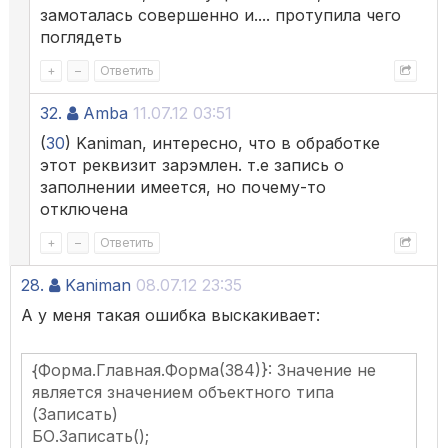
замоталась совершенно и.... протупила чего
поглядеть
+
–
Ответить
32.
Amba
11.07.12 03:51
(
30
) Kaniman, интересно, что в обработке
этот реквизит зарэмлен. т.е запись о
заполнении имеется, но почему-то
отключена
+
–
Ответить
28.
Kaniman
08.07.12 23:35
А у меня такая ошибка выскакивает:
{Форма.Главная.Форма(384)}: Значение не
является значением объектного типа
(Записать)
БО.Записать();