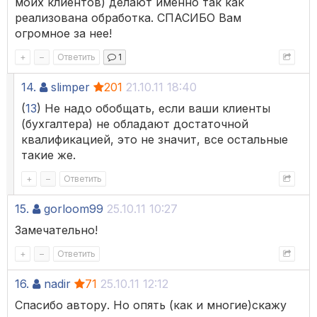
моих клиентов) делают именно так как
реализована обработка. СПАСИБО Вам
огромное за нее!
+
–
Ответить
1
14.
slimper
201
21.10.11 18:40
(
13
) Не надо обобщать, если ваши клиенты
(бухгалтера) не обладают достаточной
квалификацией, это не значит, все остальные
такие же.
+
–
Ответить
15.
gorloom99
25.10.11 10:27
Замечательно!
+
–
Ответить
16.
nadir
71
25.10.11 12:12
Спасибо автору. Но опять (как и многие)скажу