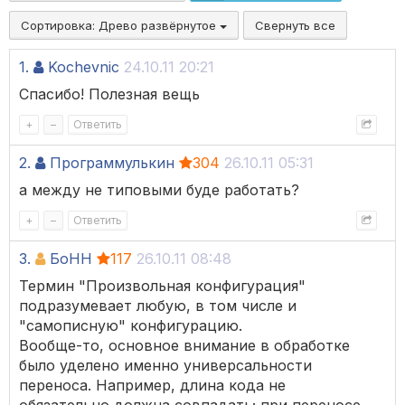
Сортировка:
Древо развёрнутое
Свернуть все
1.
Kochevnic
24.10.11 20:21
Спасибо! Полезная вещь
+
–
Ответить
2.
Программулькин
304
26.10.11 05:31
а между не типовыми буде работать?
+
–
Ответить
3.
БоНН
117
26.10.11 08:48
Термин "Произвольная конфигурация"
подразумевает любую, в том числе и
"самописную" конфигурацию.
Вообще-то, основное внимание в обработке
было уделено именно универсальности
переноса. Например, длина кода не