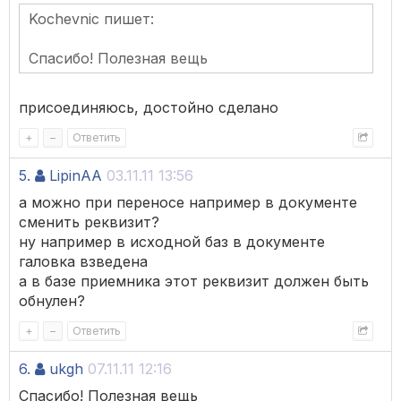
Kochevnic пишет:
Спасибо! Полезная вещь
присоединяюсь, достойно сделано
+
–
Ответить
5.
LipinAA
03.11.11 13:56
а можно при переносе например в документе
сменить реквизит?
ну например в исходной баз в документе
галовка взведена
а в базе приемника этот реквизит должен быть
обнулен?
+
–
Ответить
6.
ukgh
07.11.11 12:16
Спасибо! Полезная вещь