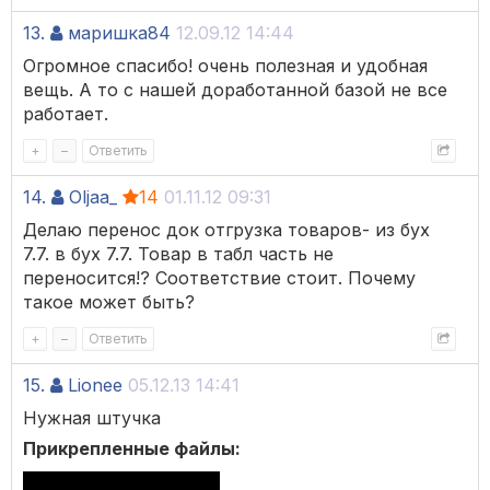
13.
маришка84
12.09.12 14:44
Огромное спасибо! очень полезная и удобная
вещь. А то с нашей доработанной базой не все
работает.
+
–
Ответить
14.
Oljaa_
14
01.11.12 09:31
Делаю перенос док отгрузка товаров- из бух
7.7. в бух 7.7. Товар в табл часть не
переносится!? Соответствие стоит. Почему
такое может быть?
+
–
Ответить
15.
Lionee
05.12.13 14:41
Нужная штучка
Прикрепленные файлы: