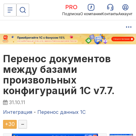
Подписка
О компании
Контакты
Аккаунт
Перенос документов
между базами
произвольных
конфигураций 1С v7.7.
31.10.11
Интеграция
-
Перенос данных 1C
+
30
–