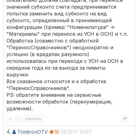
обязательно должна совпадать; при переносе
значений субконто счета предпринимается
попытка заменить вид субконто на вид
субконто, определенный в принимающей
конфигурации (пример: "Номенклатура" ->
"Материалы" при переносе из УСН в ОСН) и т.п.
Обработка (совместно с обработкой
"ПереносСправочников") неоднократно и
успешно (в вределах разумного)
использовалась при переходе с УСН на ОСН в
середине года из-за выхода за лимиты
выручки.
Все сказанное относится и к обработке
"ПереносСправочников".
PS: обратите внимание на сервисные
возможности обработок (перенумерация,
удаление).
+
–
Ответить
4.
TrinitronOTV
16
26.10.11 10:07