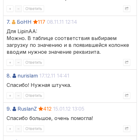
+
–
Ответить
7.
БоНН
117
08.11.11 12:14
Для LipinAA:
Можно. В таблице соответствия выбираем
загрузку по значению и в появившейся колонке
вводим нужное значение реквизита.
+
–
Ответить
8.
nurislam
17.12.11 14:41
Спасибо! Нужная штучка.
+
–
Ответить
9.
RuslanZ
412
15.01.12 13:05
Спасибо большое, очень помогла!
+
–
Ответить