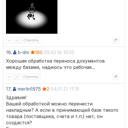
+
–
Ответить
16.
b-dm
180
29.02.16 10:52
Хорошая обработка переноса документов
между базами, надеюсь что рабочая...
+
–
Ответить
17.
merlin1975
2
04.01.21 11:15
Здравия!
Вашей обработкой можно перенести
накладные? А если в принимающей базе такого
товара (поставщика, счета и т.п.) нет, он
создастся?