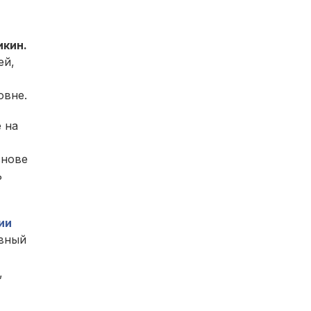
икин.
ей,
овне.
 на
снове
ь
ии
ивный
,