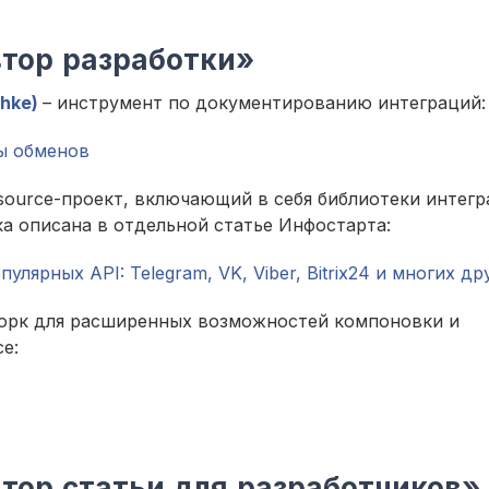
тор разработки»
hke)
– инструмент по документированию интеграций:
ы обменов
source-проект, включающий в себя библиотеки интег
ка описана в отдельной статье Инфостарта:
лярных API: Telegram, VK, Viber, Bitrix24 и многих др
орк для расширенных возможностей компоновки и
е:
ор статьи для разработчиков»