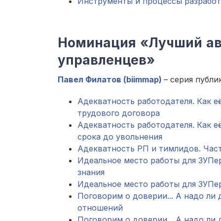
Инструменты и процессы разработ
Номинация «Лучший авт
управленцев»
Павел Филатов (biimmap)
– серия публ
Адекватность работодателя. Как е
трудового договора
Адекватность работодателя. Как е
срока до увольнения
Адекватность РП и тимлидов. Част
Идеальное место работы для ЗУПера
знания
Идеальное место работы для ЗУПера
Поговорим о доверии... А надо ли д
отношений
Поговорим о доверии... А надо ли 