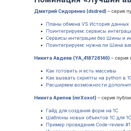
Дмитрий Сидоренко (dsdred)
– серия п
Планы обмена VS История данных
Поинтегрируем: сервисы интеграци
Сервисы интеграции без Шины и и
Поинтегрируем: нужна ли Шина ва
Никита Авдеев (YA_418728146)
– серия
Как готовить и есть массивы
Как вызвать скрипты на python в 1
Расширяем возможности дополните
Никита Арипов (mrXoxot)
– серия публ
Гайд для создания форм на 1С
Шаблоны новых объектов 1С для 1С
Пример проведения Code-review #1