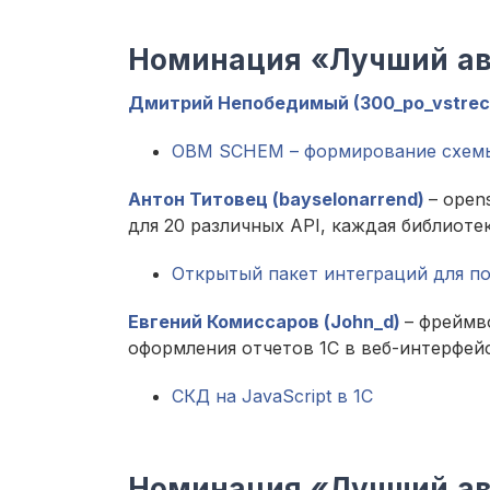
Номинация «Лучший ав
Дмитрий Непобедимый (300_po_vstrec
OBM SCHEM – формирование схем
Антон Титовец (bayselonarrend)
– open
для 20 различных API, каждая библиоте
Открытый пакет интеграций для попу
Евгений Комиссаров (John_d)
– фреймв
оформления отчетов 1С в веб-интерфейс
СКД на JavaScript в 1С
Номинация «Лучший авт