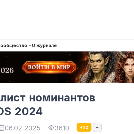
Сообщество
О журнале
лист номинантов
DS 2024
06.02.2025
3610
+
32
–