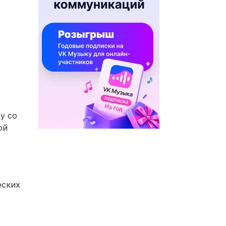
у со
ой
еских