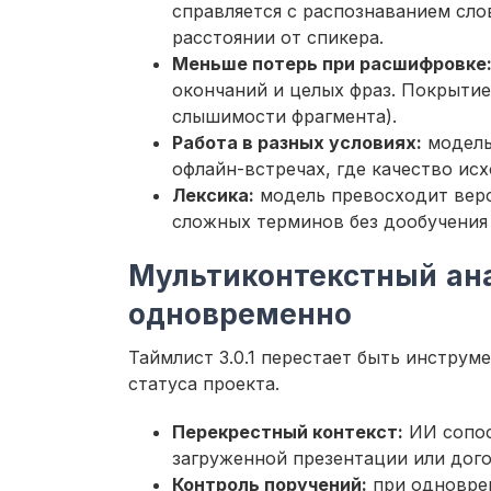
справляется с распознаванием сло
расстоянии от спикера.
Меньше потерь при расшифровке
окончаний и целых фраз. Покрытие
слышимости фрагмента).
Работа в разных условиях:
модель 
офлайн-встречах, где качество исх
Лексика:
модель превосходит верс
сложных терминов без дообучения 
Мультиконтекстный ана
одновременно
Таймлист 3.0.1 перестает быть инструм
статуса проекта.
Перекрестный контекст:
ИИ сопос
загруженной презентации или дог
Контроль поручений:
при одноврем