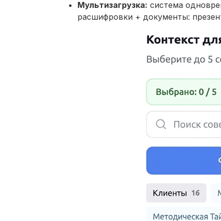
Мультизагрузка:
система одноврем
расшифровки + документы: презент