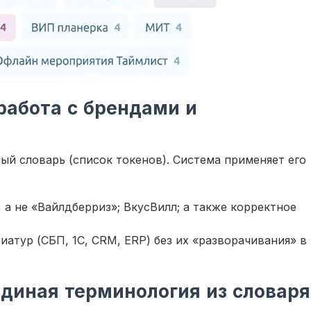
работа с брендами и
ый словарь (список токенов). Система применяет его
s, а не «Вайлдберриз»; ВкусВилл; а также корректное
иатур (СБП, 1С, CRM, ERP) без их «разворачивания» в
единая терминология из словаря