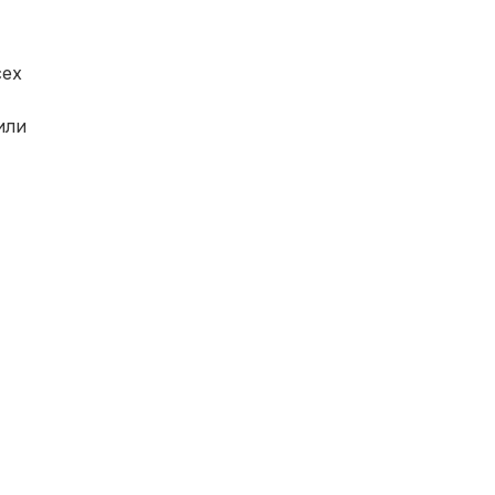
сех
или