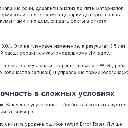
ознавание речи, добавили анализ до пяти материалов
терминов и новые промт-сценарии для протоколов.
окументами и не домысливать факты в отчете.
0.1. Это не плановое изменение, а результат 3,5 лет
ой расшифровки к мультимодальному ИИ-ядру.
: качество акустического распознавания (WER), работ
о количества записей) и управление терминологическ
точность в сложных условиях
к. Ключевое улучшение – обработка сложных акустич
нии от спикера.
о снизила уровень ошибок (Word Error Rate). Лучше