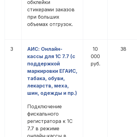
обклейки
стикерами заказов
при больших
объемах отгрузок.
3
АИС: Онлайн-
10
38
кассы для 1С 7.7 (с
000
поддержкой
руб.
маркировки ЕГАИС,
табака, обуви,
лекарств, меха,
шин, одежды и пр.)
Подключение
фискального
регистратора к 1С
7.7 в режиме
онлайн-кассы в