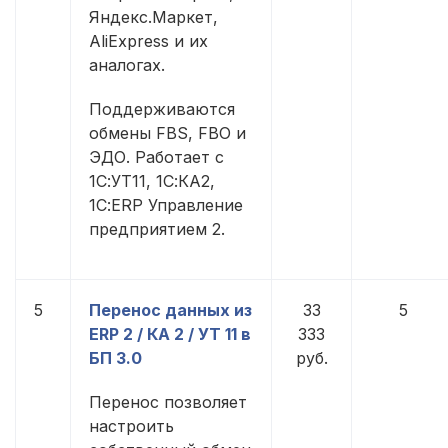
Яндекс.Маркет,
AliExpress и их
аналогах.
Поддерживаются
обмены FBS, FBO и
ЭДО. Работает с
1С:УТ11, 1С:КА2,
1С:ERP Управление
предприятием 2.
5
Перенос данных из
33
5
ERP 2 / КА 2 / УТ 11 в
333
БП 3.0
руб.
Перенос позволяет
настроить