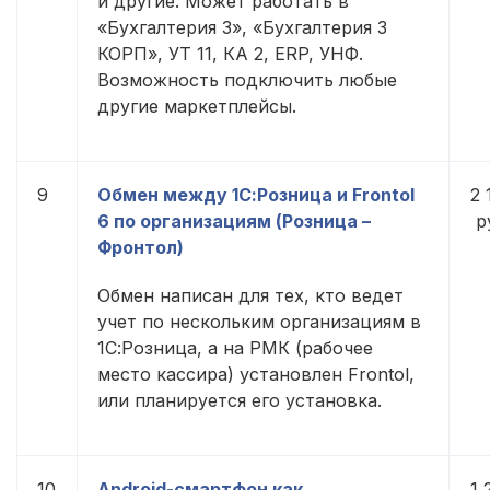
и другие. Может работать в
«Бухгалтерия 3», «Бухгалтерия 3
КОРП», УТ 11, КА 2, ERP, УНФ.
Возможность подключить любые
другие маркетплейсы.
9
Обмен между 1С:Розница и Frontol
2 
6 по организациям (Розница –
р
Фронтол)
Обмен написан для тех, кто ведет
учет по нескольким организациям в
1С:Розница, а на РМК (рабочее
место кассира) установлен Frontol,
или планируется его установка.
10
Android-смартфон как
1 