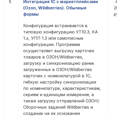
5
Интеграция 1С с маркетплейсами
(Ozon, Wildberries). Обычные
2
формы
р
Конфигурация встраивается в
типовую конфигурацию УТ10.3, КА
1.x, УПП 1.3 или самописные
конфигурации. Программа
осуществляет выгрузку карточек
товаров в ОЗОН/Wildberries,
загрузку и синхронизацию ранее
загруженных в ОЗОН/Wildberries
карточек с номенклатурой в 1С,
гибкую настройку синхронизации
по номенклатуре, характеристикам,
сериям и единицам измерения, а
также загрузку отправлений ОЗОН/
Сборочных заданий Wildberries и
создание на их основании