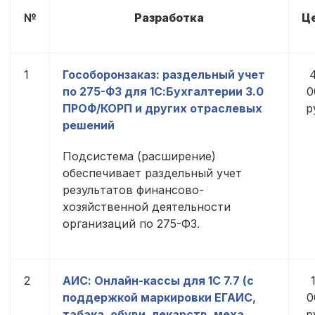
№
Разработка
Ц
1
Гособоронзаказ: раздельный учет
по 275-ФЗ для 1С:Бухгалтерии 3.0
0
ПРОФ/КОРП и других отраслевых
р
решений
Подсистема (расширение)
обеспечивает раздельный учет
результатов финансово-
хозяйственной деятельности
организаций по 275-ФЗ.
2
АИС: Онлайн-кассы для 1С 7.7 (с
поддержкой маркировки ЕГАИС,
0
табака, обуви, лекарств, меха,
р