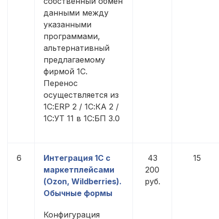
собственный обмен
данными между
указанными
программами,
альтернативный
предлагаемому
фирмой 1С.
Перенос
осуществляется из
1С:ERP 2 / 1С:КА 2 /
1С:УТ 11 в 1С:БП 3.0
6
Интеграция 1С с
43
15
маркетплейсами
200
(Ozon, Wildberries).
руб.
Обычные формы
Конфигурация