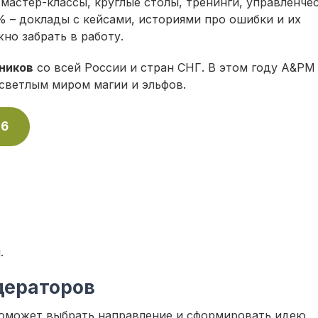
 мастер-классы, круглые столы, тренинги, управленче
% – доклады с кейсами, историями про ошибки и их
но забрать в работу.
тников
со всей России и стран СНГ. В этом году A&PM
светлым миром магии и эльфов.
26
.
дераторов
поможет выбрать направление и сформировать идею