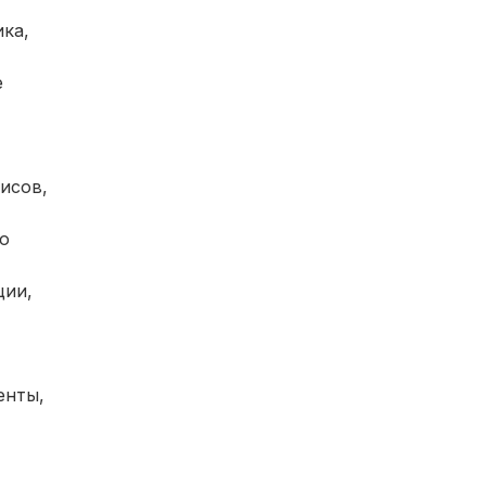
ика,
е
исов,
ю
ции,
енты,