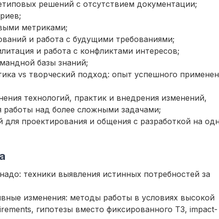
етиповых решений с отсутствием документации;
риев;
выми метриками;
ований и работа с будущими требованиями;
литация и работа с конфликтами интересов;
мандной базы знаний;
тика vs творческий подход: опыт успешного применен
ения технологий, практик и внедрения изменений,
я работы над более сложными задачами;
 для проектирования и общения с разработкой на од
а
о надо: техники выявления истинных потребностей за
ывные изменения: методы работы в условиях высокой
irements, гипотезы вместо фиксированного ТЗ, impact-