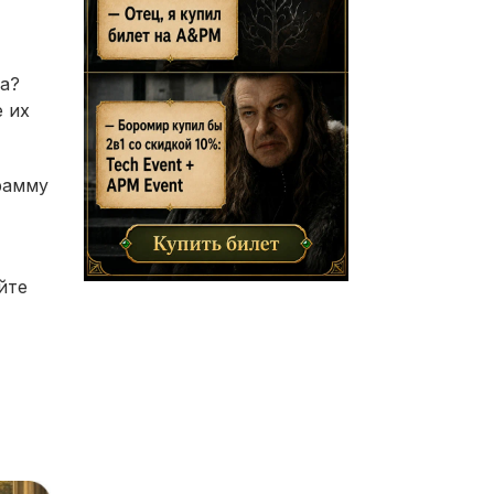
а?
 их
рамму
йте