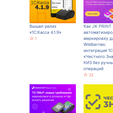
Вышел релиз
Как JK PRINT
«1С:Касса 4.1.9»
автоматизиро
маркировку д
1
Wildberries:
интеграция 1С
«Честного Зна
КИЗ без ручн
операций
33