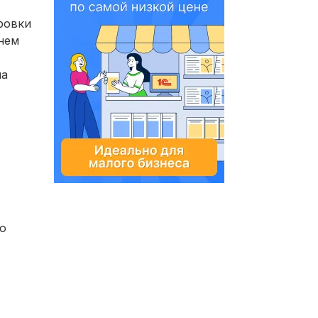
ровки
 нем
на
по