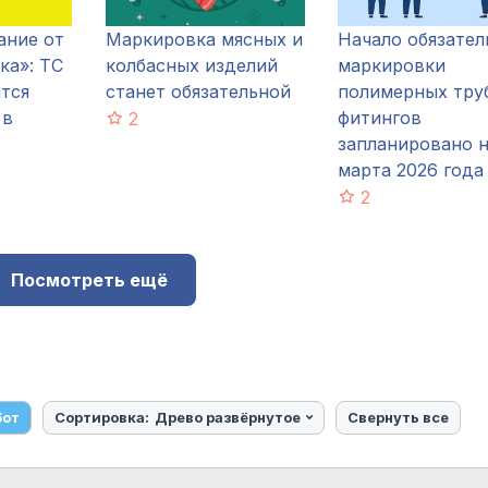
ание от
Маркировка мясных и
Начало обязател
ка»: ТС
колбасных изделий
маркировки
тся
станет обязательной
полимерных тру
 в
фитингов
2
запланировано н
марта 2026 года
2
Посмотреть ещё
бот
Сортировка:
Древо развёрнутое
Свернуть все