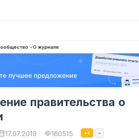
Сообщество
О журнале
ение правительства о
и
17.07.2019
160515
+
4
–