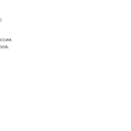
с
ссии.
ров.