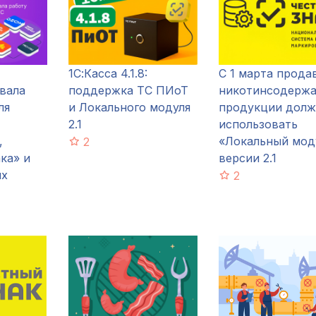
1С:Касса 4.1.8:
С 1 марта прода
вала
поддержка ТС ПИоТ
никотинсодерж
ля
и Локального модуля
продукции дол
2.1
использовать
,
«Локальный мод
2
ка» и
версии 2.1
ых
2