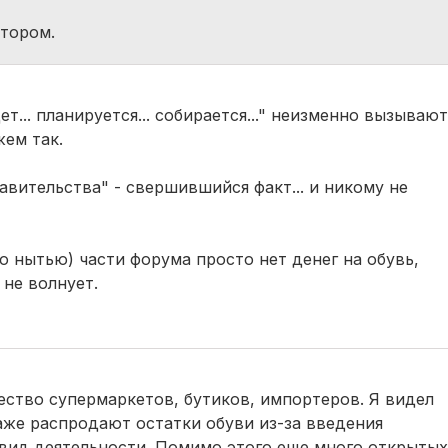
тором.
ет... планируется... собирается..." неизменно вызывают
ем так.
вительства" - свершившийся факт... и никому не
о нытью) части форума просто нет денег на обувь,
 не волнует.
ество супермаркетов, бутиков, импортеров. Я видел
даже распродают остатки обуви из-за введения
вид деятельности. Помимо этого еще много открытых