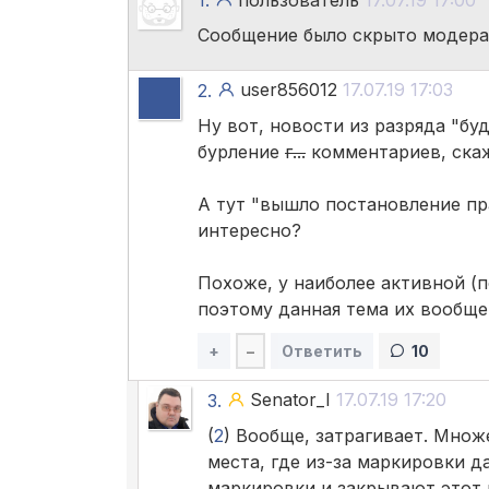
1.
пользователь
17.07.19 17:00
Сообщение было скрыто модера
user856012
17.07.19 17:03
2.
Ну вот, новости из разряда "буд
бурление
г...
комментариев, скаж
А тут "вышло постановление пра
интересно?
Похоже, у наиболее активной (п
поэтому данная тема их вообще
+
–
Ответить
10
Senator_I
17.07.19 17:20
3.
(
2
) Вообще, затрагивает. Множ
места, где из-за маркировки 
маркировки и закрывают этот 