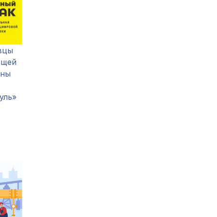
вцы
ащей
жны
уль»